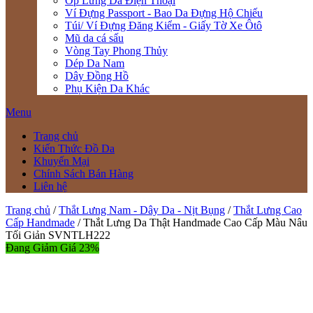
Ốp Lưng Da Điện Thoại
Ví Đựng Passport - Bao Da Đựng Hộ Chiếu
Túi/ Ví Đựng Đăng Kiểm - Giấy Tờ Xe Ôtô
Mũ da cá sấu
Vòng Tay Phong Thủy
Dép Da Nam
Dây Đồng Hồ
Phụ Kiện Da Khác
Menu
Trang chủ
Kiến Thức Đồ Da
Khuyến Mại
Chính Sách Bán Hàng
Liên hệ
Trang chủ
/
Thắt Lưng Nam - Dây Da - Nịt Bụng
/
Thắt Lưng Cao
Cấp Handmade
/ Thắt Lưng Da Thật Handmade Cao Cấp Màu Nâu
Tối Giản SVNTLH222
Đang Giảm Giá 23%