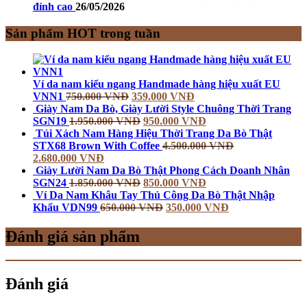
đỉnh cao
26/05/2026
Sản phẩm HOT trong tuần
Ví da nam kiểu ngang Handmade hàng hiệu xuất EU
VNN1
750.000
VNĐ
359.000
VNĐ
Giày Nam Da Bò, Giày Lười Style Chuông Thời Trang
SGN19
1.950.000
VNĐ
950.000
VNĐ
Túi Xách Nam Hàng Hiệu Thời Trang Da Bò Thật
STX68 Brown With Coffee
4.500.000
VNĐ
2.680.000
VNĐ
Giày Lười Nam Da Bò Thật Phong Cách Doanh Nhân
SGN24
1.850.000
VNĐ
850.000
VNĐ
Ví Da Nam Khâu Tay Thủ Công Da Bò Thật Nhập
Khẩu VDN99
650.000
VNĐ
350.000
VNĐ
Đánh giá sản phẩm
Đánh giá