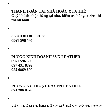
THANH TOÁN TẠI NHÀ HOẶC QUA THẺ
Quý khách nhận hàng tại nhà, kiểm tra hàng trước khi
thanh toán
CSKH 8H30 - 18H00
0961 596 596
PHÒNG KINH DOANH SVN LEATHER
0961 596 596
097 431 8892
085 6869 699
PHÒNG KỸ THUẬT DA SVN LEATHER
094 286 9393
SẢN PHẨM CHÍNH HÃNG ĐÃ ĐĂNG KÝ THƯƠNG