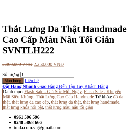
Thắt Lưng Da Thật Handmade
Cao Cấp Màu Nâu Tối Giản
SVNTLH222
2.900.000
VNĐ
2.250.000
VNĐ
Số lượng
Liên hệ
Mua hàng
Đặt Hàng Nhanh
Giao Hàng Đến Tận Tay Khách Hàng
Danh mục:
Flash Sale - Giá Sốc Mỗi Ngày
,
Flash Sale - Khuyến
Mãi Siêu Khủng
,
Thắt Lưng Cao Cấp Handmade
Từ khóa:
đồ da
thật
,
thắt lưng da cao cấp
,
thắt lưng da thật
,
thắt lưng handmade
,
thắt lưng khóa nổi bật
,
thắt lưng màu nâu tối giản
0961 596 596
0248 5868 666
tuida.com.vn@gmail.com