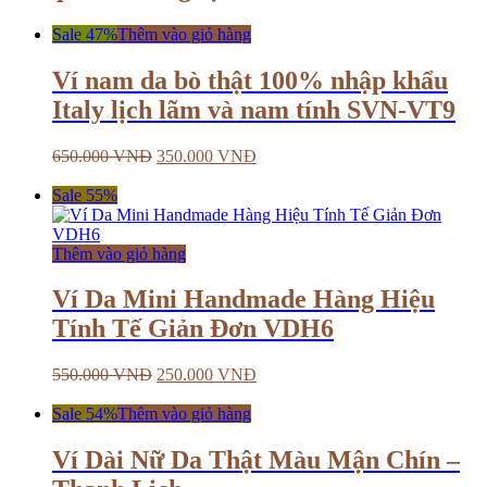
Sale 47%
Thêm vào giỏ hàng
Ví nam da bò thật 100% nhập khẩu
Italy lịch lãm và nam tính SVN-VT9
650.000
VNĐ
350.000
VNĐ
Sale 55%
Thêm vào giỏ hàng
Ví Da Mini Handmade Hàng Hiệu
Tính Tế Giản Đơn VDH6
550.000
VNĐ
250.000
VNĐ
Sale 54%
Thêm vào giỏ hàng
Ví Dài Nữ Da Thật Màu Mận Chín –