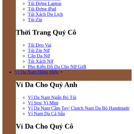
Túi Đựng Laptop
Túi Đựng iPad
Túi Xách Du Lịch
Túi Zip
Thời Trang Quý Cô
Túi Đeo Vai
Túi Zip Nữ
Cặp Da Nữ
Túi Xách Nữ
Phụ Kiện Đồ Da Cho Nữ Giới
Ví Da Nam Hàng Hiệu
+
Ví Da Cho Quý Anh
Ví Da Nam Ngắn Bỏ Túi
Ví Sen/ Ví Mini
Ví Da Nam Cầm Tay/ Clutch Nam Da Bò Handmade
Ví Nam Da Cá Sấu
Ví Da Cho Quý Cô