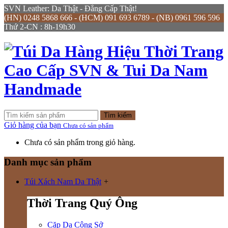
SVN Leather: Da Thật - Đẳng Cấp Thật!
(HN) 0248 5868 666 - (HCM) 091 693 6789 - (NB) 0961 596 596
Thứ 2-CN : 8h-19h30
Tìm kiếm
Giỏ hàng của bạn
Chưa có sản phẩm
Chưa có sản phẩm trong giỏ hàng.
Danh mục sản phẩm
Túi Xách Nam Da Thật
+
Thời Trang Quý Ông
Cặp Da Công Sở