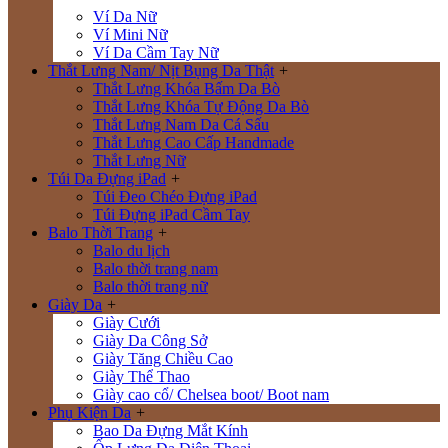
Ví Da Nữ
Ví Mini Nữ
Ví Da Cầm Tay Nữ
Thắt Lưng Nam/ Nịt Bụng Da Thật
+
Thắt Lưng Khóa Bấm Da Bò
Thắt Lưng Khóa Tự Động Da Bò
Thắt Lưng Nam Da Cá Sấu
Thắt Lưng Cao Cấp Handmade
Thắt Lưng Nữ
Túi Da Đựng iPad
+
Túi Đeo Chéo Đựng iPad
Túi Đựng iPad Cầm Tay
Balo Thời Trang
+
Balo du lịch
Balo thời trang nam
Balo thời trang nữ
Giày Da
+
Giày Cưới
Giày Da Công Sở
Giày Tăng Chiều Cao
Giày Thể Thao
Giày cao cổ/ Chelsea boot/ Boot nam
Phụ Kiện Da
+
Bao Da Đựng Mắt Kính