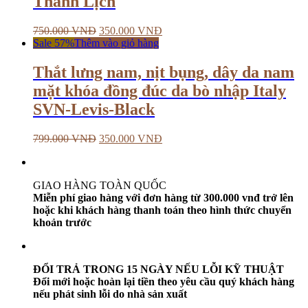
Thanh Lịch
750.000
VNĐ
350.000
VNĐ
Sale 57%
Thêm vào giỏ hàng
Thắt lưng nam, nịt bụng, dây da nam
mặt khóa đồng đúc da bò nhập Italy
SVN-Levis-Black
799.000
VNĐ
350.000
VNĐ
GIAO HÀNG TOÀN QUỐC
Miễn phí giao hàng với đơn hàng từ 300.000 vnđ trở lên
hoặc khi khách hàng thanh toán theo hình thức chuyển
khoản trước
ĐỔI TRẢ TRONG 15 NGÀY NẾU LỖI KỸ THUẬT
Đổi mới hoặc hoàn lại tiền theo yêu cầu quý khách hàng
nếu phát sinh lỗi do nhà sản xuất