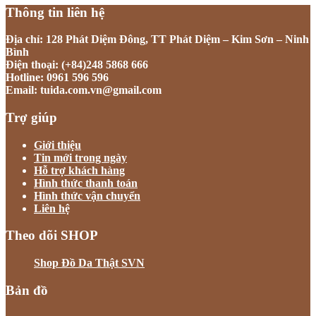
Thông tin liên hệ
Địa chỉ: 128 Phát Diệm Đông, TT Phát Diệm – Kim Sơn – Ninh
Bình
Điện thoại: (+84)248 5868 666
Hotline: 0961 596 596
Email: tuida.com.vn@gmail.com
Trợ giúp
Giới thiệu
Tin mới trong ngày
Hỗ trợ khách hàng
Hình thức thanh toán
Hình thức vận chuyển
Liên hệ
Theo dõi SHOP
Shop Đồ Da Thật SVN
Bản đồ