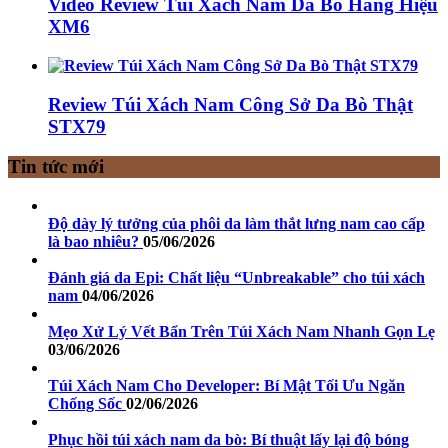
Video Review Túi Xách Nam Da Bò Hàng Hiệu
XM6
Review Túi Xách Nam Công Sở Da Bò Thật
STX79
Tin tức mới
Độ dày lý tưởng của phôi da làm thắt lưng nam cao cấp
là bao nhiêu?
05/06/2026
Đánh giá da Epi: Chất liệu “Unbreakable” cho túi xách
nam
04/06/2026
Mẹo Xử Lý Vết Bẩn Trên Túi Xách Nam Nhanh Gọn Lẹ
03/06/2026
Túi Xách Nam Cho Developer: Bí Mật Tối Ưu Ngăn
Chống Sốc
02/06/2026
Phục hồi túi xách nam da bò: Bí thuật lấy lại độ bóng