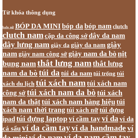
Từ khóa thông dụng
bóp nam
BÓP DA MINI
bóp da
clutch
balo nữ
clutch nam
dây da nam
cặp da công sở
dây lưng nam
giày
giày da nam
giày da
nam
giày nam da bò
nịt
giày nam công sở
thắt lưng nam
bụng nam
thắt lưng
túi da
nam da bò
túi da nam
túi
túi trống
túi xách nam
túi xách nam
xách du lịch
túi xách nam da bò
túi xách
công sở
nam da thật
túi xách nam hàng hiệu
túi
xách nam thời trang
túi xách nữ
túi đựng
túi đựng laptop
ví da
ví cầm tay
ví da
ipad
ví da cầm tay
ví da handmade
ví
cá sấu
ví da nam cầm tay
ví da nam
da mini