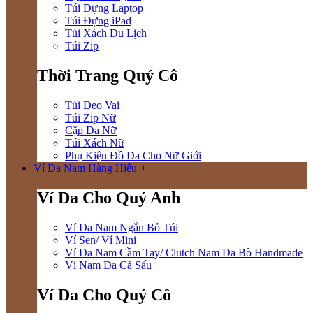
Túi Đựng Laptop
Túi Đựng iPad
Túi Xách Du Lịch
Túi Zip
Thời Trang Quý Cô
Túi Đeo Vai
Túi Zip Nữ
Cặp Da Nữ
Túi Xách Nữ
Phụ Kiện Đồ Da Cho Nữ Giới
Ví Da Nam Hàng Hiệu
+
Ví Da Cho Quý Anh
Ví Da Nam Ngắn Bỏ Túi
Ví Sen/ Ví Mini
Ví Da Nam Cầm Tay/ Clutch Nam Da Bò Handmade
Ví Nam Da Cá Sấu
Ví Da Cho Quý Cô