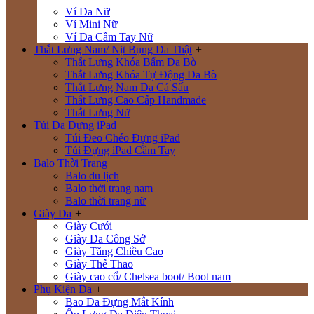
Ví Da Nữ
Ví Mini Nữ
Ví Da Cầm Tay Nữ
Thắt Lưng Nam/ Nịt Bụng Da Thật
+
Thắt Lưng Khóa Bấm Da Bò
Thắt Lưng Khóa Tự Động Da Bò
Thắt Lưng Nam Da Cá Sấu
Thắt Lưng Cao Cấp Handmade
Thắt Lưng Nữ
Túi Da Đựng iPad
+
Túi Đeo Chéo Đựng iPad
Túi Đựng iPad Cầm Tay
Balo Thời Trang
+
Balo du lịch
Balo thời trang nam
Balo thời trang nữ
Giày Da
+
Giày Cưới
Giày Da Công Sở
Giày Tăng Chiều Cao
Giày Thể Thao
Giày cao cổ/ Chelsea boot/ Boot nam
Phụ Kiện Da
+
Bao Da Đựng Mắt Kính