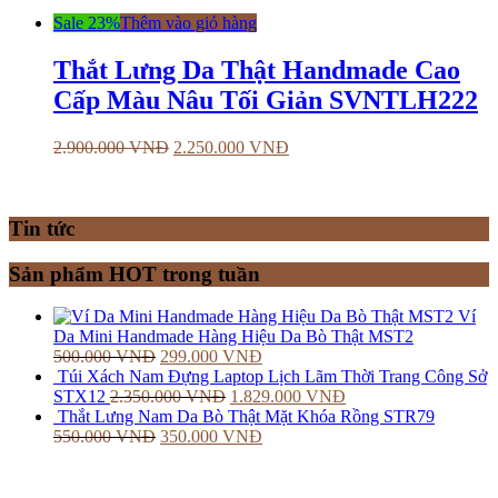
Sale 23%
Thêm vào giỏ hàng
Thắt Lưng Da Thật Handmade Cao
Cấp Màu Nâu Tối Giản SVNTLH222
2.900.000
VNĐ
2.250.000
VNĐ
Tin tức
Sản phẩm HOT trong tuần
Ví
Da Mini Handmade Hàng Hiệu Da Bò Thật MST2
500.000
VNĐ
299.000
VNĐ
Túi Xách Nam Đựng Laptop Lịch Lãm Thời Trang Công Sở
STX12
2.350.000
VNĐ
1.829.000
VNĐ
Thắt Lưng Nam Da Bò Thật Mặt Khóa Rồng STR79
550.000
VNĐ
350.000
VNĐ