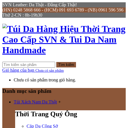
SVN Leather: Da Thật - Đẳng Cấp Thật!
(HN) 0248 5868 666 - (HCM) 091 693 6789 - (NB) 0961 596 596
Thứ 2-CN : 8h-19h30
Tìm kiếm
Giỏ hàng của bạn
Chưa có sản phẩm
Chưa có sản phẩm trong giỏ hàng.
Danh mục sản phẩm
Túi Xách Nam Da Thật
+
Thời Trang Quý Ông
Cặp Da Công Sở