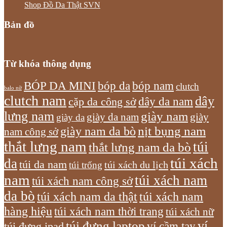
Shop Đồ Da Thật SVN
Bản đồ
Từ khóa thông dụng
bóp nam
BÓP DA MINI
bóp da
clutch
balo nữ
clutch nam
dây
dây da nam
cặp da công sở
lưng nam
giày nam
giày
giày da nam
giày da
giày nam da bò
nịt bụng nam
nam công sở
thắt lưng nam
túi
thắt lưng nam da bò
túi xách
da
túi da nam
túi xách du lịch
túi trống
nam
túi xách nam
túi xách nam công sở
da bò
túi xách nam da thật
túi xách nam
hàng hiệu
túi xách nam thời trang
túi xách nữ
túi đựng laptop
ví
ví cầm tay
túi đựng ipad