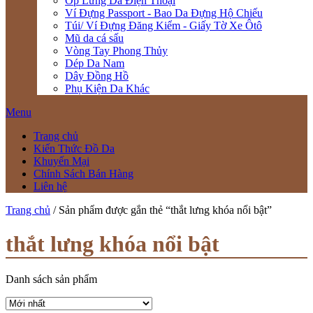
Ốp Lưng Da Điện Thoại
Ví Đựng Passport - Bao Da Đựng Hộ Chiếu
Túi/ Ví Đựng Đăng Kiểm - Giấy Tờ Xe Ôtô
Mũ da cá sấu
Vòng Tay Phong Thủy
Dép Da Nam
Dây Đồng Hồ
Phụ Kiện Da Khác
Menu
Trang chủ
Kiến Thức Đồ Da
Khuyến Mại
Chính Sách Bán Hàng
Liên hệ
Trang chủ
/ Sản phẩm được gắn thẻ “thắt lưng khóa nổi bật”
thắt lưng khóa nổi bật
Danh sách sản phẩm