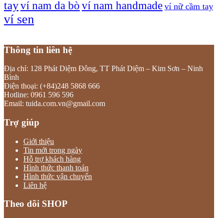
tay
ví nam da bò
ví nam handmade
ví nữ cầm tay
ví sen
Thông tin liên hệ
Địa chỉ: 128 Phát Diệm Đông, TT Phát Diệm – Kim Sơn – Ninh
Bình
Điện thoại: (+84)248 5868 666
Hotline: 0961 596 596
Email: tuida.com.vn@gmail.com
Trợ giúp
Giới thiệu
Tin mới trong ngày
Hỗ trợ khách hàng
Hình thức thanh toán
Hình thức vận chuyển
Liên hệ
Theo dõi SHOP