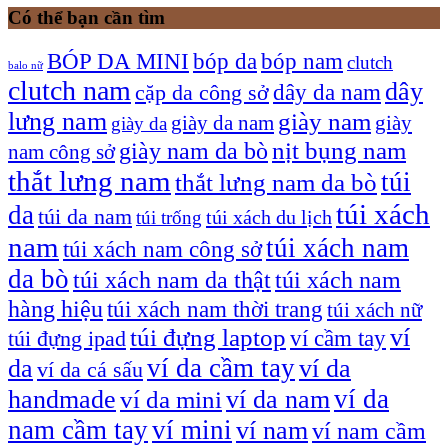
Có thể bạn cần tìm
bóp nam
BÓP DA MINI
bóp da
clutch
balo nữ
clutch nam
dây
dây da nam
cặp da công sở
lưng nam
giày nam
giày
giày da nam
giày da
giày nam da bò
nịt bụng nam
nam công sở
thắt lưng nam
túi
thắt lưng nam da bò
túi xách
da
túi da nam
túi xách du lịch
túi trống
nam
túi xách nam
túi xách nam công sở
da bò
túi xách nam da thật
túi xách nam
hàng hiệu
túi xách nam thời trang
túi xách nữ
túi đựng laptop
ví
ví cầm tay
túi đựng ipad
ví da cầm tay
da
ví da
ví da cá sấu
ví da
handmade
ví da nam
ví da mini
nam cầm tay
ví mini
ví nam
ví nam cầm