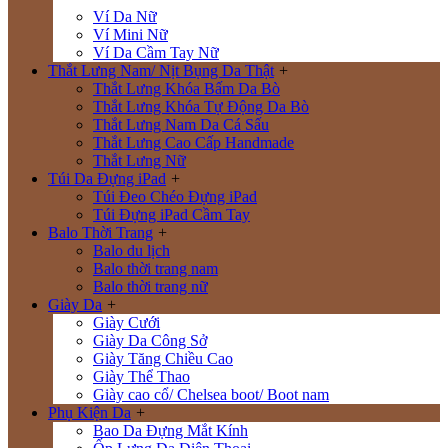
Ví Da Nữ
Ví Mini Nữ
Ví Da Cầm Tay Nữ
Thắt Lưng Nam/ Nịt Bụng Da Thật
+
Thắt Lưng Khóa Bấm Da Bò
Thắt Lưng Khóa Tự Động Da Bò
Thắt Lưng Nam Da Cá Sấu
Thắt Lưng Cao Cấp Handmade
Thắt Lưng Nữ
Túi Da Đựng iPad
+
Túi Đeo Chéo Đựng iPad
Túi Đựng iPad Cầm Tay
Balo Thời Trang
+
Balo du lịch
Balo thời trang nam
Balo thời trang nữ
Giày Da
+
Giày Cưới
Giày Da Công Sở
Giày Tăng Chiều Cao
Giày Thể Thao
Giày cao cổ/ Chelsea boot/ Boot nam
Phụ Kiện Da
+
Bao Da Đựng Mắt Kính