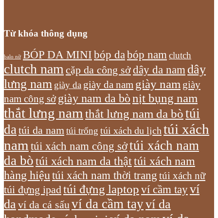
Từ khóa thông dụng
bóp nam
BÓP DA MINI
bóp da
clutch
balo nữ
clutch nam
dây
dây da nam
cặp da công sở
lưng nam
giày nam
giày
giày da nam
giày da
giày nam da bò
nịt bụng nam
nam công sở
thắt lưng nam
túi
thắt lưng nam da bò
túi xách
da
túi da nam
túi xách du lịch
túi trống
nam
túi xách nam
túi xách nam công sở
da bò
túi xách nam da thật
túi xách nam
hàng hiệu
túi xách nam thời trang
túi xách nữ
túi đựng laptop
ví
ví cầm tay
túi đựng ipad
ví da cầm tay
da
ví da
ví da cá sấu