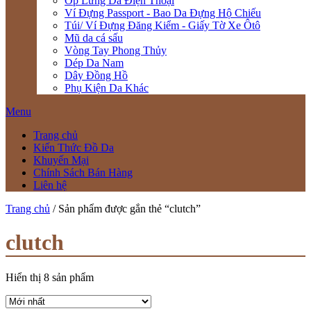
Ốp Lưng Da Điện Thoại
Ví Đựng Passport - Bao Da Đựng Hộ Chiếu
Túi/ Ví Đựng Đăng Kiểm - Giấy Tờ Xe Ôtô
Mũ da cá sấu
Vòng Tay Phong Thủy
Dép Da Nam
Dây Đồng Hồ
Phụ Kiện Da Khác
Menu
Trang chủ
Kiến Thức Đồ Da
Khuyến Mại
Chính Sách Bán Hàng
Liên hệ
Trang chủ
/ Sản phẩm được gắn thẻ “clutch”
clutch
Hiển thị 8 sản phẩm