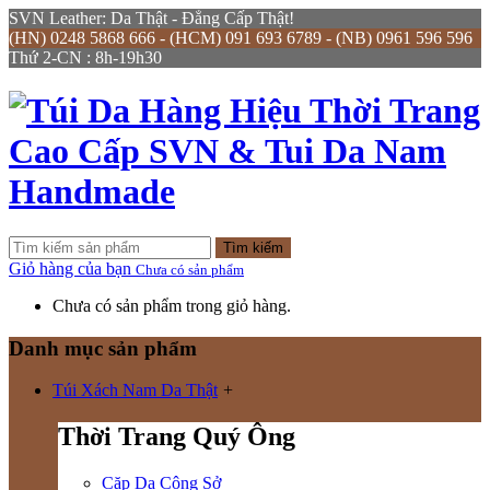
SVN Leather: Da Thật - Đẳng Cấp Thật!
(HN) 0248 5868 666 - (HCM) 091 693 6789 - (NB) 0961 596 596
Thứ 2-CN : 8h-19h30
Tìm kiếm
Giỏ hàng của bạn
Chưa có sản phẩm
Chưa có sản phẩm trong giỏ hàng.
Danh mục sản phẩm
Túi Xách Nam Da Thật
+
Thời Trang Quý Ông
Cặp Da Công Sở