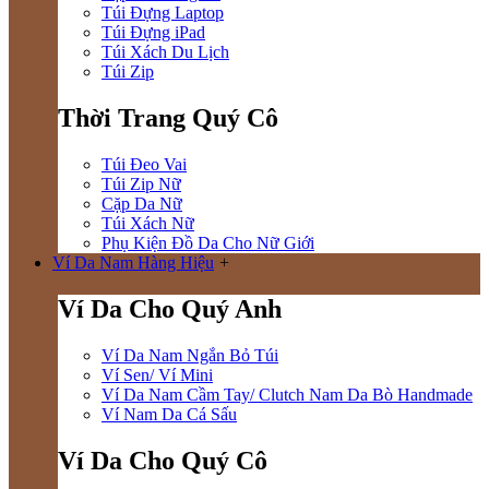
Túi Đựng Laptop
Túi Đựng iPad
Túi Xách Du Lịch
Túi Zip
Thời Trang Quý Cô
Túi Đeo Vai
Túi Zip Nữ
Cặp Da Nữ
Túi Xách Nữ
Phụ Kiện Đồ Da Cho Nữ Giới
Ví Da Nam Hàng Hiệu
+
Ví Da Cho Quý Anh
Ví Da Nam Ngắn Bỏ Túi
Ví Sen/ Ví Mini
Ví Da Nam Cầm Tay/ Clutch Nam Da Bò Handmade
Ví Nam Da Cá Sấu
Ví Da Cho Quý Cô