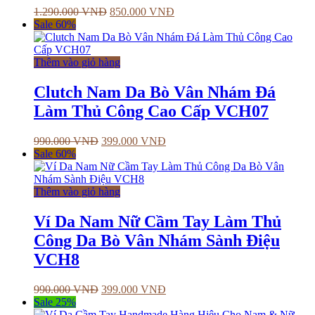
1.290.000
VNĐ
850.000
VNĐ
Sale 60%
Thêm vào giỏ hàng
Clutch Nam Da Bò Vân Nhám Đá
Làm Thủ Công Cao Cấp VCH07
990.000
VNĐ
399.000
VNĐ
Sale 60%
Thêm vào giỏ hàng
Ví Da Nam Nữ Cầm Tay Làm Thủ
Công Da Bò Vân Nhám Sành Điệu
VCH8
990.000
VNĐ
399.000
VNĐ
Sale 25%