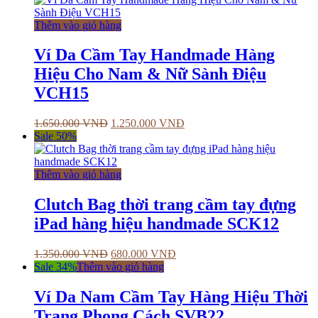
Thêm vào giỏ hàng
Ví Da Cầm Tay Handmade Hàng
Hiệu Cho Nam & Nữ Sành Điệu
VCH15
1.650.000
VNĐ
1.250.000
VNĐ
Sale 50%
Thêm vào giỏ hàng
Clutch Bag thời trang cầm tay đựng
iPad hàng hiệu handmade SCK12
1.350.000
VNĐ
680.000
VNĐ
Sale 34%
Thêm vào giỏ hàng
Ví Da Nam Cầm Tay Hàng Hiệu Thời
Trang Phong Cách SVB22