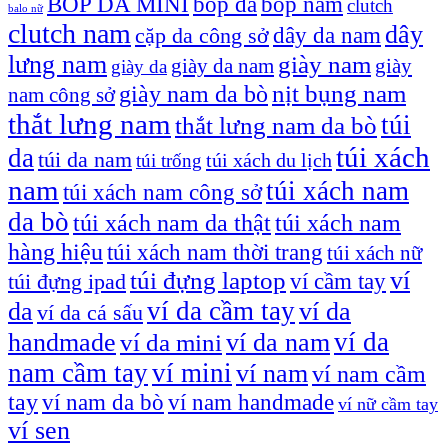
bóp nam
BÓP DA MINI
bóp da
clutch
balo nữ
clutch nam
dây
dây da nam
cặp da công sở
lưng nam
giày nam
giày
giày da nam
giày da
giày nam da bò
nịt bụng nam
nam công sở
thắt lưng nam
túi
thắt lưng nam da bò
túi xách
da
túi da nam
túi xách du lịch
túi trống
nam
túi xách nam
túi xách nam công sở
da bò
túi xách nam da thật
túi xách nam
hàng hiệu
túi xách nam thời trang
túi xách nữ
túi đựng laptop
ví
ví cầm tay
túi đựng ipad
ví da cầm tay
da
ví da
ví da cá sấu
ví da
handmade
ví da nam
ví da mini
nam cầm tay
ví mini
ví nam
ví nam cầm
tay
ví nam da bò
ví nam handmade
ví nữ cầm tay
ví sen