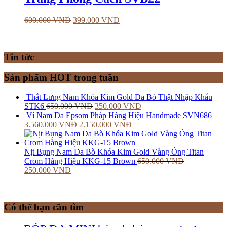
600.000
VNĐ
399.000
VNĐ
Tin tức
Sản phẩm HOT trong tuần
Thắt Lưng Nam Khóa Kim Gold Da Bò Thật Nhập Khẩu
STK6
650.000
VNĐ
350.000
VNĐ
Ví Nam Da Epsom Pháp Hàng Hiệu Handmade SVN686
3.560.000
VNĐ
2.150.000
VNĐ
Nịt Bụng Nam Da Bò Khóa Kim Gold Vàng Óng Titan
Crom Hàng Hiệu KKG-15 Brown
650.000
VNĐ
250.000
VNĐ
Có thể bạn cần tìm