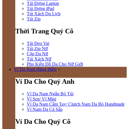
Túi Đựng Laptop
Túi Đựng iPad
Túi Xách Du Lịch
Túi Zip
Thời Trang Quý Cô
Túi Đeo Vai
Túi Zip Nữ
Cặp Da Nữ
Túi Xách Nữ
Phụ Kiện Đồ Da Cho Nữ Giới
Ví Da Nam Hàng Hiệu
+
Ví Da Cho Quý Anh
Ví Da Nam Ngắn Bỏ Túi
Ví Sen/ Ví Mini
Ví Da Nam Cầm Tay/ Clutch Nam Da Bò Handmade
Ví Nam Da Cá Sấu
Ví Da Cho Quý Cô