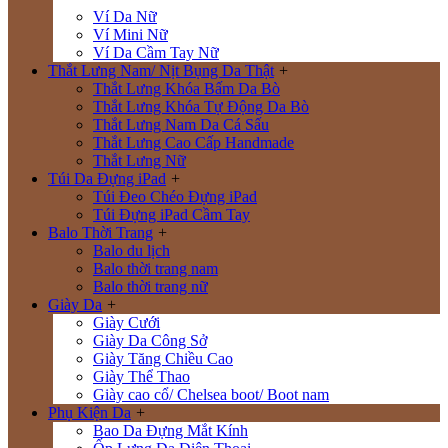
Ví Da Nữ
Ví Mini Nữ
Ví Da Cầm Tay Nữ
Thắt Lưng Nam/ Nịt Bụng Da Thật
+
Thắt Lưng Khóa Bấm Da Bò
Thắt Lưng Khóa Tự Động Da Bò
Thắt Lưng Nam Da Cá Sấu
Thắt Lưng Cao Cấp Handmade
Thắt Lưng Nữ
Túi Da Đựng iPad
+
Túi Đeo Chéo Đựng iPad
Túi Đựng iPad Cầm Tay
Balo Thời Trang
+
Balo du lịch
Balo thời trang nam
Balo thời trang nữ
Giày Da
+
Giày Cưới
Giày Da Công Sở
Giày Tăng Chiều Cao
Giày Thể Thao
Giày cao cổ/ Chelsea boot/ Boot nam
Phụ Kiện Da
+
Bao Da Đựng Mắt Kính