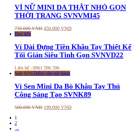
VÍ NỮ MINI DA THẬT NHỎ GỌN
THỜI TRANG SVNVMI45
750.000
VNĐ
450.000
VNĐ
Đọc tiếp
Ví Dài Đựng Tiền Khâu Tay Thiết Kế
Tối Giản Siêu Tinh Gọn SVNVD22
Liên hệ : 0961 596 596
Sale 61%
Thêm vào giỏ hàng
Ví Sen Mini Da Bò Khâu Tay Thủ
Công Sáng Tạo SVNK89
500.000
VNĐ
199.000
VNĐ
1
2
→