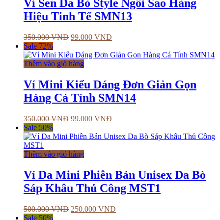
Ví Sen Da Bò Style Ngôi Sao Hàng
Hiệu Tinh Tế SMN13
350.000
VNĐ
99.000
VNĐ
Sale 72%
Thêm vào giỏ hàng
Ví Mini Kiểu Dáng Đơn Giản Gọn
Hàng Cá Tính SMN14
350.000
VNĐ
99.000
VNĐ
Sale 50%
Thêm vào giỏ hàng
Ví Da Mini Phiên Bản Unisex Da Bò
Sáp Khâu Thủ Công MST1
500.000
VNĐ
250.000
VNĐ
Sale 50%