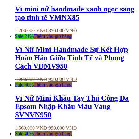
Ví mini nữ handmade xanh ngọc sáng
tạo tinh tế VMNX85
1.200.000
VNĐ
850.000
VNĐ
Sale 21%
Thêm vào giỏ hàng
Ví Nữ Mini Handmade Sự Kết Hợp
Hoàn Hảo Giữa Tinh Tế và Phong
Cách VDMV950
1.200.000
VNĐ
950.000
VNĐ
Sale 40%
Thêm vào giỏ hàng
Ví Nữ Mini Khâu Tay Thủ Công Da
Epsom Nhập Khẩu Màu Vàng
SVNVN950
1.560.000
VNĐ
950.000
VNĐ
Sale 40%
Thêm vào giỏ hàng