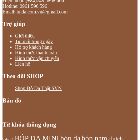
Điện thoại: (+84)248 5868 666
Hotline: 0961 596 596
Email: tuida.com.vn@gmail.com
Trợ giúp
Giới thiệu
Tin mới trong ngày
Hỗ trợ khách hàng
Hình thức thanh toán
Hình thức vận chuyển
Liên hệ
Theo dõi SHOP
Shop Đồ Da Thật SVN
Bản đồ
Từ khóa thông dụng
bóp nam
BÓP DA MINI
bóp da
clutch
balo nữ