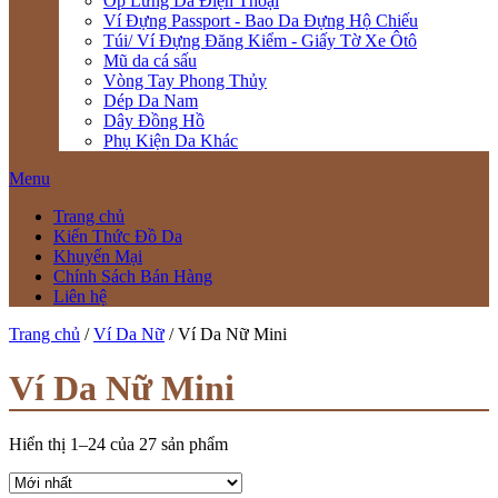
Ốp Lưng Da Điện Thoại
Ví Đựng Passport - Bao Da Đựng Hộ Chiếu
Túi/ Ví Đựng Đăng Kiểm - Giấy Tờ Xe Ôtô
Mũ da cá sấu
Vòng Tay Phong Thủy
Dép Da Nam
Dây Đồng Hồ
Phụ Kiện Da Khác
Menu
Trang chủ
Kiến Thức Đồ Da
Khuyến Mại
Chính Sách Bán Hàng
Liên hệ
Trang chủ
/
Ví Da Nữ
/ Ví Da Nữ Mini
Ví Da Nữ Mini
Hiển thị 1–24 của 27 sản phẩm