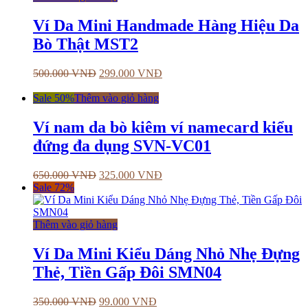
Ví Da Mini Handmade Hàng Hiệu Da
Bò Thật MST2
500.000
VNĐ
299.000
VNĐ
Sale 50%
Thêm vào giỏ hàng
Ví nam da bò kiêm ví namecard kiểu
đứng đa dụng SVN-VC01
650.000
VNĐ
325.000
VNĐ
Sale 72%
Thêm vào giỏ hàng
Ví Da Mini Kiểu Dáng Nhỏ Nhẹ Đựng
Thẻ, Tiền Gấp Đôi SMN04
350.000
VNĐ
99.000
VNĐ