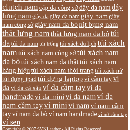
clutch nam
dây
dây da nam
cặp da công sở
lưng nam
giày nam
giày
giày da nam
giày da
giày nam da bò
nịt bụng nam
nam công sở
thắt lưng nam
túi
thắt lưng nam da bò
túi xách
da
túi da nam
túi xách du lịch
túi trống
nam
túi xách nam
túi xách nam công sở
da bò
túi xách nam da thật
túi xách nam
hàng hiệu
túi xách nam thời trang
túi xách nữ
túi đựng laptop
ví
ví cầm tay
túi đựng ipad
ví da cầm tay
da
ví da
ví da cá sấu
ví da
handmade
ví da nam
ví da mini
nam cầm tay
ví mini
ví nam
ví nam cầm
tay
ví nam da bò
ví nam handmade
ví nữ cầm tay
ví sen
Copyright © 2007 SVNLeather - All Rights Reserved.