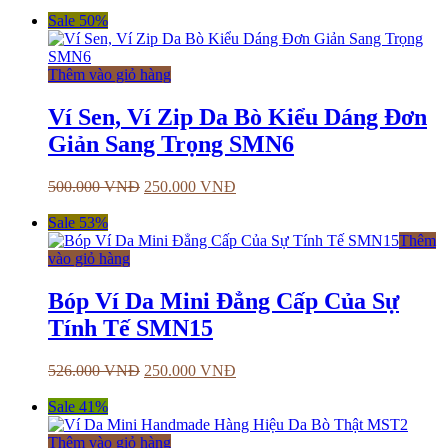
Sale 50%
Thêm vào giỏ hàng
Ví Sen, Ví Zip Da Bò Kiểu Dáng Đơn
Giản Sang Trọng SMN6
500.000
VNĐ
250.000
VNĐ
Sale 53%
Thêm
vào giỏ hàng
Bóp Ví Da Mini Đẳng Cấp Của Sự
Tính Tế SMN15
526.000
VNĐ
250.000
VNĐ
Sale 41%
Thêm vào giỏ hàng