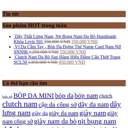
Tin tức
Sản phẩm HOT trong tuần
Dây Thắt Lưng Nam, Nịt Bụng Nam Da Bò Handmade
Khóa Levis 501
550.000
VNĐ
350.000
VNĐ
Ví Da Cầm Tay - Bóp Da Đựng Thẻ Name Card Nam Nữ
SNN96
1.250.000
VNĐ
550.000
VNĐ
Clutch Nam Da Bò Sap Hàng Hiệu Đẳng Cấp Thời Trang
SCL59
1.850.000
VNĐ
850.000
VNĐ
Có thể bạn cần tìm
bóp nam
BÓP DA MINI
bóp da
clutch
balo nữ
clutch nam
dây
dây da nam
cặp da công sở
lưng nam
giày nam
giày
giày da nam
giày da
giày nam da bò
nịt bụng nam
nam công sở