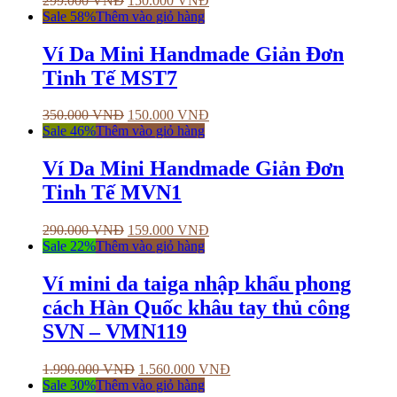
299.000
VNĐ
150.000
VNĐ
Sale 58%
Thêm vào giỏ hàng
Ví Da Mini Handmade Giản Đơn
Tinh Tế MST7
350.000
VNĐ
150.000
VNĐ
Sale 46%
Thêm vào giỏ hàng
Ví Da Mini Handmade Giản Đơn
Tinh Tế MVN1
290.000
VNĐ
159.000
VNĐ
Sale 22%
Thêm vào giỏ hàng
Ví mini da taiga nhập khẩu phong
cách Hàn Quốc khâu tay thủ công
SVN – VMN119
1.990.000
VNĐ
1.560.000
VNĐ
Sale 30%
Thêm vào giỏ hàng