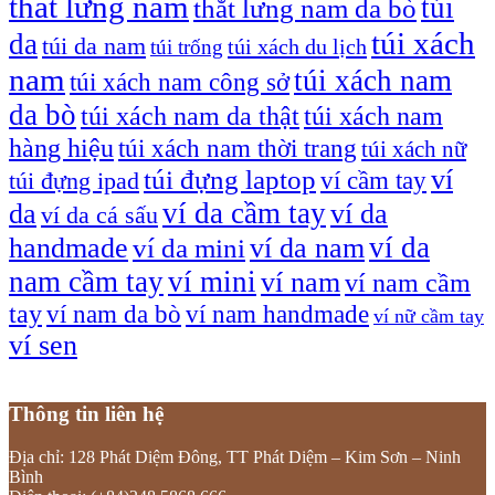
thắt lưng nam
túi
thắt lưng nam da bò
túi xách
da
túi da nam
túi xách du lịch
túi trống
nam
túi xách nam
túi xách nam công sở
da bò
túi xách nam da thật
túi xách nam
hàng hiệu
túi xách nam thời trang
túi xách nữ
túi đựng laptop
ví
ví cầm tay
túi đựng ipad
ví da cầm tay
da
ví da
ví da cá sấu
ví da
handmade
ví da nam
ví da mini
nam cầm tay
ví mini
ví nam
ví nam cầm
tay
ví nam da bò
ví nam handmade
ví nữ cầm tay
ví sen
Thông tin liên hệ
Địa chỉ: 128 Phát Diệm Đông, TT Phát Diệm – Kim Sơn – Ninh
Bình