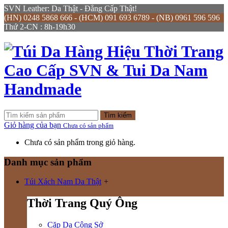
SVN Leather: Da Thật - Đẳng Cấp Thật!
(HN) 0248 5868 666 - (HCM) 091 693 6789 - (NB) 0961 596 596
Thứ 2-CN : 8h-19h30
Tìm kiếm
Giỏ hàng của bạn
Chưa có sản phẩm
Chưa có sản phẩm trong giỏ hàng.
Danh mục sản phẩm
Túi Xách Nam Da Thật
+
Thời Trang Quý Ông
Cặp Da Công Sở