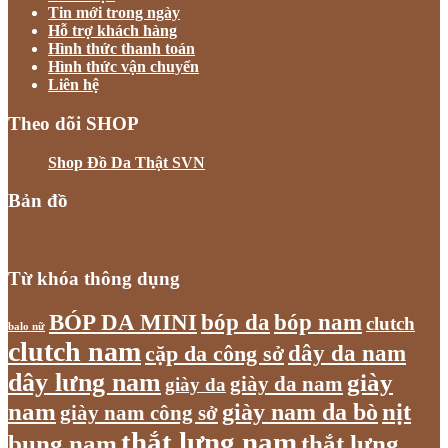
Tin mới trong ngày
Hỗ trợ khách hàng
Hình thức thanh toán
Hình thức vận chuyển
Liên hệ
Theo dõi SHOP
Shop Đồ Da Thật SVN
Bản đồ
Từ khóa thông dụng
bóp nam
BÓP DA MINI
bóp da
clutch
balo nữ
clutch nam
dây da nam
cặp da công sở
dây lưng nam
giày
giày da nam
giày da
nam
giày nam da bò
nịt
giày nam công sở
thắt lưng nam
bụng nam
thắt lưng