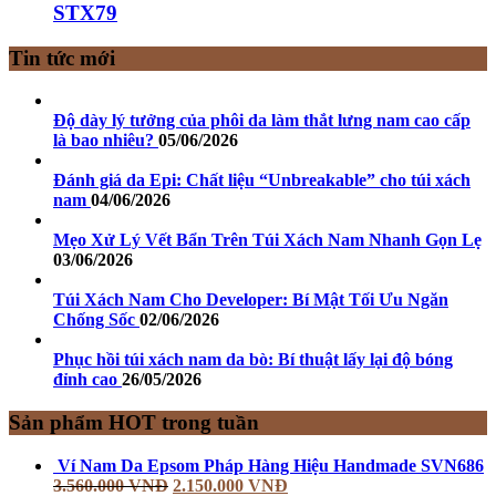
STX79
Tin tức mới
Độ dày lý tưởng của phôi da làm thắt lưng nam cao cấp
là bao nhiêu?
05/06/2026
Đánh giá da Epi: Chất liệu “Unbreakable” cho túi xách
nam
04/06/2026
Mẹo Xử Lý Vết Bẩn Trên Túi Xách Nam Nhanh Gọn Lẹ
03/06/2026
Túi Xách Nam Cho Developer: Bí Mật Tối Ưu Ngăn
Chống Sốc
02/06/2026
Phục hồi túi xách nam da bò: Bí thuật lấy lại độ bóng
đỉnh cao
26/05/2026
Sản phẩm HOT trong tuần
Ví Nam Da Epsom Pháp Hàng Hiệu Handmade SVN686
3.560.000
VNĐ
2.150.000
VNĐ