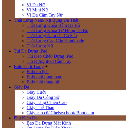
Ví Da Nữ
Ví Mini Nữ
Ví Da Cầm Tay Nữ
Thắt Lưng Nam/ Nịt Bụng Da Thật
+
Thắt Lưng Khóa Bấm Da Bò
Thắt Lưng Khóa Tự Động Da Bò
Thắt Lưng Nam Da Cá Sấu
Thắt Lưng Cao Cấp Handmade
Thắt Lưng Nữ
Túi Da Đựng iPad
+
Túi Đeo Chéo Đựng iPad
Túi Đựng iPad Cầm Tay
Balo Thời Trang
+
Balo du lịch
Balo thời trang nam
Balo thời trang nữ
Giày Da
+
Giày Cưới
Giày Da Công Sở
Giày Tăng Chiều Cao
Giày Thể Thao
Giày cao cổ/ Chelsea boot/ Boot nam
Phụ Kiện Da
+
Bao Da Đựng Mắt Kính