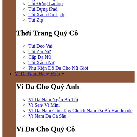
Túi Đựng Laptop
Túi Đựng iPad
Túi Xách Du Lịch
Túi Zip
Thời Trang Quý Cô
Túi Đeo Vai
Túi Zip Nữ
Cặp Da Nữ
Túi Xách Nữ
Phụ Kiện Đồ Da Cho Nữ Giới
Ví Da Nam Hàng Hiệu
+
Ví Da Cho Quý Anh
Ví Da Nam Ngắn Bỏ Túi
Ví Sen/ Ví Mini
Ví Da Nam Cầm Tay/ Clutch Nam Da Bò Handmade
Ví Nam Da Cá Sấu
Ví Da Cho Quý Cô