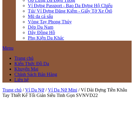
Ốp Lưng Da Điện Thoại
Ví Đựng Passport - Bao Da Đựng Hộ Chiếu
Túi/ Ví Đựng Đăng Kiểm - Giấy Tờ Xe Ôtô
Mũ da cá sấu
Vòng Tay Phong Thủy
Dép Da Nam
Dây Đồng Hồ
Phụ Kiện Da Khác
Menu
Trang chủ
Kiến Thức Đồ Da
Khuyến Mại
Chính Sách Bán Hàng
Liên hệ
Trang chủ
/
Ví Da Nữ
/
Ví Da Nữ Mini
/ Ví Dài Đựng Tiền Khâu
Tay Thiết Kế Tối Giản Siêu Tinh Gọn SVNVD22