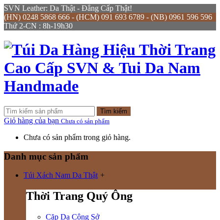
SVN Leather: Da Thật - Đẳng Cấp Thật!
(HN) 0248 5868 666 - (HCM) 091 693 6789 - (NB) 0961 596 596
Thứ 2-CN : 8h-19h30
Tìm kiếm
Giỏ hàng của bạn
Chưa có sản phẩm
Chưa có sản phẩm trong giỏ hàng.
Danh mục sản phẩm
Túi Xách Nam Da Thật
+
Thời Trang Quý Ông
Cặp Da Công Sở