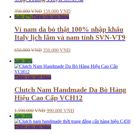
350.000
VNĐ
159.000
VNĐ
Sale 47%
Thêm vào giỏ hàng
Ví nam da bò thật 100% nhập khẩu
Italy lịch lãm và nam tính SVN-VT9
650.000
VNĐ
350.000
VNĐ
Sale 38%
Thêm vào giỏ hàng
Clutch Nam Handmade Da Bò Hàng
Hiệu Cao Cấp VCH12
1.590.000
VNĐ
990.000
VNĐ
Sale 35%
Thêm vào giỏ hàng