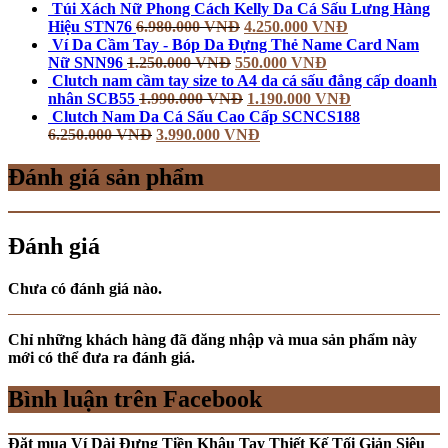
Túi Xách Nữ Phong Cách Kelly Da Cá Sấu Lưng Hàng
Hiệu STN76
6.980.000
VNĐ
4.250.000
VNĐ
Ví Da Cầm Tay - Bóp Da Đựng Thẻ Name Card Nam
Nữ SNN96
1.250.000
VNĐ
550.000
VNĐ
Clutch nam cầm tay size to A4 da cá sấu đẳng cấp doanh
nhân SCB55
1.990.000
VNĐ
1.190.000
VNĐ
Clutch Nam Da Cá Sấu Cao Cấp SCNCS188
6.250.000
VNĐ
3.990.000
VNĐ
Đánh giá sản phẩm
Đánh giá
Chưa có đánh giá nào.
Chỉ những khách hàng đã đăng nhập và mua sản phẩm này
mới có thể đưa ra đánh giá.
Bình luận trên Facebook
Đặt mua Ví Dài Đựng Tiền Khâu Tay Thiết Kế Tối Giản Siêu