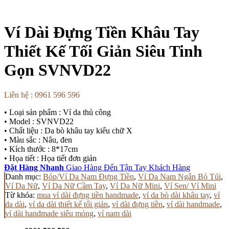
Ví Dài Đựng Tiền Khâu Tay
Thiết Kế Tối Giản Siêu Tinh
Gọn SVNVD22
Liên hệ : 0961 596 596
• Loại sản phẩm : Ví da thủ công
• Model : SVNVD22
• Chất liệu : Da bò khâu tay kiểu chữ X
• Màu sắc : Nâu, đen
• Kích thước : 8*17cm
• Họa tiết : Họa tiết đơn giản
Đặt Hàng Nhanh
Giao Hàng Đến Tận Tay Khách Hàng
Danh mục:
Bóp/Ví Da Nam Đựng Tiền
,
Ví Da Nam Ngắn Bỏ Túi
,
Ví Da Nữ
,
Ví Da Nữ Cầm Tay
,
Ví Da Nữ Mini
,
Ví Sen/ Ví Mini
Từ khóa:
mua ví dài đựng tiền handmade
,
ví da bò dài khâu tay
,
ví
da dài
,
ví da dài thiết kế tối giản
,
ví dài đựng tiền
,
ví dài handmade
,
ví dài handmade siêu mỏng
,
ví nam dài