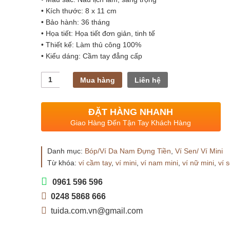
• Kích thước: 8 x 11 cm
• Bảo hành: 36 tháng
• Họa tiết: Họa tiết đơn giản, tinh tế
• Thiết kế: Làm thủ công 100%
• Kiểu dáng: Cầm tay đẳng cấp
Số
Mua hàng
Liên hệ
lượng
ĐẶT HÀNG NHANH
Giao Hàng Đến Tận Tay Khách Hàng
Danh mục:
Bóp/Ví Da Nam Đựng Tiền
,
Ví Sen/ Ví Mini
Từ khóa:
ví cầm tay
,
ví mini
,
ví nam mini
,
ví nữ mini
,
ví 
0961 596 596
0248 5868 666
tuida.com.vn@gmail.com