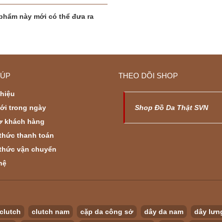
phẩm này mới có thể đưa ra
IÚP
THEO DÕI SHOP
thiệu
ới trong ngày
Shop Đồ Da Thật SVN
ợ khách hàng
thức thanh toán
thức vận chuyển
hệ
clutch
clutch nam
cặp da công sở
dây da nam
dây lưn