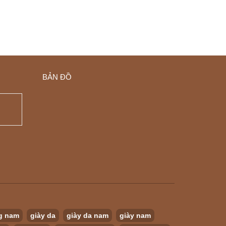
BẢN ĐỒ
g nam
giày da
giày da nam
giày nam