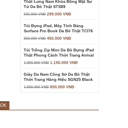
Thắt Lưng Nam Khóa Đồng Mặt Sư
Tử Da Bò Thật STS89
299.000
VNĐ
650.000
VNĐ
Túi Đựng iPad, Máy Tính Bảng
Surface Pro Book Da Bò Thật TCI76
450.000
VNĐ
850.000
VNĐ
Túi Trống Zip Mini Da Bò Đựng iPad
Thật Phong Cách Thời Trang Arrival
1.150.000
VNĐ
1.950.000
VNĐ
Giày Da Nam Công Sở Da Bò Thật
Thời Trang Hàng Hiệu SGN25 Black
850.000
VNĐ
1.850.000
VNĐ
OOK