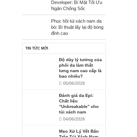
Developer: Bí Mật Tối Ưu
Ngăn Chống Sốc
Phục hồi túi xách nam da
bò: Bí thuật lấy lại độ bóng
đỉnh cao
TIN TỨC MỚI
Độ dày lý tưởng của
phôi da làm thắt
lưng nam cao cấp là
bao nhiêu?
05/06/2026
Đánh giá da Epi:
Chất liệu
“Unbreakable” cho
túi xách nam
04/06/2026
Mẹo Xử Lý Vết Bẩn
Trên Túi Xách Nam