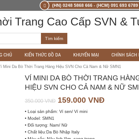
(HN) 0248 5868 666 - (HCM) 091 693 6789 
Tìm kiếm
G CHỦ
KIẾN THỨC ĐỒ DA
KHUYẾN MẠI
CHÍNH SÁCH
Ví Mini Da Bò Thời Trang Hàng Hiệu SVN Cho Cả Nam & Nữ SMN1
VÍ MINI DA BÒ THỜI TRANG HÀN
HIỆU SVN CHO CẢ NAM & NỮ SM
159.000
VNĐ
350.000
VNĐ
• Loại sản phẩm: Ví sen/ Ví mini
• Model: SMN1
• Đối tượng: Nam/ Nữ
• Chất liệu:Da Bò Nhập Italy
• Màu sắc: Nâu lịch lãm, sang trọng