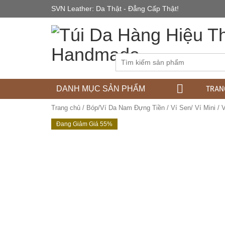
SVN Leather: Da Thật - Đẳng Cấp Thật!
TRAN
DANH MỤC SẢN PHẨM
Trang chủ
/
Bóp/Ví Da Nam Đựng Tiền
/
Ví Sen/ Ví Mini
/ 
Đang Giảm Giá 55%