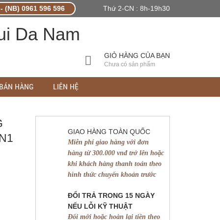
- (NB) 0961 596 596
Thứ 2-CN : 8h-19h30
GIỎ HÀNG CỦA BẠN
Chưa có sản phẩm
 BÁN HÀNG
LIÊN HỆ
G
GIAO HÀNG TOÀN QUỐC
N1
Miễn phí giao hàng với đơn
hàng từ 300.000 vnđ trở lên hoặc
khi khách hàng thanh toán theo
hình thức chuyển khoản trước
ĐỔI TRẢ TRONG 15 NGÀY
NẾU LỖI KỸ THUẬT
Đổi mới hoặc hoàn lại tiền theo