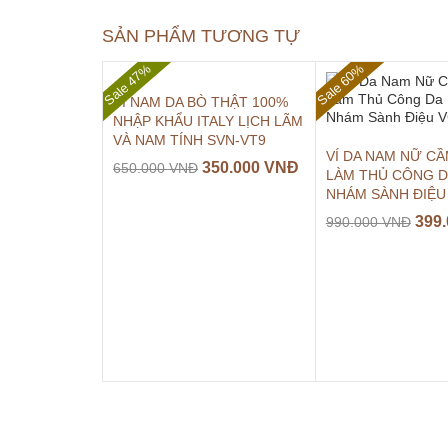
SẢN PHẨM TƯƠNG TỰ
Sale 47%
Sale 60%
VÍ NAM DA BÒ THẬT 100%
NHẬP KHẨU ITALY LỊCH LÃM
VÀ NAM TÍNH SVN-VT9
VÍ DA NAM NỮ CẦ
350.000
VNĐ
650.000
VNĐ
LÀM THỦ CÔNG D
NHÁM SÀNH ĐIỆU
399
990.000
VNĐ