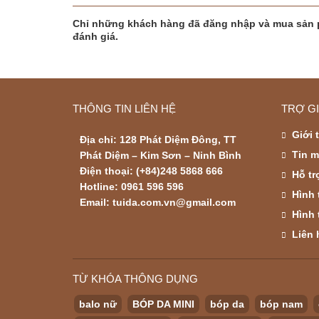
Chỉ những khách hàng đã đăng nhập và mua sản 
đánh giá.
THÔNG TIN LIÊN HỆ
TRỢ G
Giới 
Địa chỉ: 128 Phát Diệm Đông, TT
Tin m
Phát Diệm – Kim Sơn – Ninh Bình
Điện thoại: (+84)248 5868 666
Hỗ tr
Hotline: 0961 596 596
Hình 
Email: tuida.com.vn@gmail.com
Hình 
Liên 
TỪ KHÓA THÔNG DỤNG
balo nữ
BÓP DA MINI
bóp da
bóp nam