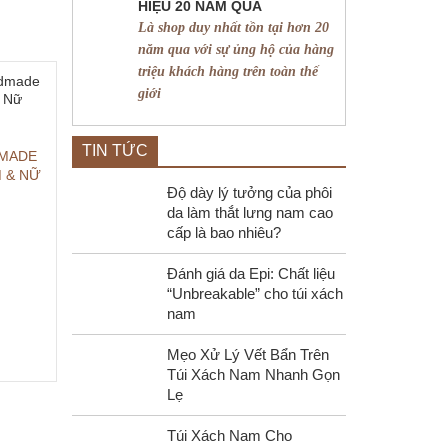
HIỆU 20 NĂM QUA
Là shop duy nhất tồn tại hơn 20
năm qua với sự ủng hộ của hàng
triệu khách hàng trên toàn thế
giới
TIN TỨC
DMADE
 & NỮ
Độ dày lý tưởng của phôi
da làm thắt lưng nam cao
cấp là bao nhiêu?
Đánh giá da Epi: Chất liệu
“Unbreakable” cho túi xách
nam
Mẹo Xử Lý Vết Bẩn Trên
Túi Xách Nam Nhanh Gọn
Lẹ
Túi Xách Nam Cho