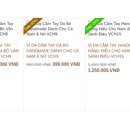
Sale 60%
Sale 25%
M TAY
VÍ DA CẦM TAY DA BÒ
VÍ DA CẦM TAY HAN
A BÒ VÂN
HANDMADE DÀNH CHO CẢ
HÀNG HIỆU CHO NAM
 VCH8
NAM & NỮ VCH9
SÀNH ĐIỆU VCH15
.000
VNĐ
399.000
VNĐ
990.000
VNĐ
1.650.000
VNĐ
1.250.000
VNĐ