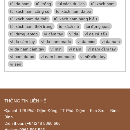
túi da nam
túi trống
túi xách du lịch
túi xách nam
túi xách nam công sở
túi xách nam da bò
túi xách nam da thật
túi xách nam hàng hiệu
túi xách nam thời trang
túi xách nữ
túi đựng ipad
túi đựng laptop
ví cầm tay
ví da
ví da cá sấu
ví da cầm tay
ví da handmade
ví da mini
ví da nam
ví da nam cầm tay
ví mini
ví nam
ví nam cầm tay
ví nam da bò
ví nam handmade
ví nữ cầm tay
ví sen
THÔNG TIN LIÊN HỆ
Địa chỉ: 128 Phát Diệm Đông, TT Phát Diệm – Kim Sơn – Ninh
Bình
Điện thoại: (+84)248 5868 666
Hotline: 0961 596 596