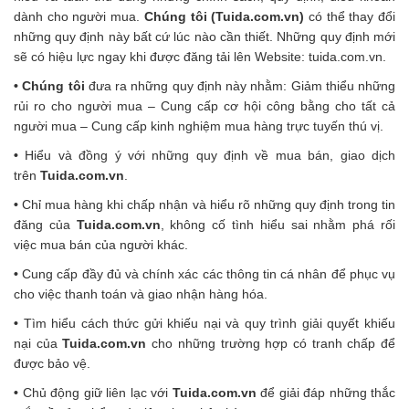
dành cho người mua.
Chúng tôi (Tuida.com.vn)
có thể thay đổi
những quy định này bất cứ lúc nào cần thiết. Những quy định mới
sẽ có hiệu lực ngay khi được đăng tải lên Website: tuida.com.vn.
• Chúng tôi
đưa ra những quy định này nhằm: Giảm thiểu những
rủi ro cho người mua – Cung cấp cơ hội công bằng cho tất cả
người mua – Cung cấp kinh nghiệm mua hàng trực tuyến thú vị.
•
Hiểu và đồng ý với những quy định về mua bán, giao dịch
trên
Tuida.com.vn
.
•
Chỉ mua hàng khi chấp nhận và hiểu rõ những quy định trong tin
đăng của
Tuida.com.vn
, không cố tình hiểu sai nhằm phá rối
việc mua bán của người khác.
•
Cung cấp đầy đủ và chính xác các thông tin cá nhân để phục vụ
cho việc thanh toán và giao nhận hàng hóa.
•
Tìm hiểu cách thức gửi khiếu nại và quy trình giải quyết khiếu
nại của
Tuida.com.vn
cho những trường hợp có tranh chấp để
được bảo vệ.
•
Chủ động giữ liên lạc với
Tuida.com.vn
để giải đáp những thắc