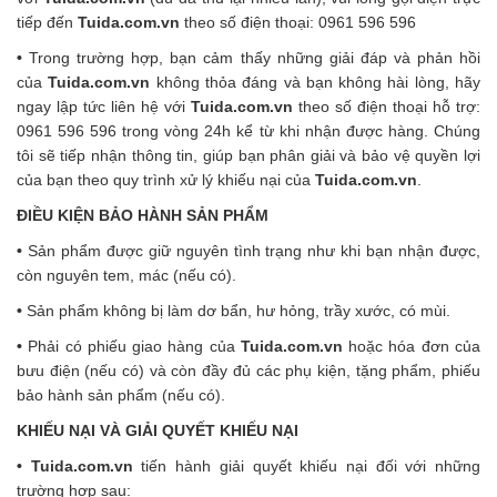
tiếp đến
Tuida.com.vn
theo số điện thoại: 0961 596 596
•
Trong trường hợp, bạn cảm thấy những giải đáp và phản hồi
của
Tuida.com.vn
không thỏa đáng và bạn không hài lòng, hãy
ngay lập tức liên hệ với
Tuida.com.vn
theo số điện thoại hỗ trợ:
0961 596 596 trong vòng 24h kể từ khi nhận được hàng. Chúng
tôi sẽ tiếp nhận thông tin, giúp bạn phân giải và bảo vệ quyền lợi
của bạn theo quy trình xử lý khiếu nại của
Tuida.com.vn
.
ĐIỀU KIỆN BẢO HÀNH SẢN PHẨM
•
Sản phẩm được giữ nguyên tình trạng như khi bạn nhận được,
còn nguyên tem, mác (nếu có).
•
Sản phẩm không bị làm dơ bẩn, hư hỏng, trầy xước, có mùi.
•
Phải có phiếu giao hàng của
Tuida.com.vn
hoặc hóa đơn của
bưu điện (nếu có) và còn đầy đủ các phụ kiện, tặng phẩm, phiếu
bảo hành sản phẩm (nếu có).
KHIẾU NẠI VÀ GIẢI QUYẾT KHIẾU NẠI
•
Tuida.com.vn
tiến hành giải quyết khiếu nại đối với những
trường hợp sau: