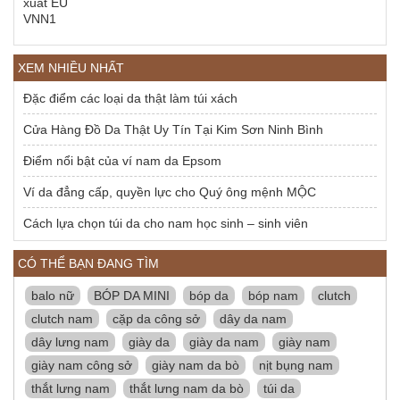
XEM NHIỀU NHẤT
Đặc điểm các loại da thật làm túi xách
Cửa Hàng Đồ Da Thật Uy Tín Tại Kim Sơn Ninh Bình
Điểm nổi bật của ví nam da Epsom
Ví da đẳng cấp, quyền lực cho Quý ông mệnh MỘC
Cách lựa chọn túi da cho nam học sinh – sinh viên
CÓ THỂ BẠN ĐANG TÌM
balo nữ
BÓP DA MINI
bóp da
bóp nam
clutch
clutch nam
cặp da công sở
dây da nam
dây lưng nam
giày da
giày da nam
giày nam
giày nam công sở
giày nam da bò
nịt bụng nam
thắt lưng nam
thắt lưng nam da bò
túi da