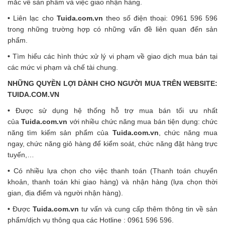
mắc về sản phẩm và việc giao nhận hàng.
•
Liên lạc cho
Tuida.com.vn
theo số điện thoại: 0961 596 596
trong những trường hợp có những vấn đề liên quan đến sản
phẩm.
•
Tìm hiểu các hình thức xử lý vi phạm về giao dịch mua bán tại
các mức vi phạm và chế tài chung.
NHỮNG QUYỀN LỢI DÀNH CHO NGƯỜI MUA TRÊN WEBSITE:
TUIDA.COM.VN
•
Được sử dụng hệ thống hỗ trợ mua bán tối ưu nhất
của
Tuida.com.vn
với nhiều chức năng mua bán tiện dụng: chức
năng tìm kiếm sản phẩm của
Tuida.com.vn
, chức năng mua
ngay, chức năng giỏ hàng để kiểm soát, chức năng đặt hàng trực
tuyến,…
•
Có nhiều lựa chọn cho việc thanh toán (Thanh toán chuyển
khoản, thanh toán khi giao hàng) và nhận hàng (lựa chọn thời
gian, địa điểm và người nhận hàng).
•
Được
Tuida.com.vn
tư vấn và cung cấp thêm thông tin về sản
phẩm/dịch vụ thông qua các Hotline : 0961 596 596.