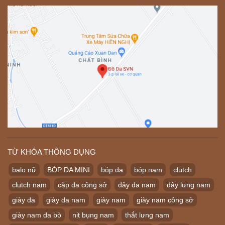
TỪ KHÓA THÔNG DỤNG
balo nữ
BÓP DA MINI
bóp da
bóp nam
clutch
clutch nam
cặp da công sở
dây da nam
dây lưng nam
giày da
giày da nam
giày nam
giày nam công sở
giày nam da bò
nịt bụng nam
thắt lưng nam