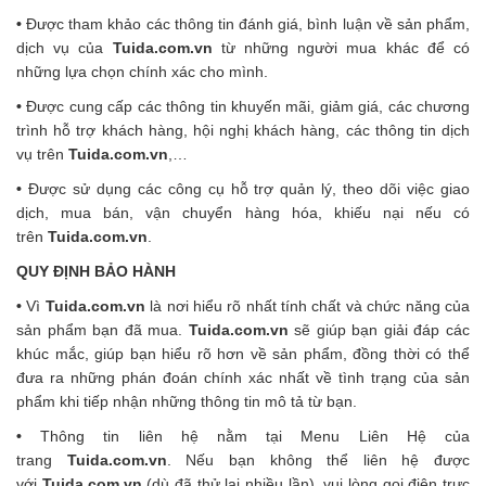
•
Được tham khảo các thông tin đánh giá, bình luận về sản phẩm,
dịch vụ của
Tuida.com.vn
từ những người mua khác để có
những lựa chọn chính xác cho mình.
•
Được cung cấp các thông tin khuyến mãi, giảm giá, các chương
trình hỗ trợ khách hàng, hội nghị khách hàng, các thông tin dịch
vụ trên
Tuida.com.vn
,…
•
Được sử dụng các công cụ hỗ trợ quản lý, theo dõi việc giao
dịch, mua bán, vận chuyển hàng hóa, khiếu nại nếu có
trên
Tuida.com.vn
.
QUY ĐỊNH BẢO HÀNH
•
Vì
Tuida.com.vn
là nơi hiểu rõ nhất tính chất và chức năng của
sản phẩm bạn đã mua.
Tuida.com.vn
sẽ giúp bạn giải đáp các
khúc mắc, giúp bạn hiểu rõ hơn về sản phẩm, đồng thời có thể
đưa ra những phán đoán chính xác nhất về tình trạng của sản
phẩm khi tiếp nhận những thông tin mô tả từ bạn.
•
Thông tin liên hệ nằm tại Menu Liên Hệ của
trang
Tuida.com.vn
. Nếu bạn không thể liên hệ được
với
Tuida.com.vn
(dù đã thử lại nhiều lần), vui lòng gọi điện trực