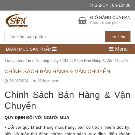
Thứ 2-CN : 8h-19h30
GIỎ HÀNG CỦA BẠN
Chưa có sản phẩm
Tìm kiếm
Menu
DANH MỤC SẢN PHẨM
Trang chủ
/
Tin mới trong ngày
/
Chính Sách Bán Hàng & Vận Chuyển
CHÍNH SÁCH BÁN HÀNG & VẬN CHUYỂN
28/05/2024
62 lượt xem
Chính Sách Bán Hàng & Vận
Chuyển
QUY ĐỊNH ĐỐI VỚI NGƯỜI MUA
•
Đối với quý khách hàng mua hàng, bạn có trách nhiệm đọc kỹ,
hiểu và tuân thủ đúng những chính sách, quy định, điều khoản