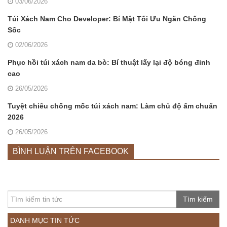
03/06/2026
Túi Xách Nam Cho Developer: Bí Mật Tối Ưu Ngăn Chống
Sốc
02/06/2026
Phục hồi túi xách nam da bò: Bí thuật lấy lại độ bóng đỉnh
cao
26/05/2026
Tuyệt chiêu chống mốc túi xách nam: Làm chủ độ ẩm chuẩn
2026
26/05/2026
BÌNH LUẬN TRÊN FACEBOOK
Tìm kiếm
DANH MỤC TIN TỨC