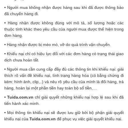
•
Người mua không nhận được hàng sau khi đã được thông báo
đã chuyển hàng đi.
•
Hàng nhận được không đúng với mô tả, số lượng hoặc các
thuộc tính khác theo yêu cầu của người mua được thể hiện trong
đơn hàng.
•
Hàng nhận được bị méo mó, vỡ do quá trình vận chuyển.
•
Khiếu nại chỉ có hiệu lực đối với các đơn hàng có trạng thái giao
dịch chưa hoàn tất.
•
Người mua cần cung cấp đầy đủ các thông tin khi khiếu nại: giải
thích rõ vấn đề khiếu nại, tình trạng hàng hóa (có bằng chứng đi
kèm: hình ảnh, clip,..) và nêu rõ yêu cầu của mình là đổi hàng, trả
hàng, hoàn lại một phần tiền hay toàn bộ số tiền,…
•
Tuida.com.vn
chỉ giải quyết những khiếu nại hợp lệ sau khi đã
tiến hành xác minh.
•
Mọi thông tin khiếu nại sẽ được lưu giữ bởi bộ phận giải quyết
khiếu nại của
Tuida.com.vn
để phục vụ việc giải quyết khiếu nại.