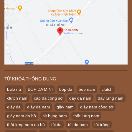
TỪ KHÓA THÔNG DỤNG
balo nữ
BÓP DA MINI
bóp da
bóp nam
clutch
clutch nam
cặp da công sở
dây da nam
dây lưng nam
giày da
giày da nam
giày nam
giày nam công sở
giày nam da bò
nịt bụng nam
thắt lưng nam
thắt lưng nam da bò
túi da
túi da nam
túi trống