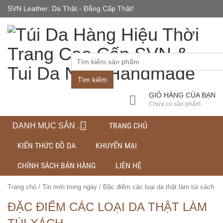
SVN Leather: Da Thật - Đẳng Cấp Thật!
(HN) 0248 5868 666
- (HCM) 091 693
Thứ 2-CN : 8h-19h30
6789 - (NB) 0961
596 596
Tìm kiếm
GIỎ HÀNG CỦA BẠN
Chưa có sản phẩm
TRANG CHỦ
DANH MỤC SẢN PHẨM
KIẾN THỨC ĐỒ DA
KHUYẾN MẠI
CHÍNH SÁCH BÁN HÀNG
LIÊN HỆ
Trang chủ
/
Tin mới trong ngày
/
Đặc điểm các loại da thật làm túi xách
ĐẶC ĐIỂM CÁC LOẠI DA THẬT LÀM