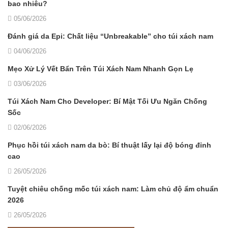
bao nhiêu?
05/06/2026
Đánh giá da Epi: Chất liệu “Unbreakable” cho túi xách nam
04/06/2026
Mẹo Xử Lý Vết Bẩn Trên Túi Xách Nam Nhanh Gọn Lẹ
03/06/2026
Túi Xách Nam Cho Developer: Bí Mật Tối Ưu Ngăn Chống
Sốc
02/06/2026
Phục hồi túi xách nam da bò: Bí thuật lấy lại độ bóng đỉnh
cao
26/05/2026
Tuyệt chiêu chống mốc túi xách nam: Làm chủ độ ẩm chuẩn
2026
26/05/2026