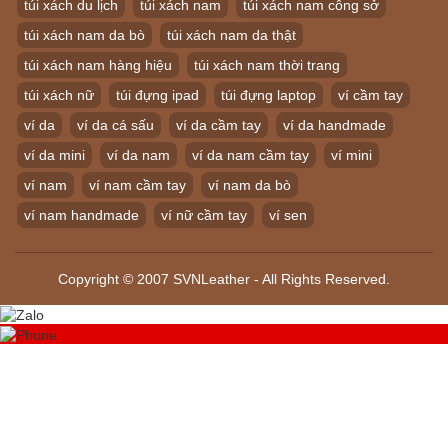
túi xách du lịch
túi xách nam
túi xách nam công sở
túi xách nam da bò
túi xách nam da thật
túi xách nam hàng hiệu
túi xách nam thời trang
túi xách nữ
túi đựng ipad
túi đựng laptop
ví cầm tay
ví da
ví da cá sấu
ví da cầm tay
ví da handmade
ví da mini
ví da nam
ví da nam cầm tay
ví mini
ví nam
ví nam cầm tay
ví nam da bò
ví nam handmade
ví nữ cầm tay
ví sen
Copyright © 2007 SVNLeather - All Rights Reserved.