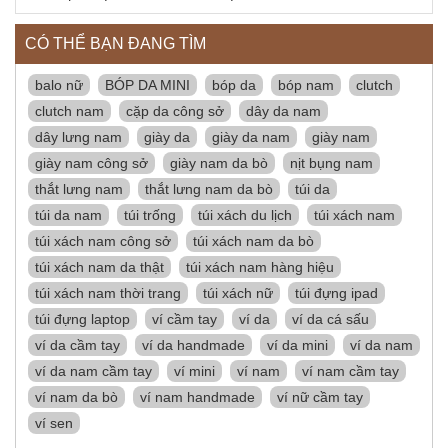
CÓ THỂ BẠN ĐANG TÌM
balo nữ
BÓP DA MINI
bóp da
bóp nam
clutch
clutch nam
cặp da công sở
dây da nam
dây lưng nam
giày da
giày da nam
giày nam
giày nam công sở
giày nam da bò
nịt bụng nam
thắt lưng nam
thắt lưng nam da bò
túi da
túi da nam
túi trống
túi xách du lịch
túi xách nam
túi xách nam công sở
túi xách nam da bò
túi xách nam da thật
túi xách nam hàng hiệu
túi xách nam thời trang
túi xách nữ
túi đựng ipad
túi đựng laptop
ví cầm tay
ví da
ví da cá sấu
ví da cầm tay
ví da handmade
ví da mini
ví da nam
ví da nam cầm tay
ví mini
ví nam
ví nam cầm tay
ví nam da bò
ví nam handmade
ví nữ cầm tay
ví sen