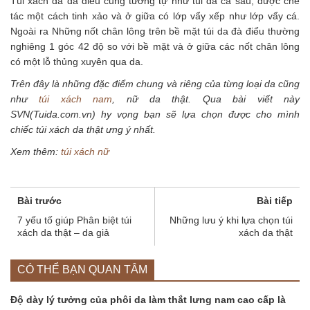
Túi xách da đà điểu cũng tương tự như túi da cá sấu, được chế
tác một cách tinh xảo và ở giữa có lớp vẩy xếp như lớp vẩy cá.
Ngoài ra Những nốt chân lông trên bề mặt túi da đà điểu thường
nghiêng 1 góc 42 độ so với bề mặt và ở giữa các nốt chân lông
có một lỗ thủng xuyên qua da.
Trên đây là những đặc điểm chung và riêng của từng loại da cũng
như
túi xách nam
, nữ da thật. Qua bài viết này
SVN(Tuida.com.vn) hy vọng bạn sẽ lựa chọn được cho mình
chiếc túi xách da thật ưng ý nhất.
Xem thêm:
túi xách nữ
Bài trước
Bài tiếp
7 yếu tố giúp Phân biệt túi
Những lưu ý khi lựa chọn túi
xách da thật – da giả
xách da thật
CÓ THỂ BẠN QUAN TÂM
Độ dày lý tưởng của phôi da làm thắt lưng nam cao cấp là