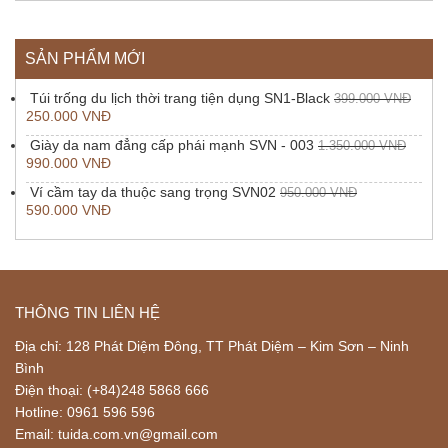
SẢN PHẨM MỚI
Túi trống du lịch thời trang tiện dụng SN1-Black
399.000
VNĐ
250.000
VNĐ
Giày da nam đẳng cấp phái mạnh SVN - 003
1.350.000
VNĐ
990.000
VNĐ
Ví cầm tay da thuộc sang trọng SVN02
950.000
VNĐ
590.000
VNĐ
THÔNG TIN LIÊN HỆ
Địa chỉ: 128 Phát Diệm Đông, TT Phát Diệm – Kim Sơn – Ninh
Bình
Điện thoại: (+84)248 5868 666
Hotline: 0961 596 596
Email: tuida.com.vn@gmail.com