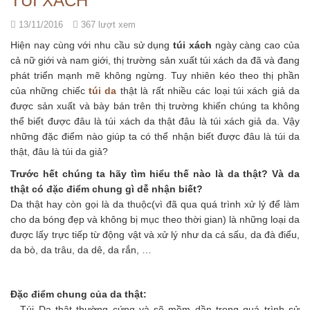
TÚI XÁCH
13/11/2016
367 lượt xem
Hiện nay cùng với nhu cầu sử dụng
túi xách
ngày càng cao của
cả nữ giới và nam giới, thị trường sản xuất túi xách da đã và đang
phát triển mạnh mẽ không ngừng. Tuy nhiên kéo theo thị phần
của những chiếc
túi da
thật là rất nhiều các loại túi xách giả da
được sản xuất và bày bán trên thị trường khiến chúng ta không
thể biết được đâu là túi xách da thật đâu là túi xách giả da. Vậy
những đặc điểm nào giúp ta có thể nhận biết được đâu là túi da
thật, đâu là túi da giả?
Trước hết chúng ta hãy tìm hiểu thế nào là da thật? Và da
thật có đặc điểm chung gì dễ nhận biết?
Da thật hay còn gọi là da thuộc(vì đã qua quá trình xử lý để làm
cho da bóng đẹp và không bị mục theo thời gian) là những loại da
được lấy trực tiếp từ động vật và xử lý như da cá sấu, da đà điểu,
da bò, da trâu, da dê, da rắn, …
Đặc điểm chung của da thật:
– Túi Da thật thường cứng và sẽ mềm dần trong quá trình sử