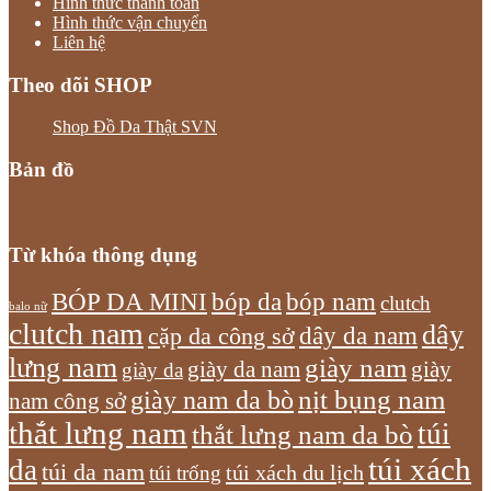
Hình thức thanh toán
Hình thức vận chuyển
Liên hệ
Theo dõi SHOP
Shop Đồ Da Thật SVN
Bản đồ
Từ khóa thông dụng
bóp nam
BÓP DA MINI
bóp da
clutch
balo nữ
clutch nam
dây
dây da nam
cặp da công sở
lưng nam
giày nam
giày
giày da nam
giày da
giày nam da bò
nịt bụng nam
nam công sở
thắt lưng nam
túi
thắt lưng nam da bò
túi xách
da
túi da nam
túi xách du lịch
túi trống