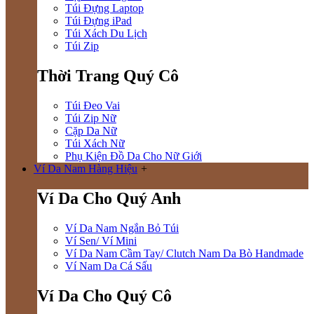
Túi Đựng Laptop
Túi Đựng iPad
Túi Xách Du Lịch
Túi Zip
Thời Trang Quý Cô
Túi Đeo Vai
Túi Zip Nữ
Cặp Da Nữ
Túi Xách Nữ
Phụ Kiện Đồ Da Cho Nữ Giới
Ví Da Nam Hàng Hiệu
+
Ví Da Cho Quý Anh
Ví Da Nam Ngắn Bỏ Túi
Ví Sen/ Ví Mini
Ví Da Nam Cầm Tay/ Clutch Nam Da Bò Handmade
Ví Nam Da Cá Sấu
Ví Da Cho Quý Cô