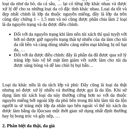
loại da như da bò, da cá sâu, … lại có từng lớp khác nhau và được
xử lý để cho ra những loại da có đặc tính khác nhau. Loại da tốt và
đẹp nhất chính là lớp da thuộc nguyên miếng, đây là lớp da trên
cùng dày chừng 1 – 1,5 mm và nó cũng được phân chia làm 2 loại
là da nguyên trạng và da được điều chỉnh.
Đối với da nguyên trạng khi làm nên túi xách thì quá tuyệt vời
bởi nó được giữ nguyên trạng thái tự nhiên của da làm cho túi
da rất bền và càng dùng nhiều càng mềm mại không bị nổ hạt
da, …
Đối với da được điều chỉnh: đây là phần da đã được qua xử lý
tráng lớp bảo vệ bề mặt làm giảm vết xước làm cho túi da
được sáng bóng và dễ lau chùi bị bụi bẩn…
Loại da khác nữa là da tách lớp và phủ: Đây cũng là loại da thật
nhưng nó được xử lý nhiều và thường được gọi là da lộn. Khi sử
dụng làm túi xách loại da này thường cứng hơn so với da thuộc
nguyên miếng bởi ngoài lớp da phủ bên trong thì khi làm túi da lộn
người ta sẽ tráng một lớp da nhân tạo bên ngoài vì thế túi xách da
được làm bằng da lộocsau một thời gian sử dụng nhất định thường
hay bị bong tróc và gãy nếp, …
2. Phân biệt da thật, da giả