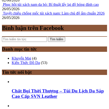
02/06/2026
Phục hồi túi xách nam da bò: Bí thuật lấy lại độ bóng đỉnh cao
26/05/2026
Tuyệt chiêu chống mốc túi xách nam: Làm chủ độ ẩm chuẩn 2026
26/05/2026
Bình luận trên Facebook
Tìm kiếm
Danh mục tin tức
Khuyến Mại
(4)
Kiến Thức Đồ Da
(53)
Tin tức nổi bật
Chất Bụi Thời Thượng – Túi Du Lịch Da Sáp
Cao Cấp SVN Leather