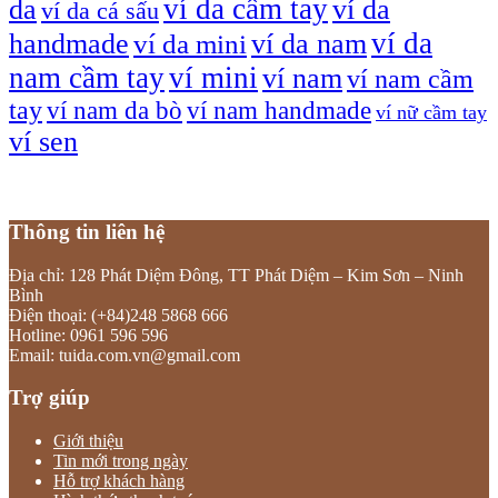
ví da cầm tay
da
ví da
ví da cá sấu
ví da
handmade
ví da nam
ví da mini
nam cầm tay
ví mini
ví nam
ví nam cầm
tay
ví nam da bò
ví nam handmade
ví nữ cầm tay
ví sen
Thông tin liên hệ
Địa chỉ: 128 Phát Diệm Đông, TT Phát Diệm – Kim Sơn – Ninh
Bình
Điện thoại: (+84)248 5868 666
Hotline: 0961 596 596
Email: tuida.com.vn@gmail.com
Trợ giúp
Giới thiệu
Tin mới trong ngày
Hỗ trợ khách hàng