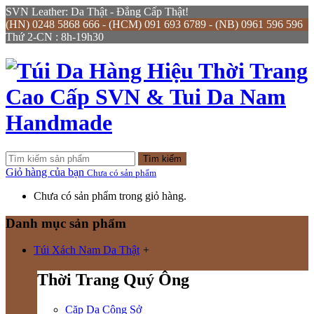
SVN Leather: Da Thật - Đẳng Cấp Thật!
(HN) 0248 5868 666 - (HCM) 091 693 6789 - (NB) 0961 596 596
Thứ 2-CN : 8h-19h30
Tìm kiếm
Giỏ hàng của bạn
Chưa có sản phẩm
Chưa có sản phẩm trong giỏ hàng.
Danh mục sản phẩm
Túi Xách Nam Da Thật
+
Thời Trang Quý Ông
Cặp Da Công Sở