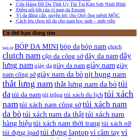
Cửa Hàng Đồ Da Thật Uy Tín Tại Kim Sơn Ninh Bình
Điểm nổi bật của ví nam da Epsom
Ví da đẳng cấp, quyền lực cho Quý ông mệnh MỘC
Cách lựa chọn túi da cho nam học sinh – sinh viên
Có thể bạn đang tìm
bóp nam
BÓP DA MINI
bóp da
clutch
balo nữ
clutch nam
dây
dây da nam
cặp da công sở
lưng nam
giày nam
giày
giày da nam
giày da
giày nam da bò
nịt bụng nam
nam công sở
thắt lưng nam
túi
thắt lưng nam da bò
túi xách
da
túi da nam
túi xách du lịch
túi trống
nam
túi xách nam
túi xách nam công sở
da bò
túi xách nam da thật
túi xách nam
hàng hiệu
túi xách nam thời trang
túi xách nữ
túi đựng laptop
ví
ví cầm tay
túi đựng ipad