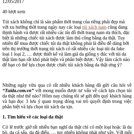
12/05/2017
40 lượt xem
Túi xách không chỉ là sản phẩm thời trang của riêng phái đẹp mà
với xu hướng thời trang ngày nay các loại
túi xách nam
cũng đang
thịnh hành và được rất nhiều các tín đồ thời trang nam ưa thích, đặc
biệt là những chiếc túi xách được làm thủ công bằng da thật. Tuy
nhiên để mua được chiếc túi da thật không phải là điều dễ dàng bởi
trên thị trường thời trang túi xách có rất nhiều các loại túi da fake
loại 1 loại 2, … được thiết kế và làm giả da giống y đúc với túi da
thật làm bạn rất khó phát hiện và phân biệt được. Vậy làm cách nào
để bạn có thể lựa chọn được chiếc túi xách bằng da thật ưng ý?
Những ngày vừa qua có rất nhiều khách hàng đã gửi câu hỏi về
“Tuida.com.vn”
với mong muốn được tư vấn về cách lựa chọn túi
da thật như thế nào? Hôm nay chúng tôi sẽ gửi đến quý khách hàng
và bạn đọc 3 lưu ý quan trọng đóng vai trò quyết định trong việc
phân biệt và lựa chọn túi xách da xịn.
1. Tìm hiểu về các loại da thật
Có lẽ trước giờ rất nhiều bạn nghĩ da thật chỉ có một loại hoặc là da
bò, da cá sấu, da đà điểu, … tuy nhiên không phải như vậy. Với mỗi