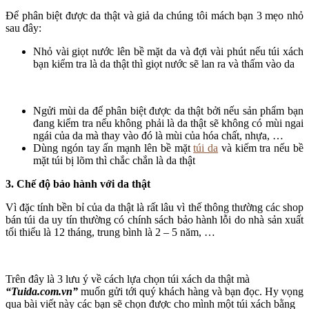
Để phân biệt được da thật và giả da chúng tôi mách bạn 3 mẹo nhỏ
sau đây:
Nhỏ vài giọt nước lên bề mặt da và đợi vài phút nếu túi xách
bạn kiểm tra là da thật thì giọt nước sẽ lan ra và thấm vào da
Ngửi mùi da để phân biệt được da thật bởi nếu sản phẩm bạn
đang kiểm tra nếu không phải là da thật sẽ không có mùi ngai
ngái của da mà thay vào đó là mùi của hóa chất, nhựa, …
Dùng ngón tay ấn mạnh lên bề mặt
túi da
và kiếm tra nếu bề
mặt túi bị lõm thì chắc chắn là da thật
3. Chế độ bảo hành với da thật
Vì đặc tính bền bỉ của da thật là rất lâu vì thế thông thường các shop
bán túi da uy tín thường có chính sách bảo hành lỗi do nhà sản xuất
tối thiểu là 12 tháng, trung bình là 2 – 5 năm, …
Trên đây là 3 lưu ý về cách lựa chọn túi xách da thật mà
“Tuida.com.vn”
muốn gửi tới quý khách hàng và bạn đọc. Hy vọng
qua bài viết này các bạn sẽ chọn được cho mình một túi xách bằng