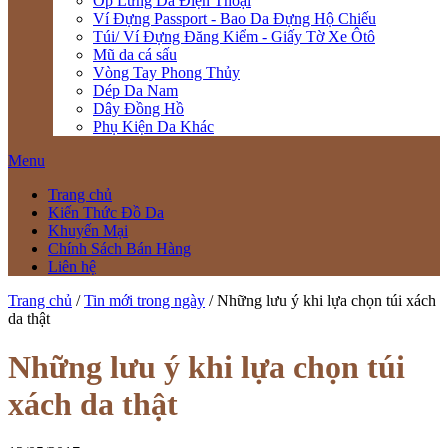
Ốp Lưng Da Điện Thoại
Ví Đựng Passport - Bao Da Đựng Hộ Chiếu
Túi/ Ví Đựng Đăng Kiểm - Giấy Tờ Xe Ôtô
Mũ da cá sấu
Vòng Tay Phong Thủy
Dép Da Nam
Dây Đồng Hồ
Phụ Kiện Da Khác
Menu
Trang chủ
Kiến Thức Đồ Da
Khuyến Mại
Chính Sách Bán Hàng
Liên hệ
Trang chủ
/
Tin mới trong ngày
/
Những lưu ý khi lựa chọn túi xách
da thật
Những lưu ý khi lựa chọn túi
xách da thật