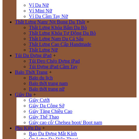
Ví Da Nữ
Ví Mini Nữ
Ví Da Cầm Tay Nữ
Thắt Lưng Nam/ Nịt Bụng Da Thật
+
Thắt Lưng Khóa Bấm Da Bò
Thắt Lưng Khóa Tự Động Da Bò
Thắt Lưng Nam Da Cá Sấu
Thắt Lưng Cao Cấp Handmade
Thắt Lưng Nữ
Túi Da Đựng iPad
+
Túi Đeo Chéo Đựng iPad
Túi Đựng iPad Cầm Tay
Balo Thời Trang
+
Balo du lịch
Balo thời trang nam
Balo thời trang nữ
Giày Da
+
Giày Cưới
Giày Da Công Sở
Giày Tăng Chiều Cao
Giày Thể Thao
Giày cao cổ/ Chelsea boot/ Boot nam
Phụ Kiện Da
+
Bao Da Đựng Mắt Kính