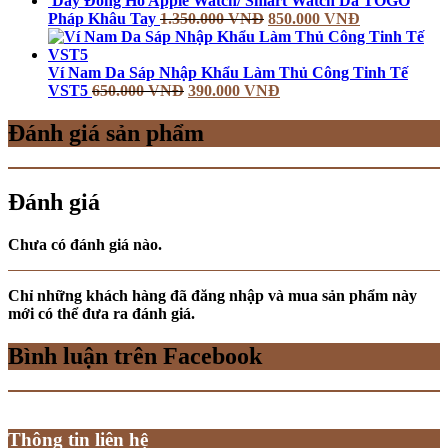
Dây Đồng Hồ Apple Watch/ Smart Watch Da TOGO
Pháp Khâu Tay
1.350.000
VNĐ
850.000
VNĐ
Ví Nam Da Sáp Nhập Khẩu Làm Thủ Công Tinh Tế
VST5
650.000
VNĐ
390.000
VNĐ
Đánh giá sản phẩm
Đánh giá
Chưa có đánh giá nào.
Chỉ những khách hàng đã đăng nhập và mua sản phẩm này
mới có thể đưa ra đánh giá.
Bình luận trên Facebook
Thông tin liên hệ