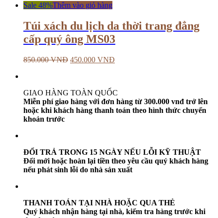
Sale 48%
Thêm vào giỏ hàng
Túi xách du lịch da thời trang đẳng
cấp quý ông MS03
850.000
VNĐ
450.000
VNĐ
GIAO HÀNG TOÀN QUỐC
Miễn phí giao hàng với đơn hàng từ 300.000 vnđ trở lên
hoặc khi khách hàng thanh toán theo hình thức chuyển
khoản trước
ĐỔI TRẢ TRONG 15 NGÀY NẾU LỖI KỸ THUẬT
Đổi mới hoặc hoàn lại tiền theo yêu cầu quý khách hàng
nếu phát sinh lỗi do nhà sản xuất
THANH TOÁN TẠI NHÀ HOẶC QUA THẺ
Quý khách nhận hàng tại nhà, kiểm tra hàng trước khi