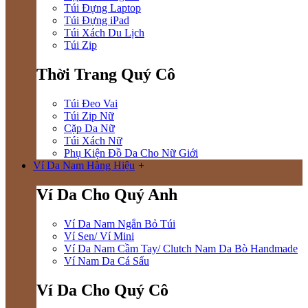
Túi Đựng Laptop
Túi Đựng iPad
Túi Xách Du Lịch
Túi Zip
Thời Trang Quý Cô
Túi Đeo Vai
Túi Zip Nữ
Cặp Da Nữ
Túi Xách Nữ
Phụ Kiện Đồ Da Cho Nữ Giới
Ví Da Nam Hàng Hiệu
+
Ví Da Cho Quý Anh
Ví Da Nam Ngắn Bỏ Túi
Ví Sen/ Ví Mini
Ví Da Nam Cầm Tay/ Clutch Nam Da Bò Handmade
Ví Nam Da Cá Sấu
Ví Da Cho Quý Cô