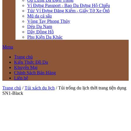
Ốp Lưng Da Điện Thoại
Ví Đựng Passport - Bao Da Đựng Hộ Chiếu
Túi/ Ví Đựng Đăng Kiểm - Giấy Tờ Xe Ôtô
Mũ da cá sấu
Vòng Tay Phong Thủy
Dép Da Nam
Dây Đồng Hồ
Phụ Kiện Da Khác
Menu
Trang chủ
Kiến Thức Đồ Da
Khuyến Mại
Chính Sách Bán Hàng
Liên hệ
Trang chủ
/
Túi xách du lịch
/ Túi trống du lịch thời trang tiện dụng
SN1-Black