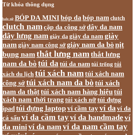
Từ khóa thông dụng
bóp nam
BÓP DA MINI
bóp da
clutch
balo nữ
clutch nam
dây da nam
cặp da công sở
dây lưng nam
giày
giày da nam
giày da
nam
giày nam da bò
nịt
giày nam công sở
thắt lưng nam
bụng nam
thắt lưng
túi da
nam da bò
túi da nam
túi
túi trống
túi xách nam
túi xách nam
xách du lịch
túi xách nam da bò
túi xách
công sở
nam da thật
túi xách nam hàng hiệu
túi
xách nam thời trang
túi xách nữ
túi đựng
túi đựng laptop
ví da
ví cầm tay
ví da
ipad
ví da cầm tay
ví da handmade
ví
cá sấu
ví da nam cầm tay
ví da nam
da mini