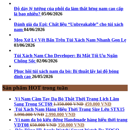
Độ dày lý tưởng của phôi da làm thắt lưng nam cao cấp
là bao nhiêu?
05/06/2026
Đánh giá da Epi: Chất liệu “Unbreakable” cho túi xách
nam
04/06/2026
Mẹo Xử Lý Vết Bẩn Trên Túi Xách Nam Nhanh Gọn Lẹ
03/06/2026
Túi Xách Nam Cho Developer: Bí Mật Tối Ưu Ngăn
Chống Sốc
02/06/2026
Phục hồi túi xách nam da bò: Bí thuật lấy lại độ bóng
đỉnh cao
26/05/2026
Sản phẩm HOT trong tuần
Ví Nam Cầm Tay Da Bò Thật Thời Trang Lịch Lãm
Sang Trọng SCT69
1.350.000
VNĐ
459.000
VNĐ
Túi Xách Nam Hàng Hiệu Thời Trang Size Lớn STX15
3.990.000
VNĐ
2.990.000
VNĐ
Ví nam da bò kiểu đứng Handmade hàng hiệu thời trang
VDT08
650.000
VNĐ
350.000
VNĐ