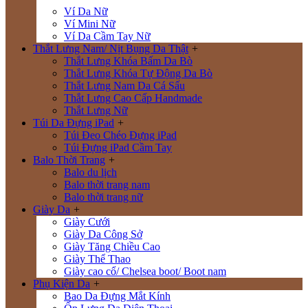
Ví Da Nữ
Ví Mini Nữ
Ví Da Cầm Tay Nữ
Thắt Lưng Nam/ Nịt Bụng Da Thật
+
Thắt Lưng Khóa Bấm Da Bò
Thắt Lưng Khóa Tự Động Da Bò
Thắt Lưng Nam Da Cá Sấu
Thắt Lưng Cao Cấp Handmade
Thắt Lưng Nữ
Túi Da Đựng iPad
+
Túi Đeo Chéo Đựng iPad
Túi Đựng iPad Cầm Tay
Balo Thời Trang
+
Balo du lịch
Balo thời trang nam
Balo thời trang nữ
Giày Da
+
Giày Cưới
Giày Da Công Sở
Giày Tăng Chiều Cao
Giày Thể Thao
Giày cao cổ/ Chelsea boot/ Boot nam
Phụ Kiện Da
+
Bao Da Đựng Mắt Kính