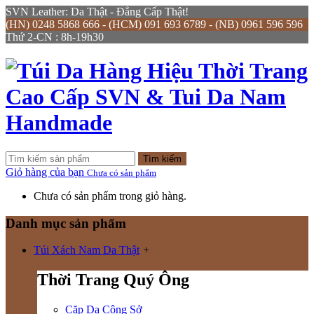
SVN Leather: Da Thật - Đẳng Cấp Thật!
(HN) 0248 5868 666 - (HCM) 091 693 6789 - (NB) 0961 596 596
Thứ 2-CN : 8h-19h30
Tìm kiếm
Giỏ hàng của bạn
Chưa có sản phẩm
Chưa có sản phẩm trong giỏ hàng.
Danh mục sản phẩm
Túi Xách Nam Da Thật
+
Thời Trang Quý Ông
Cặp Da Công Sở