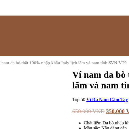
í nam da bò thật 100% nhập khẩu Italy lịch lãm và nam tính SVN-VT9
Ví nam da bò 
lãm và nam t
Top 50
Ví Da Nam Cầm Tay
650.000
VNĐ
350.000
Chất liệu: Da bò nhập kh
Màu sắc: Nâu đẳng cấp