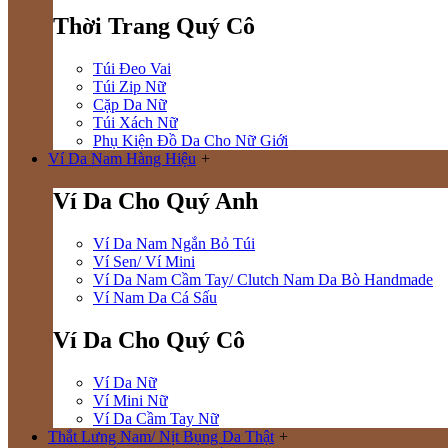
Thời Trang Quý Cô
Túi Đeo Vai
Túi Zip Nữ
Cặp Da Nữ
Túi Xách Nữ
Phụ Kiện Đồ Da Cho Nữ Giới
Ví Da Nam Hàng Hiệu
+
Ví Da Cho Quý Anh
Ví Da Nam Ngắn Bỏ Túi
Ví Sen/ Ví Mini
Ví Da Nam Cầm Tay/ Clutch Nam Da Bò Handmade
Ví Nam Da Cá Sấu
Ví Da Cho Quý Cô
Ví Da Nữ
Ví Mini Nữ
Ví Da Cầm Tay Nữ
Thắt Lưng Nam/ Nịt Bụng Da Thật
+