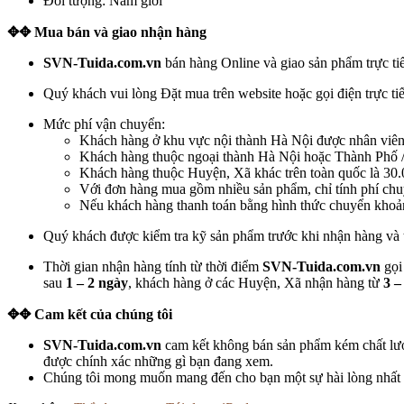
Đối tượng: Nam giới
✥
✥
Mua bán và giao nhận hàng
SVN-Tuida.com.vn
bán hàng Online và giao sản phẩm trực tiế
Quý khách vui lòng Đặt mua trên website hoặc gọi điện trực ti
Mức phí vận chuyển:
Khách hàng ở khu vực nội thành Hà Nội được nhân viê
Khách hàng thuộc ngoại thành Hà Nội hoặc Thành Phố / 
Khách hàng thuộc Huyện, Xã khác trên toàn quốc là 30.
Với đơn hàng mua gồm nhiều sản phẩm, chỉ tính phí chu
Nếu khách hàng thanh toán bằng hình thức chuyển khoả
Quý khách được kiểm tra kỹ sản phẩm trước khi nhận hàng và th
Thời gian nhận hàng tính từ thời điểm
SVN-Tuida.com.vn
gọi
sau
1 – 2 ngày
, khách hàng ở các Huyện, Xã nhận hàng từ
3 –
✥
✥ Cam kết của chúng tôi
SVN-Tuida.com.vn
cam kết không bán sản phẩm kém chất lượng
được chính xác những gì bạn đang xem.
Chúng tôi mong muốn mang đến cho bạn một sự hài lòng nhất có