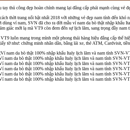
u tay thủ công đẹp hoàn chỉnh mang lại đẳng cấp phái mạnh cùng vẻ đẹp
cách thời trang nổi bật nhất 2018 với những vẻ đẹp nam tính đến khó 
i dùng ví nam, SVN đã cho ra đời mẫu ví nam da bò thật nhập khẩu Ital
ảm giác mới lạ mà VT9 còn đem đến sự lịch lãm, sang trọng đầy nam t
VT9 luôn mang trong mình một phong thái hàng hiệu đẳng cấp thể hiện
iấy tờ như: chứng minh nhân dân, bằng lái xe, thẻ ATM, Cardvisit, tiề