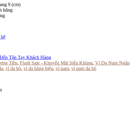
ang 9 (cm)
h hãng
ông
 hệ
Đến Tận Tay Khách Hàng
ựng Tiền
,
Flash Sale - Khuyến Mãi Siêu Khủng
,
Ví Da Nam Ngắn
da
,
ví da bò
,
ví da hàng hiệu
,
ví nam
,
ví nam da bò
m