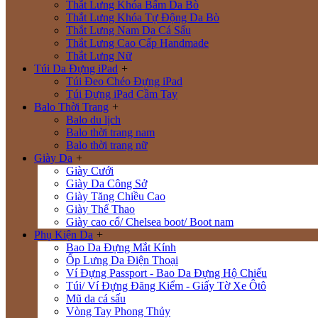
Thắt Lưng Khóa Bấm Da Bò
Thắt Lưng Khóa Tự Động Da Bò
Thắt Lưng Nam Da Cá Sấu
Thắt Lưng Cao Cấp Handmade
Thắt Lưng Nữ
Túi Da Đựng iPad
+
Túi Đeo Chéo Đựng iPad
Túi Đựng iPad Cầm Tay
Balo Thời Trang
+
Balo du lịch
Balo thời trang nam
Balo thời trang nữ
Giày Da
+
Giày Cưới
Giày Da Công Sở
Giày Tăng Chiều Cao
Giày Thể Thao
Giày cao cổ/ Chelsea boot/ Boot nam
Phụ Kiện Da
+
Bao Da Đựng Mắt Kính
Ốp Lưng Da Điện Thoại
Ví Đựng Passport - Bao Da Đựng Hộ Chiếu
Túi/ Ví Đựng Đăng Kiểm - Giấy Tờ Xe Ôtô
Mũ da cá sấu
Vòng Tay Phong Thủy