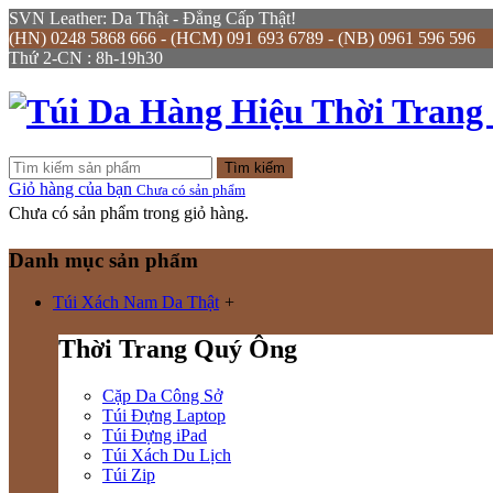
SVN Leather: Da Thật - Đẳng Cấp Thật!
(HN) 0248 5868 666 - (HCM) 091 693 6789 - (NB) 0961 596 596
Thứ 2-CN : 8h-19h30
Tìm kiếm
Giỏ hàng của bạn
Chưa có sản phẩm
Chưa có sản phẩm trong giỏ hàng.
Danh mục sản phẩm
Túi Xách Nam Da Thật
+
Thời Trang Quý Ông
Cặp Da Công Sở
Túi Đựng Laptop
Túi Đựng iPad
Túi Xách Du Lịch
Túi Zip