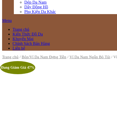
Dép Da Nam
Dây Đồng Hồ
Phụ Kiện Da Khác
Menu
Trang chủ
Kiến Thức Đồ Da
Khuyến Mại
Chính Sách Bán Hàng
Liên hệ
Trang chủ
/
Bóp/Ví Da Nam Đựng Tiền
/
Ví Da Nam Ngắn Bỏ Túi
/ V
Đang Giảm Giá 47%