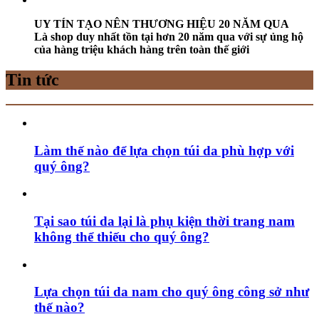
UY TÍN TẠO NÊN THƯƠNG HIỆU 20 NĂM QUA
Là shop duy nhất tồn tại hơn 20 năm qua với sự ủng hộ
của hàng triệu khách hàng trên toàn thế giới
Tin tức
Làm thế nào để lựa chọn túi da phù hợp với
quý ông?
Tại sao túi da lại là phụ kiện thời trang nam
không thể thiếu cho quý ông?
Lựa chọn túi da nam cho quý ông công sở như
thế nào?