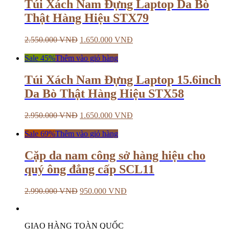
Túi Xách Nam Đựng Laptop Da Bò
Thật Hàng Hiệu STX79
2.550.000
VNĐ
1.650.000
VNĐ
Sale 45%
Thêm vào giỏ hàng
Túi Xách Nam Đựng Laptop 15.6inch
Da Bò Thật Hàng Hiệu STX58
2.950.000
VNĐ
1.650.000
VNĐ
Sale 69%
Thêm vào giỏ hàng
Cặp da nam công sở hàng hiệu cho
quý ông đẳng cấp SCL11
2.990.000
VNĐ
950.000
VNĐ
GIAO HÀNG TOÀN QUỐC