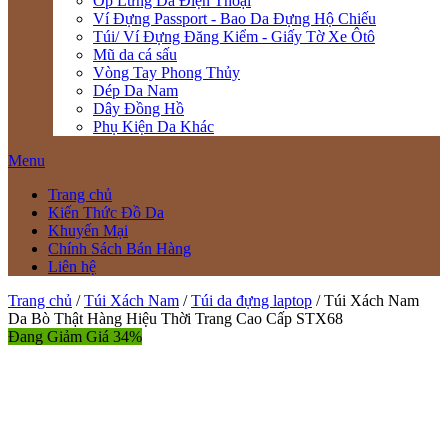
Ốp Lưng Da Điện Thoại
Ví Đựng Passport - Bao Da Đựng Hộ Chiếu
Túi/ Ví Đựng Đăng Kiểm - Giấy Tờ Xe Ôtô
Mũ da cá sấu
Vòng Tay Phong Thủy
Dép Da Nam
Dây Đồng Hồ
Phụ Kiện Da Khác
Menu
Trang chủ
Kiến Thức Đồ Da
Khuyến Mại
Chính Sách Bán Hàng
Liên hệ
Trang chủ
/
Túi Xách Nam
/
Túi da đựng laptop
/ Túi Xách Nam
Da Bò Thật Hàng Hiệu Thời Trang Cao Cấp STX68
Đang Giảm Giá 34%