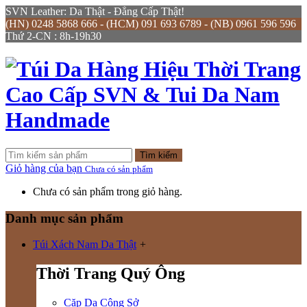
SVN Leather: Da Thật - Đẳng Cấp Thật!
(HN) 0248 5868 666 - (HCM) 091 693 6789 - (NB) 0961 596 596
Thứ 2-CN : 8h-19h30
Tìm kiếm
Giỏ hàng của bạn
Chưa có sản phẩm
Chưa có sản phẩm trong giỏ hàng.
Danh mục sản phẩm
Túi Xách Nam Da Thật
+
Thời Trang Quý Ông
Cặp Da Công Sở