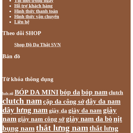
Tin mới trong ngày
Hỗ trợ khách hàng
Hình thức thanh toán
Hình thức vận chuyển
Liên hệ
Theo dõi SHOP
Shop Đồ Da Thật SVN
Bản đồ
Từ khóa thông dụng
bóp nam
BÓP DA MINI
bóp da
clutch
balo nữ
clutch nam
dây da nam
cặp da công sở
dây lưng nam
giày
giày da nam
giày da
nam
giày nam da bò
nịt
giày nam công sở
thắt lưng nam
bụng nam
thắt lưng