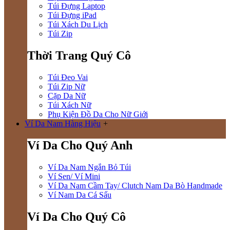
Túi Đựng Laptop
Túi Đựng iPad
Túi Xách Du Lịch
Túi Zip
Thời Trang Quý Cô
Túi Đeo Vai
Túi Zip Nữ
Cặp Da Nữ
Túi Xách Nữ
Phụ Kiện Đồ Da Cho Nữ Giới
Ví Da Nam Hàng Hiệu
+
Ví Da Cho Quý Anh
Ví Da Nam Ngắn Bỏ Túi
Ví Sen/ Ví Mini
Ví Da Nam Cầm Tay/ Clutch Nam Da Bò Handmade
Ví Nam Da Cá Sấu
Ví Da Cho Quý Cô