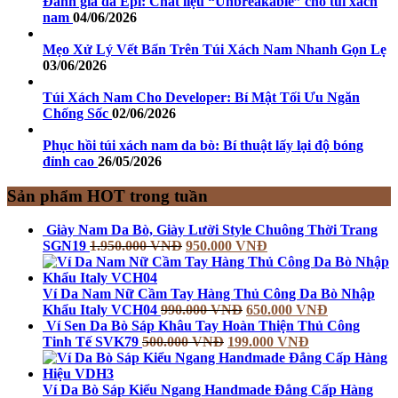
Đánh giá da Epi: Chất liệu “Unbreakable” cho túi xách
nam
04/06/2026
Mẹo Xử Lý Vết Bẩn Trên Túi Xách Nam Nhanh Gọn Lẹ
03/06/2026
Túi Xách Nam Cho Developer: Bí Mật Tối Ưu Ngăn
Chống Sốc
02/06/2026
Phục hồi túi xách nam da bò: Bí thuật lấy lại độ bóng
đỉnh cao
26/05/2026
Sản phẩm HOT trong tuần
Giày Nam Da Bò, Giày Lười Style Chuông Thời Trang
SGN19
1.950.000
VNĐ
950.000
VNĐ
Ví Da Nam Nữ Cầm Tay Hàng Thủ Công Da Bò Nhập
Khẩu Italy VCH04
990.000
VNĐ
650.000
VNĐ
Ví Sen Da Bò Sáp Khâu Tay Hoàn Thiện Thủ Công
Tinh Tế SVK79
500.000
VNĐ
199.000
VNĐ
Ví Da Bò Sáp Kiểu Ngang Handmade Đẳng Cấp Hàng