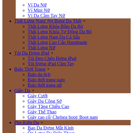
Ví Da Nữ
Ví Mini Nữ
Ví Da Cầm Tay Nữ
Thắt Lưng Nam/ Nịt Bụng Da Thật
+
Thắt Lưng Khóa Bấm Da Bò
Thắt Lưng Khóa Tự Động Da Bò
Thắt Lưng Nam Da Cá Sấu
Thắt Lưng Cao Cấp Handmade
Thắt Lưng Nữ
Túi Da Đựng iPad
+
Túi Đeo Chéo Đựng iPad
Túi Đựng iPad Cầm Tay
Balo Thời Trang
+
Balo du lịch
Balo thời trang nam
Balo thời trang nữ
Giày Da
+
Giày Cưới
Giày Da Công Sở
Giày Tăng Chiều Cao
Giày Thể Thao
Giày cao cổ/ Chelsea boot/ Boot nam
Phụ Kiện Da
+
Bao Da Đựng Mắt Kính