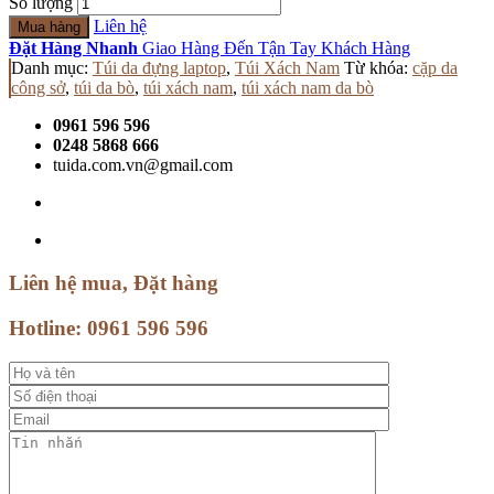
Số lượng
Liên hệ
Mua hàng
Đặt Hàng Nhanh
Giao Hàng Đến Tận Tay Khách Hàng
Danh mục:
Túi da đựng laptop
,
Túi Xách Nam
Từ khóa:
cặp da
công sở
,
túi da bò
,
túi xách nam
,
túi xách nam da bò
0961 596 596
0248 5868 666
tuida.com.vn@gmail.com
Liên hệ mua, Đặt hàng
Hotline:
0961 596 596