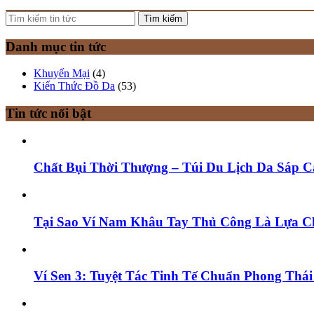
Tìm kiếm
Danh mục tin tức
Khuyến Mại
(4)
Kiến Thức Đồ Da
(53)
Tin tức nổi bật
Chất Bụi Thời Thượng – Túi Du Lịch Da Sáp 
Tại Sao Ví Nam Khâu Tay Thủ Công Là Lựa 
Ví Sen 3: Tuyệt Tác Tinh Tế Chuẩn Phong Thá