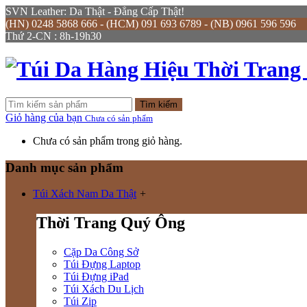
SVN Leather: Da Thật - Đẳng Cấp Thật!
(HN) 0248 5868 666 - (HCM) 091 693 6789 - (NB) 0961 596 596
Thứ 2-CN : 8h-19h30
Tìm kiếm
Giỏ hàng của bạn
Chưa có sản phẩm
Chưa có sản phẩm trong giỏ hàng.
Danh mục sản phẩm
Túi Xách Nam Da Thật
+
Thời Trang Quý Ông
Cặp Da Công Sở
Túi Đựng Laptop
Túi Đựng iPad
Túi Xách Du Lịch
Túi Zip