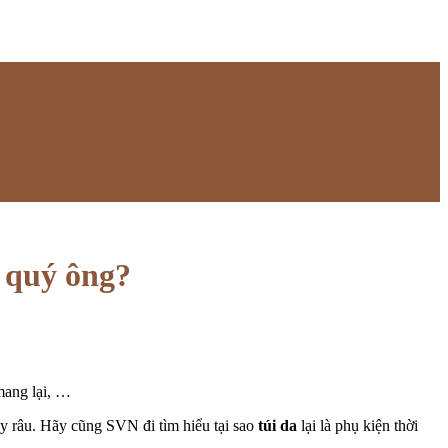
o quý ông?
mang lại, …
ày râu. Hãy cũng SVN đi tìm hiểu tại sao
túi da
lại là phụ kiện thời