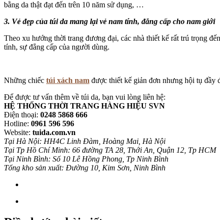
bằng da thật đạt đến trên 10 năm sử dụng, …
3. Vẻ đẹp của túi da mang lại vẻ nam tính, đẳng cấp cho nam giới
Theo xu hướng thời trang đương đại, các nhà thiết kế rất trú trọng đ
tính, sự đẳng cấp của người dùng.
Những chiếc
túi xách nam
được thiết kế giản đơn nhưng hội tụ đầy 
Để được tư vấn thêm về túi da, bạn vui lòng liên hệ:
HỆ THỐNG THỜI TRANG HÀNG HIỆU SVN
Điện thoại:
0248 5868 666
Hotline:
0961 596 596
Website:
tuida.com.vn
Tại Hà Nội: HH4C Linh Đàm, Hoàng Mai, Hà Nội
Tại Tp Hồ Chí Minh: 66 đường TA 28, Thới An, Quận 12, Tp HCM
Tại Ninh Bình: Số 10 Lê Hồng Phong, Tp Ninh Bình
Tổng kho sản xuất: Đường 10, Kim Sơn, Ninh Bình