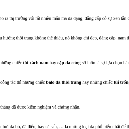
o ra thị trường với rất nhiều mẫu mã đa dạng, đẳng cấp có sự xen lẫn 
u hướng thời trang không thể thiếu, nó không chỉ đẹp, đẳng cấp, nam 
 những chiếc
túi xách nam
hay
cặp da công sở
luôn là sự lựa chọn h
 công tác thì những chiếc
balo da thời trang
hay những chiếc
túi trốn
m tháng đã được kiểm nghiệm và chứng nhận.
như: da bò, đà điểu, hay cá sấu, … là những loại da phổ biến nhất để t