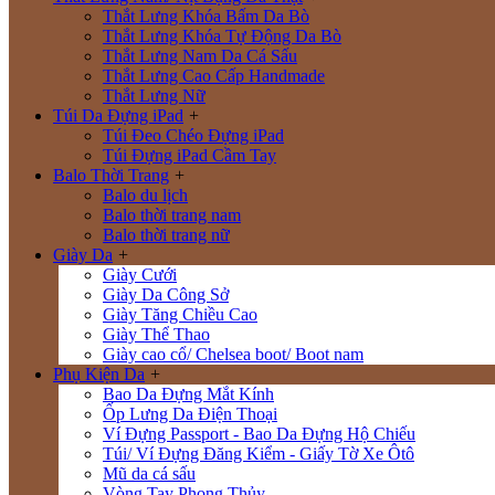
Thắt Lưng Khóa Bấm Da Bò
Thắt Lưng Khóa Tự Động Da Bò
Thắt Lưng Nam Da Cá Sấu
Thắt Lưng Cao Cấp Handmade
Thắt Lưng Nữ
Túi Da Đựng iPad
+
Túi Đeo Chéo Đựng iPad
Túi Đựng iPad Cầm Tay
Balo Thời Trang
+
Balo du lịch
Balo thời trang nam
Balo thời trang nữ
Giày Da
+
Giày Cưới
Giày Da Công Sở
Giày Tăng Chiều Cao
Giày Thể Thao
Giày cao cổ/ Chelsea boot/ Boot nam
Phụ Kiện Da
+
Bao Da Đựng Mắt Kính
Ốp Lưng Da Điện Thoại
Ví Đựng Passport - Bao Da Đựng Hộ Chiếu
Túi/ Ví Đựng Đăng Kiểm - Giấy Tờ Xe Ôtô
Mũ da cá sấu
Vòng Tay Phong Thủy