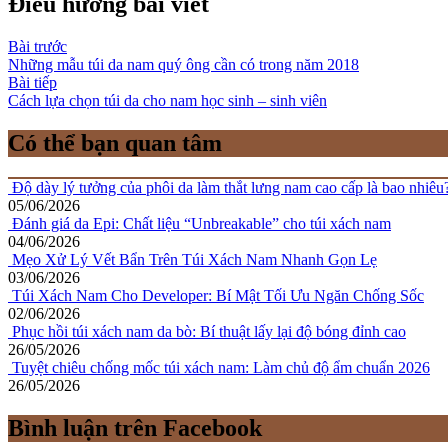
Điều hướng bài viết
Bài trước
Những mẫu túi da nam quý ông cần có trong năm 2018
Bài tiếp
Cách lựa chọn túi da cho nam học sinh – sinh viên
Có thể bạn quan tâm
Độ dày lý tưởng của phôi da làm thắt lưng nam cao cấp là bao nhiêu
05/06/2026
Đánh giá da Epi: Chất liệu “Unbreakable” cho túi xách nam
04/06/2026
Mẹo Xử Lý Vết Bẩn Trên Túi Xách Nam Nhanh Gọn Lẹ
03/06/2026
Túi Xách Nam Cho Developer: Bí Mật Tối Ưu Ngăn Chống Sốc
02/06/2026
Phục hồi túi xách nam da bò: Bí thuật lấy lại độ bóng đỉnh cao
26/05/2026
Tuyệt chiêu chống mốc túi xách nam: Làm chủ độ ẩm chuẩn 2026
26/05/2026
Bình luận trên Facebook