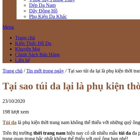
Dép Da Nam
Dây Đồng Hồ
Phụ Kiện Da Khác
Menu
Trang chủ
Kiến Thức Đồ Da
Khuyến Mại
Chính Sách Bán Hàng
Liên hệ
Trang chủ
/
Tin mới trong ngày
/
Tại sao túi da lại là phụ kiện thời 
Tại sao túi da lại là phụ kiện 
23/10/2020
198 lượt xem
Túi da
là phụ kiện thời trang nam không thể thiếu với những quý ông
Trên thị trường
thời trang nam
hiện nay có rất nhiều mẫu
túi da
đa p
trang quan trọng bậc nhất không thể thiếu với quý ông bạn nhé!