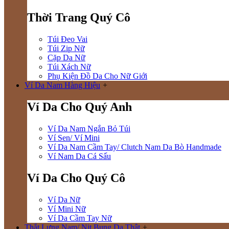
Thời Trang Quý Cô
Túi Đeo Vai
Túi Zip Nữ
Cặp Da Nữ
Túi Xách Nữ
Phụ Kiện Đồ Da Cho Nữ Giới
Ví Da Nam Hàng Hiệu
+
Ví Da Cho Quý Anh
Ví Da Nam Ngắn Bỏ Túi
Ví Sen/ Ví Mini
Ví Da Nam Cầm Tay/ Clutch Nam Da Bò Handmade
Ví Nam Da Cá Sấu
Ví Da Cho Quý Cô
Ví Da Nữ
Ví Mini Nữ
Ví Da Cầm Tay Nữ
Thắt Lưng Nam/ Nịt Bụng Da Thật
+