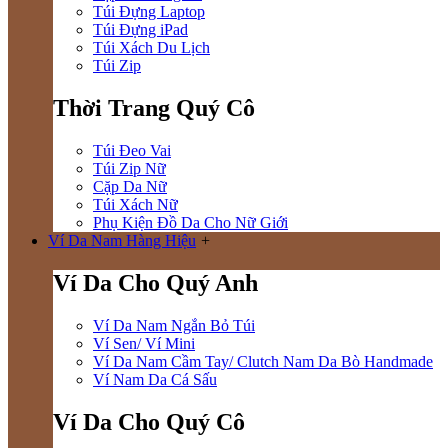
Túi Đựng Laptop
Túi Đựng iPad
Túi Xách Du Lịch
Túi Zip
Thời Trang Quý Cô
Túi Đeo Vai
Túi Zip Nữ
Cặp Da Nữ
Túi Xách Nữ
Phụ Kiện Đồ Da Cho Nữ Giới
Ví Da Nam Hàng Hiệu
+
Ví Da Cho Quý Anh
Ví Da Nam Ngắn Bỏ Túi
Ví Sen/ Ví Mini
Ví Da Nam Cầm Tay/ Clutch Nam Da Bò Handmade
Ví Nam Da Cá Sấu
Ví Da Cho Quý Cô