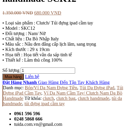
1.350.000
VNĐ
680.000
VNĐ
• Loại sản phẩm : Clutch/ Túi đựng ipad cầm tay
• Model : SKC12
• Đối tượng : Nam/ Nữ
• Chất liệu : Da Bò Nhập Italy
• Màu sắc : Nâu đen đẳng cấp lịch lãm, sang trọng
• Kích thước : 29 x 19cm
• Họa tiết : Họa tiết vân da sáp tinh tế
• Thiết kế : Làm thủ công 100%
Số lượng
Liên hệ
Mua hàng
Đặt Hàng Nhanh
Giao Hàng Đến Tận Tay Khách Hàng
Danh mục:
Bóp/Ví Da Nam Đựng Tiền
,
Túi Da Đựng iPad
,
Túi
Đựng iPad Cầm Tay
,
Ví Da Nam Cầm Tay/ Clutch Nam Da Bò
Handmade
Từ khóa:
clutch
,
clutch bag
,
clutch handmade
,
túi da
handmade
,
túi đựng ipad cầm tay
0961 596 596
0248 5868 666
tuida.com.vn@gmail.com