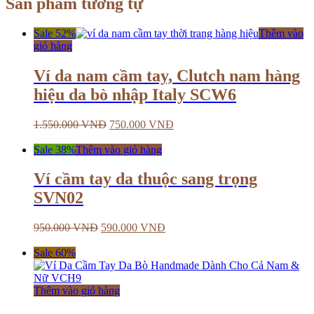
Sản phẩm tương tự
Sale 52%
Thêm vào
giỏ hàng
Ví da nam cầm tay, Clutch nam hàng
hiệu da bò nhập Italy SCW6
1.550.000
VNĐ
750.000
VNĐ
Sale 38%
Thêm vào giỏ hàng
Ví cầm tay da thuộc sang trọng
SVN02
950.000
VNĐ
590.000
VNĐ
Sale 60%
Thêm vào giỏ hàng