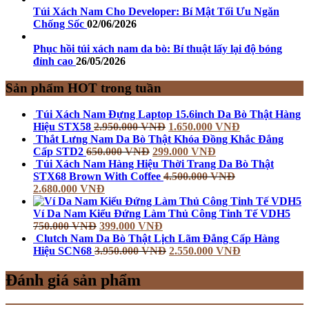
Túi Xách Nam Cho Developer: Bí Mật Tối Ưu Ngăn
Chống Sốc
02/06/2026
Phục hồi túi xách nam da bò: Bí thuật lấy lại độ bóng
đỉnh cao
26/05/2026
Sản phẩm HOT trong tuần
Túi Xách Nam Đựng Laptop 15.6inch Da Bò Thật Hàng
Hiệu STX58
2.950.000
VNĐ
1.650.000
VNĐ
Thắt Lưng Nam Da Bò Thật Khóa Đồng Khắc Đẳng
Cấp STD2
650.000
VNĐ
299.000
VNĐ
Túi Xách Nam Hàng Hiệu Thời Trang Da Bò Thật
STX68 Brown With Coffee
4.500.000
VNĐ
2.680.000
VNĐ
Ví Da Nam Kiểu Đứng Làm Thủ Công Tinh Tế VDH5
750.000
VNĐ
399.000
VNĐ
Clutch Nam Da Bò Thật Lịch Lãm Đẳng Cấp Hàng
Hiệu SCN68
3.950.000
VNĐ
2.550.000
VNĐ
Đánh giá sản phẩm