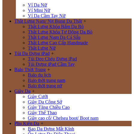
Ví Da Nữ
Ví Mini Nữ
Ví Da Cầm Tay Nữ
Thắt Lưng Nam/ Nịt Bụng Da Thật
+
Thắt Lưng Khóa Bấm Da Bò
Thắt Lưng Khóa Tự Động Da Bò
Thắt Lưng Nam Da Cá Sấu
Thắt Lưng Cao Cấp Handmade
Thắt Lưng Nữ
Túi Da Đựng iPad
+
Túi Đeo Chéo Đựng iPad
Túi Đựng iPad Cầm Tay
Balo Thời Trang
+
Balo du lịch
Balo thời trang nam
Balo thời trang nữ
Giày Da
+
Giày Cưới
Giày Da Công Sở
Giày Tăng Chiều Cao
Giày Thể Thao
Giày cao cổ/ Chelsea boot/ Boot nam
Phụ Kiện Da
+
Bao Da Đựng Mắt Kính