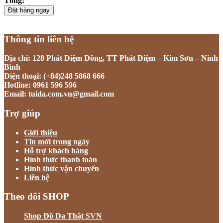
Tổng:
Đặt hàng ngay
Thông tin liên hệ
Địa chỉ: 128 Phát Diệm Đông, TT Phát Diệm – Kim Sơn – Ninh
Bình
Điện thoại: (+84)248 5868 666
Hotline: 0961 596 596
Email: tuida.com.vn@gmail.com
Trợ giúp
Giới thiệu
Tin mới trong ngày
Hỗ trợ khách hàng
Hình thức thanh toán
Hình thức vận chuyển
Liên hệ
Theo dõi SHOP
Shop Đồ Da Thật SVN