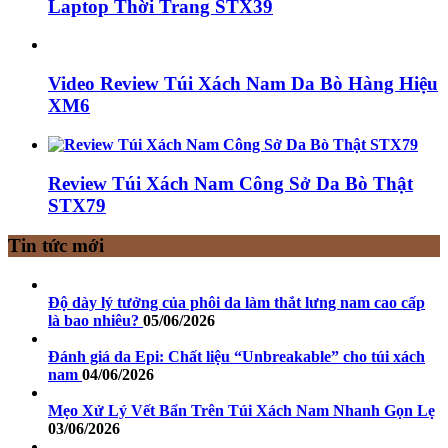
Laptop Thời Trang STX39
Video Review Túi Xách Nam Da Bò Hàng Hiệu
XM6
Review Túi Xách Nam Công Sở Da Bò Thật
STX79
Tin tức mới
Độ dày lý tưởng của phôi da làm thắt lưng nam cao cấp
là bao nhiêu?
05/06/2026
Đánh giá da Epi: Chất liệu “Unbreakable” cho túi xách
nam
04/06/2026
Mẹo Xử Lý Vết Bẩn Trên Túi Xách Nam Nhanh Gọn Lẹ
03/06/2026