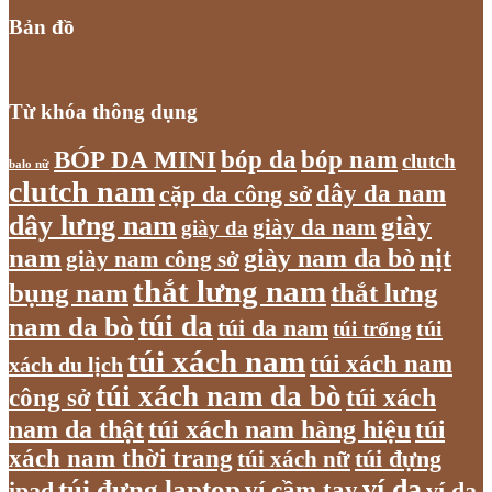
Bản đồ
Từ khóa thông dụng
bóp nam
BÓP DA MINI
bóp da
clutch
balo nữ
clutch nam
dây da nam
cặp da công sở
dây lưng nam
giày
giày da nam
giày da
nam
giày nam da bò
nịt
giày nam công sở
thắt lưng nam
bụng nam
thắt lưng
túi da
nam da bò
túi da nam
túi
túi trống
túi xách nam
túi xách nam
xách du lịch
túi xách nam da bò
túi xách
công sở
nam da thật
túi xách nam hàng hiệu
túi
xách nam thời trang
túi xách nữ
túi đựng
túi đựng laptop
ví da
ví cầm tay
ví da
ipad