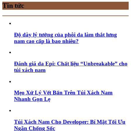
Tin tức
Độ dày lý tưởng của phôi da làm thắt lưng
nam cao cấp là bao nhiêu?
Đánh giá da Epi: Chất liệu “Unbreakable” cho
túi xách nam
Mẹo Xử Lý Vết Bẩn Trên Túi Xách Nam
Nhanh Gọn Lẹ
Túi Xách Nam Cho Developer: Bí Mật Tối Ưu
Ngăn Chống Sốc