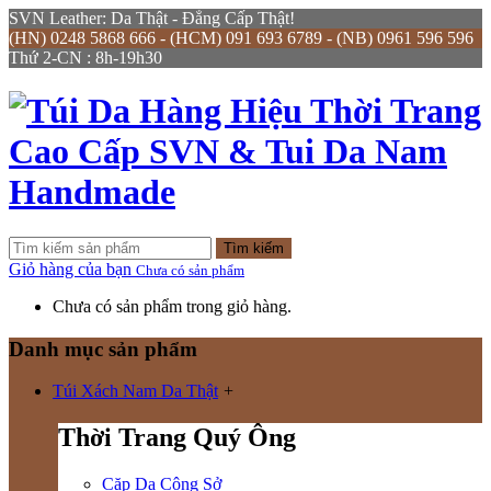
SVN Leather: Da Thật - Đẳng Cấp Thật!
(HN) 0248 5868 666 - (HCM) 091 693 6789 - (NB) 0961 596 596
Thứ 2-CN : 8h-19h30
Tìm kiếm
Giỏ hàng của bạn
Chưa có sản phẩm
Chưa có sản phẩm trong giỏ hàng.
Danh mục sản phẩm
Túi Xách Nam Da Thật
+
Thời Trang Quý Ông
Cặp Da Công Sở