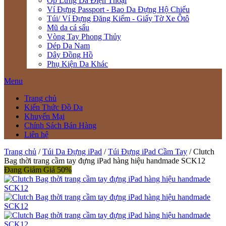
Ốp Lưng Da Điện Thoại
Ví Đựng Passport - Bao Da Đựng Hộ Chiếu
Túi/ Ví Đựng Đăng Kiểm - Giấy Tờ Xe Ôtô
Mũ da cá sấu
Vòng Tay Phong Thủy
Dép Da Nam
Dây Đồng Hồ
Phụ Kiện Da Khác
Menu
Trang chủ
Kiến Thức Đồ Da
Khuyến Mại
Chính Sách Bán Hàng
Liên hệ
Trang chủ
/
Túi Da Đựng iPad
/
Túi Đựng iPad Cầm Tay
/ Clutch
Bag thời trang cầm tay đựng iPad hàng hiệu handmade SCK12
Đang Giảm Giá 50%