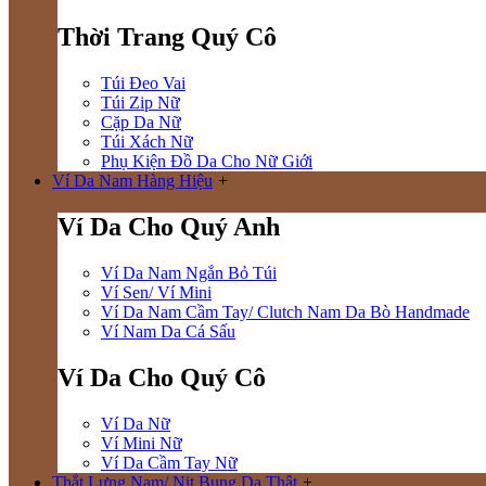
Thời Trang Quý Cô
Túi Đeo Vai
Túi Zip Nữ
Cặp Da Nữ
Túi Xách Nữ
Phụ Kiện Đồ Da Cho Nữ Giới
Ví Da Nam Hàng Hiệu
+
Ví Da Cho Quý Anh
Ví Da Nam Ngắn Bỏ Túi
Ví Sen/ Ví Mini
Ví Da Nam Cầm Tay/ Clutch Nam Da Bò Handmade
Ví Nam Da Cá Sấu
Ví Da Cho Quý Cô
Ví Da Nữ
Ví Mini Nữ
Ví Da Cầm Tay Nữ
Thắt Lưng Nam/ Nịt Bụng Da Thật
+