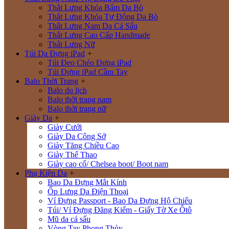
Thắt Lưng Khóa Bấm Da Bò
Thắt Lưng Khóa Tự Động Da Bò
Thắt Lưng Nam Da Cá Sấu
Thắt Lưng Cao Cấp Handmade
Thắt Lưng Nữ
Túi Da Đựng iPad
+
Túi Đeo Chéo Đựng iPad
Túi Đựng iPad Cầm Tay
Balo Thời Trang
+
Balo du lịch
Balo thời trang nam
Balo thời trang nữ
Giày Da
+
Giày Cưới
Giày Da Công Sở
Giày Tăng Chiều Cao
Giày Thể Thao
Giày cao cổ/ Chelsea boot/ Boot nam
Phụ Kiện Da
+
Bao Da Đựng Mắt Kính
Ốp Lưng Da Điện Thoại
Ví Đựng Passport - Bao Da Đựng Hộ Chiếu
Túi/ Ví Đựng Đăng Kiểm - Giấy Tờ Xe Ôtô
Mũ da cá sấu
Vòng Tay Phong Thủy