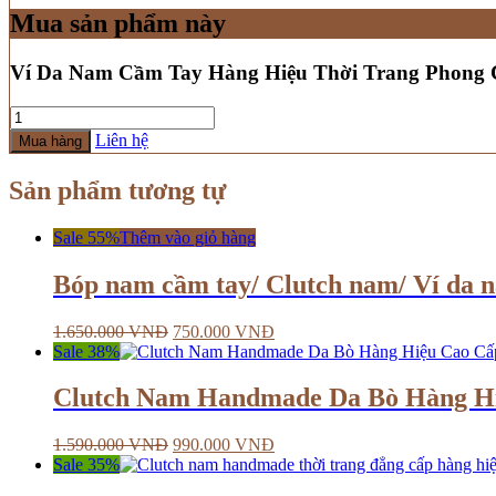
Mua sản phẩm này
Ví Da Nam Cầm Tay Hàng Hiệu Thời Trang Phong
Số
lượng
Liên hệ
Mua hàng
Sản phẩm tương tự
Sale 55%
Thêm vào giỏ hàng
Bóp nam cầm tay/ Clutch nam/ Ví da 
1.650.000
VNĐ
750.000
VNĐ
Sale 38%
Clutch Nam Handmade Da Bò Hàng H
1.590.000
VNĐ
990.000
VNĐ
Sale 35%