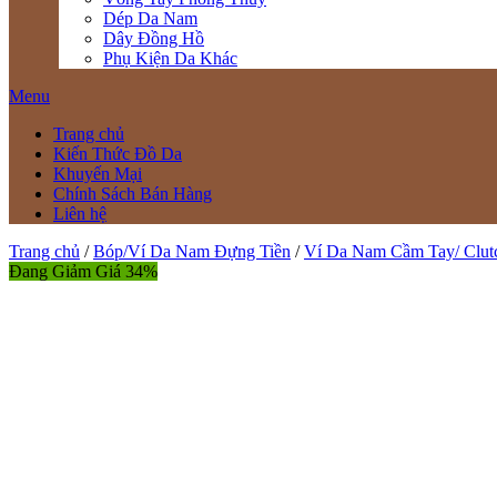
Dép Da Nam
Dây Đồng Hồ
Phụ Kiện Da Khác
Menu
Trang chủ
Kiến Thức Đồ Da
Khuyến Mại
Chính Sách Bán Hàng
Liên hệ
Trang chủ
/
Bóp/Ví Da Nam Đựng Tiền
/
Ví Da Nam Cầm Tay/ Clu
Đang Giảm Giá 34%