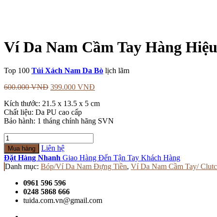
Ví Da Nam Cầm Tay Hàng Hiệu
Top 100
Túi Xách Nam Da Bò
lịch lãm
600.000
VNĐ
399.000
VNĐ
Kích thước: 21.5 x 13.5 x 5 cm
Chất liệu: Da PU cao cấp
Bảo hành: 1 tháng chính hãng SVN
Số
lượng
Liên hệ
Mua hàng
Đặt Hàng Nhanh
Giao Hàng Đến Tận Tay Khách Hàng
Danh mục:
Bóp/Ví Da Nam Đựng Tiền
,
Ví Da Nam Cầm Tay/ Clut
0961 596 596
0248 5868 666
tuida.com.vn@gmail.com