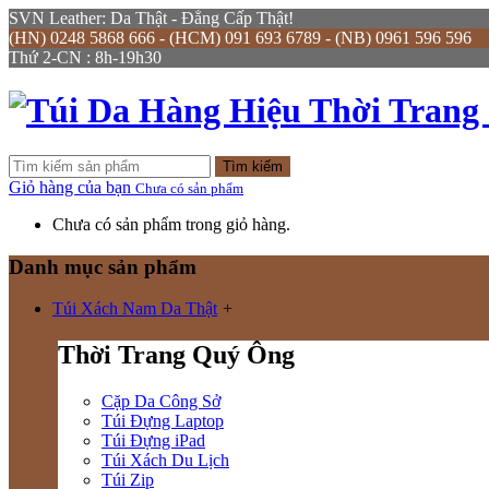
SVN Leather: Da Thật - Đẳng Cấp Thật!
(HN) 0248 5868 666 - (HCM) 091 693 6789 - (NB) 0961 596 596
Thứ 2-CN : 8h-19h30
Tìm kiếm
Giỏ hàng của bạn
Chưa có sản phẩm
Chưa có sản phẩm trong giỏ hàng.
Danh mục sản phẩm
Túi Xách Nam Da Thật
+
Thời Trang Quý Ông
Cặp Da Công Sở
Túi Đựng Laptop
Túi Đựng iPad
Túi Xách Du Lịch
Túi Zip