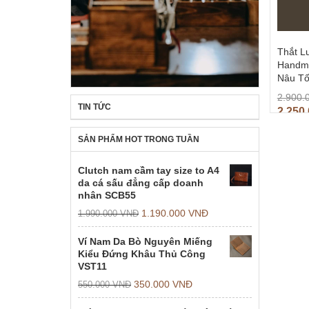
Thắt L
Handm
Nâu Tố
2.900.
TIN TỨC
2.250
SẢN PHẨM HOT TRONG TUẦN
Clutch nam cầm tay size to A4
da cá sấu đẳng cấp doanh
nhân SCB55
1.190.000
VNĐ
1.990.000
VNĐ
Ví Nam Da Bò Nguyên Miếng
Kiểu Đứng Khâu Thủ Công
VST11
350.000
VNĐ
550.000
VNĐ