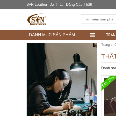
SVN Leather: Da Thật - Đẳng Cấp Thật!
TRAN
DANH MỤC SẢN PHẨM
Trang ch
THẮ
Danh sá
Sale 23%