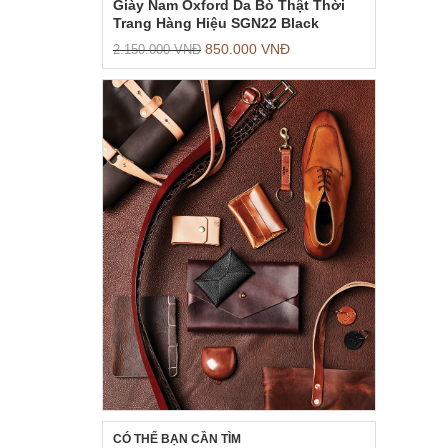
Giày Nam Oxford Da Bò Thật Thời
Trang Hàng Hiệu SGN22 Black
850.000
VNĐ
2.150.000
VNĐ
CÓ THỂ BẠN CẦN TÌM