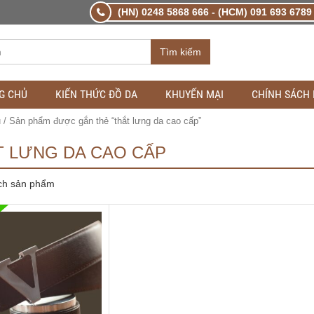
(HN) 0248 5868 666 - (HCM) 091 693 6789 
Tìm kiếm
G CHỦ
KIẾN THỨC ĐỒ DA
KHUYẾN MẠI
CHÍNH SÁCH
ủ
/ Sản phẩm được gắn thẻ “thắt lưng da cao cấp”
T LƯNG DA CAO CẤP
ch sản phẩm