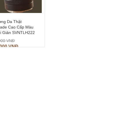
ưng Da Thật
ade Cao Cấp Màu
i Giản SVNTLH222
000
VNĐ
.000
VNĐ