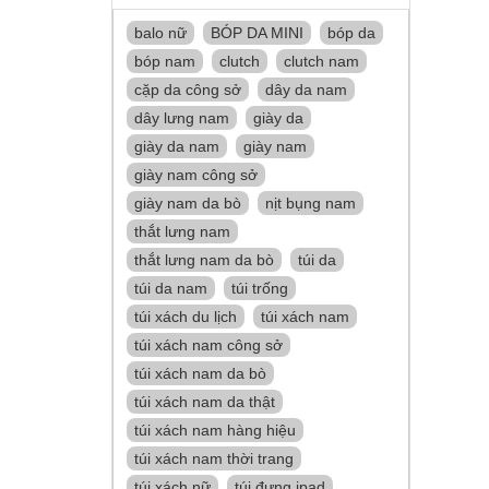
balo nữ
BÓP DA MINI
bóp da
bóp nam
clutch
clutch nam
cặp da công sở
dây da nam
dây lưng nam
giày da
giày da nam
giày nam
giày nam công sở
giày nam da bò
nịt bụng nam
thắt lưng nam
thắt lưng nam da bò
túi da
túi da nam
túi trống
túi xách du lịch
túi xách nam
túi xách nam công sở
túi xách nam da bò
túi xách nam da thật
túi xách nam hàng hiệu
túi xách nam thời trang
túi xách nữ
túi đựng ipad