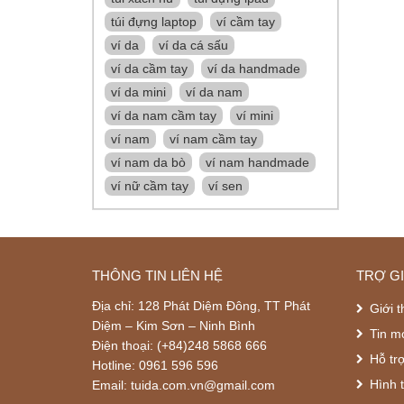
túi đựng laptop
ví cầm tay
ví da
ví da cá sấu
ví da cầm tay
ví da handmade
ví da mini
ví da nam
ví da nam cầm tay
ví mini
ví nam
ví nam cầm tay
ví nam da bò
ví nam handmade
ví nữ cầm tay
ví sen
THÔNG TIN LIÊN HỆ
TRỢ G
Địa chỉ: 128 Phát Diệm Đông, TT Phát
Giới t
Diệm – Kim Sơn – Ninh Bình
Tin m
Điện thoại: (+84)248 5868 666
Hỗ tr
Hotline: 0961 596 596
Hình 
Email: tuida.com.vn@gmail.com