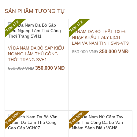
SẢN PHẨM TƯƠNG TỰ
Sale 47%
Sale 47%
VÍ NAM DA BÒ THẬT 100%
NHẬP KHẨU ITALY LỊCH
LÃM VÀ NAM TÍNH SVN-VT9
VÍ DA NAM DA BÒ SÁP KIỂU
350.000
VNĐ
650.000
VNĐ
NGANG LÀM THỦ CÔNG
THỜI TRANG SVH1
350.000
VNĐ
650.000
VNĐ
Sale 60%
Sale 60%