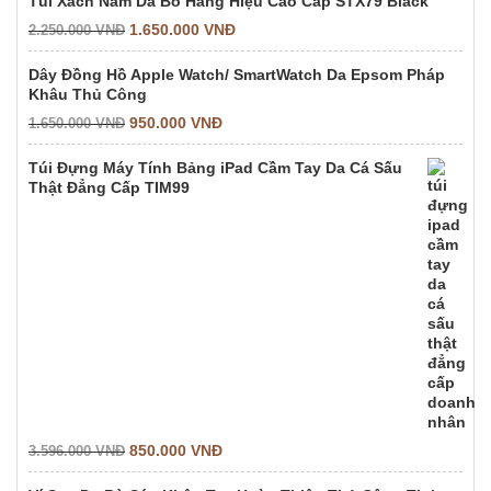
Túi Xách Nam Da Bò Hàng Hiệu Cao Cấp STX79 Black
1.650.000
VNĐ
2.250.000
VNĐ
Dây Đồng Hồ Apple Watch/ SmartWatch Da Epsom Pháp
Khâu Thủ Công
950.000
VNĐ
1.650.000
VNĐ
Túi Đựng Máy Tính Bảng iPad Cầm Tay Da Cá Sấu
Thật Đẳng Cấp TIM99
850.000
VNĐ
3.596.000
VNĐ