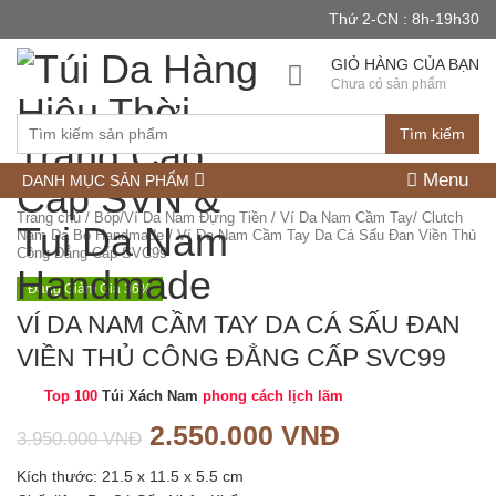
Thứ 2-CN : 8h-19h30
GIỎ HÀNG CỦA BẠN
Chưa có sản phẩm
Tìm kiếm
Menu
DANH MỤC SẢN PHẨM
Trang chủ
/
Bóp/Ví Da Nam Đựng Tiền
/
Ví Da Nam Cầm Tay/ Clutch
Nam Da Bò Handmade
/ Ví Da Nam Cầm Tay Da Cá Sấu Đan Viền Thủ
Công Đẳng Cấp SVC99
Đang Giảm Giá 36%
VÍ DA NAM CẦM TAY DA CÁ SẤU ĐAN
VIỀN THỦ CÔNG ĐẲNG CẤP SVC99
Top 100
Túi Xách Nam
phong cách lịch lãm
2.550.000
VNĐ
3.950.000
VNĐ
Kích thước: 21.5 x 11.5 x 5.5 cm