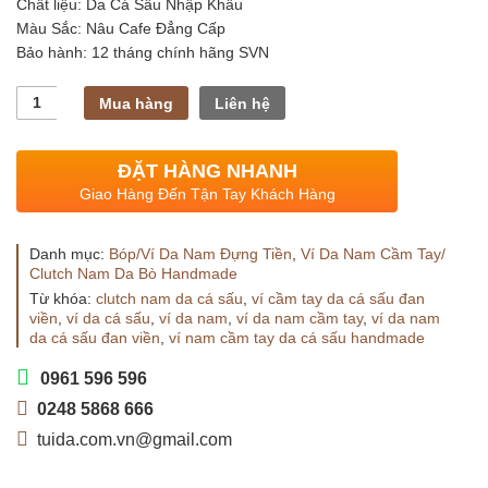
Chất liệu: Da Cá Sấu Nhập Khẩu
Màu Sắc: Nâu Cafe Đẳng Cấp
Bảo hành: 12 tháng chính hãng SVN
Số
Mua hàng
Liên hệ
lượng
ĐẶT HÀNG NHANH
Giao Hàng Đến Tận Tay Khách Hàng
Danh mục:
Bóp/Ví Da Nam Đựng Tiền
,
Ví Da Nam Cầm Tay/
Clutch Nam Da Bò Handmade
Từ khóa:
clutch nam da cá sấu
,
ví cầm tay da cá sấu đan
viền
,
ví da cá sấu
,
ví da nam
,
ví da nam cầm tay
,
ví da nam
da cá sấu đan viền
,
ví nam cầm tay da cá sấu handmade
0961 596 596
0248 5868 666
tuida.com.vn@gmail.com