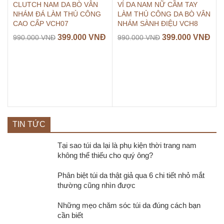
CLUTCH NAM DA BÒ VÂN
VÍ DA NAM NỮ CẦM TAY
NHÁM ĐÁ LÀM THỦ CÔNG
LÀM THỦ CÔNG DA BÒ VÂN
CAO CẤP VCH07
NHÁM SÀNH ĐIỆU VCH8
399.000
VNĐ
399.000
VNĐ
990.000
VNĐ
990.000
VNĐ
TIN TỨC
Tại sao túi da lại là phụ kiện thời trang nam
không thể thiếu cho quý ông?
Phân biệt túi da thật giả qua 6 chi tiết nhỏ mắt
thường cũng nhìn được
Những mẹo chăm sóc túi da đúng cách bạn
cần biết