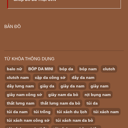
BẢN ĐỒ
TỪ KHÓA THÔNG DỤNG
balo nữ
BÓP DA MINI
bóp da
bóp nam
clutch
clutch nam
cặp da công sở
dây da nam
dây lưng nam
giày da
giày da nam
giày nam
giày nam công sở
giày nam da bò
nịt bụng nam
thắt lưng nam
thắt lưng nam da bò
túi da
túi da nam
túi trống
túi xách du lịch
túi xách nam
túi xách nam công sở
túi xách nam da bò