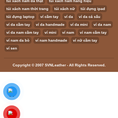
túi xách nam da thật
túi xách nam hàng hiệu
túi xách nam thời trang
túi xách nữ
túi đựng ipad
túi đựng laptop
ví cầm tay
ví da
ví da cá sấu
ví da cầm tay
ví da handmade
ví da mini
ví da nam
ví da nam cầm tay
ví mini
ví nam
ví nam cầm tay
ví nam da bò
ví nam handmade
ví nữ cầm tay
ví sen
Copyright © 2007 SVNLeather - All Rights Reserved.