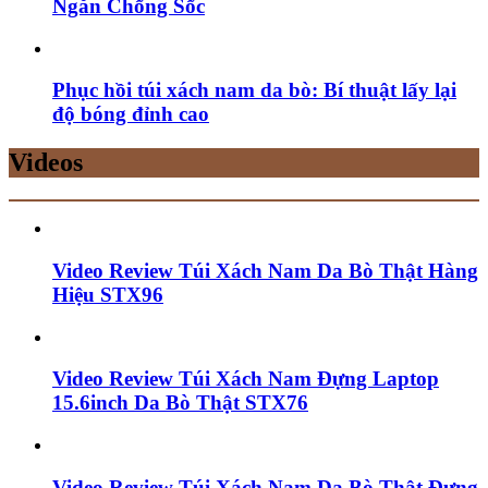
Ngăn Chống Sốc
Phục hồi túi xách nam da bò: Bí thuật lấy lại
độ bóng đỉnh cao
Videos
Video Review Túi Xách Nam Da Bò Thật Hàng
Hiệu STX96
Video Review Túi Xách Nam Đựng Laptop
15.6inch Da Bò Thật STX76
Video Review Túi Xách Nam Da Bò Thật Đựng