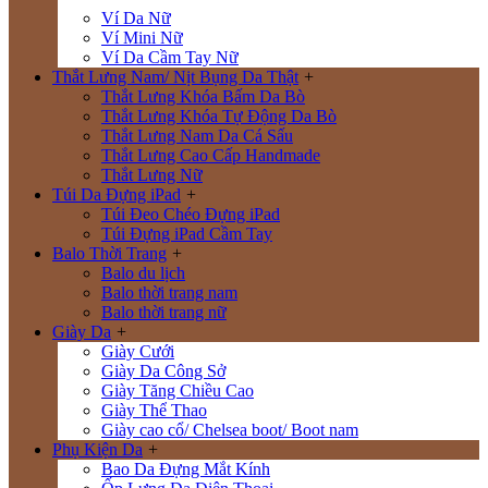
Ví Da Nữ
Ví Mini Nữ
Ví Da Cầm Tay Nữ
Thắt Lưng Nam/ Nịt Bụng Da Thật
+
Thắt Lưng Khóa Bấm Da Bò
Thắt Lưng Khóa Tự Động Da Bò
Thắt Lưng Nam Da Cá Sấu
Thắt Lưng Cao Cấp Handmade
Thắt Lưng Nữ
Túi Da Đựng iPad
+
Túi Đeo Chéo Đựng iPad
Túi Đựng iPad Cầm Tay
Balo Thời Trang
+
Balo du lịch
Balo thời trang nam
Balo thời trang nữ
Giày Da
+
Giày Cưới
Giày Da Công Sở
Giày Tăng Chiều Cao
Giày Thể Thao
Giày cao cổ/ Chelsea boot/ Boot nam
Phụ Kiện Da
+
Bao Da Đựng Mắt Kính