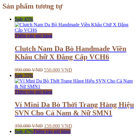
Sản phẩm tương tự
Sale 45%
Thêm vào giỏ hàng
Clutch Nam Da Bò Handmade Viền
Khâu Chữ X Đẳng Cấp VCH6
990.000
VNĐ
550.000
VNĐ
Sale 55%
Thêm vào giỏ hàng
Ví Mini Da Bò Thời Trang Hàng Hiệu
SVN Cho Cả Nam & Nữ SMN1
350.000
VNĐ
159.000
VNĐ
Sale 47%
Thêm vào giỏ hàng