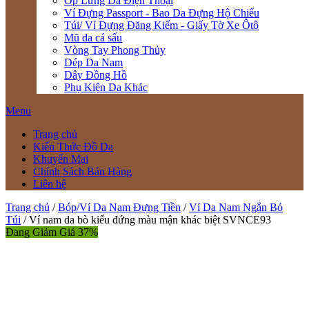
Ốp Lưng Da Điện Thoại
Ví Đựng Passport - Bao Da Đựng Hộ Chiếu
Túi/ Ví Đựng Đăng Kiểm - Giấy Tờ Xe Ôtô
Mũ da cá sấu
Vòng Tay Phong Thủy
Dép Da Nam
Dây Đồng Hồ
Phụ Kiện Da Khác
Menu
Trang chủ
Kiến Thức Đồ Da
Khuyến Mại
Chính Sách Bán Hàng
Liên hệ
Trang chủ
/
Bóp/Ví Da Nam Đựng Tiền
/
Ví Da Nam Ngắn Bỏ
Túi
/ Ví nam da bò kiểu đứng màu mận khác biệt SVNCE93
Đang Giảm Giá 37%