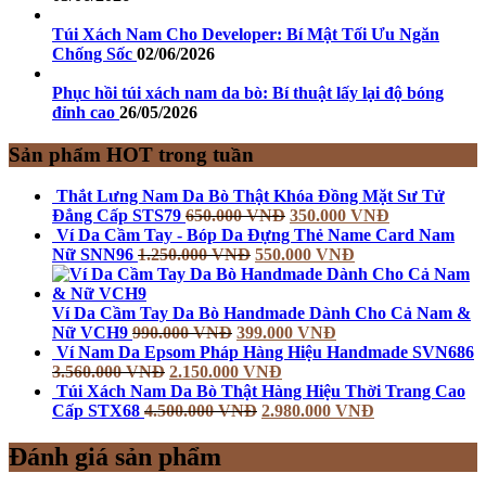
Túi Xách Nam Cho Developer: Bí Mật Tối Ưu Ngăn
Chống Sốc
02/06/2026
Phục hồi túi xách nam da bò: Bí thuật lấy lại độ bóng
đỉnh cao
26/05/2026
Sản phẩm HOT trong tuần
Thắt Lưng Nam Da Bò Thật Khóa Đồng Mặt Sư Tử
Đẳng Cấp STS79
650.000
VNĐ
350.000
VNĐ
Ví Da Cầm Tay - Bóp Da Đựng Thẻ Name Card Nam
Nữ SNN96
1.250.000
VNĐ
550.000
VNĐ
Ví Da Cầm Tay Da Bò Handmade Dành Cho Cả Nam &
Nữ VCH9
990.000
VNĐ
399.000
VNĐ
Ví Nam Da Epsom Pháp Hàng Hiệu Handmade SVN686
3.560.000
VNĐ
2.150.000
VNĐ
Túi Xách Nam Da Bò Thật Hàng Hiệu Thời Trang Cao
Cấp STX68
4.500.000
VNĐ
2.980.000
VNĐ
Đánh giá sản phẩm