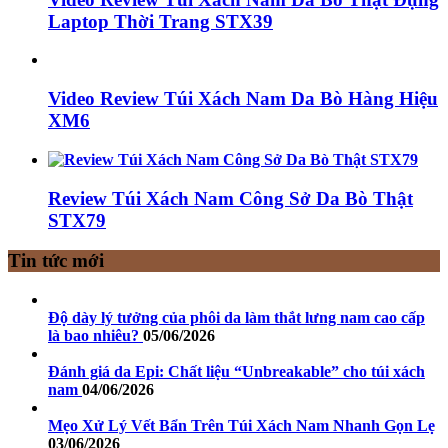
Laptop Thời Trang STX39
Video Review Túi Xách Nam Da Bò Hàng Hiệu
XM6
Review Túi Xách Nam Công Sở Da Bò Thật
STX79
Tin tức mới
Độ dày lý tưởng của phôi da làm thắt lưng nam cao cấp
là bao nhiêu?
05/06/2026
Đánh giá da Epi: Chất liệu “Unbreakable” cho túi xách
nam
04/06/2026
Mẹo Xử Lý Vết Bẩn Trên Túi Xách Nam Nhanh Gọn Lẹ
03/06/2026