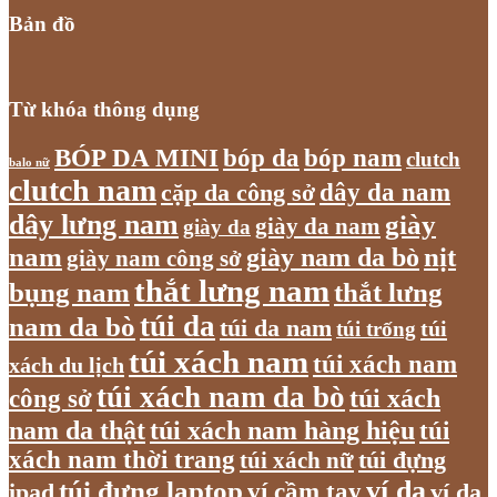
Bản đồ
Từ khóa thông dụng
bóp nam
BÓP DA MINI
bóp da
clutch
balo nữ
clutch nam
dây da nam
cặp da công sở
dây lưng nam
giày
giày da nam
giày da
nam
giày nam da bò
nịt
giày nam công sở
thắt lưng nam
bụng nam
thắt lưng
túi da
nam da bò
túi da nam
túi
túi trống
túi xách nam
túi xách nam
xách du lịch
túi xách nam da bò
túi xách
công sở
nam da thật
túi xách nam hàng hiệu
túi
xách nam thời trang
túi xách nữ
túi đựng
túi đựng laptop
ví da
ví cầm tay
ví da
ipad