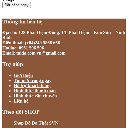
Đặt hàng ngay
Thông tin liên hệ
Địa chỉ: 128 Phát Diệm Đông, TT Phát Diệm – Kim Sơn – Ninh
Bình
Điện thoại: (+84)248 5868 666
Hotline: 0961 596 596
Email: tuida.com.vn@gmail.com
Trợ giúp
Giới thiệu
Tin mới trong ngày
Hỗ trợ khách hàng
Hình thức thanh toán
Hình thức vận chuyển
Liên hệ
Theo dõi SHOP
Shop Đồ Da Thật SVN