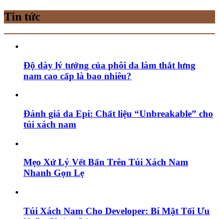
Tin tức
Độ dày lý tưởng của phôi da làm thắt lưng
nam cao cấp là bao nhiêu?
Đánh giá da Epi: Chất liệu “Unbreakable” cho
túi xách nam
Mẹo Xử Lý Vết Bẩn Trên Túi Xách Nam
Nhanh Gọn Lẹ
Túi Xách Nam Cho Developer: Bí Mật Tối Ưu