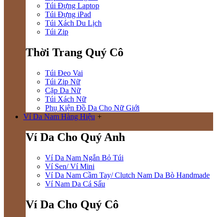
Túi Đựng Laptop
Túi Đựng iPad
Túi Xách Du Lịch
Túi Zip
Thời Trang Quý Cô
Túi Đeo Vai
Túi Zip Nữ
Cặp Da Nữ
Túi Xách Nữ
Phụ Kiện Đồ Da Cho Nữ Giới
Ví Da Nam Hàng Hiệu
+
Ví Da Cho Quý Anh
Ví Da Nam Ngắn Bỏ Túi
Ví Sen/ Ví Mini
Ví Da Nam Cầm Tay/ Clutch Nam Da Bò Handmade
Ví Nam Da Cá Sấu
Ví Da Cho Quý Cô