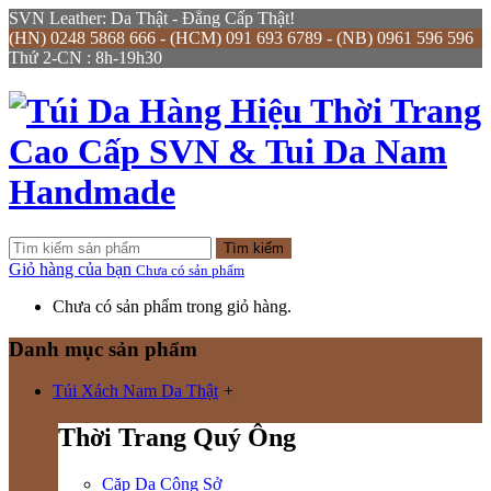
SVN Leather: Da Thật - Đẳng Cấp Thật!
(HN) 0248 5868 666 - (HCM) 091 693 6789 - (NB) 0961 596 596
Thứ 2-CN : 8h-19h30
Tìm kiếm
Giỏ hàng của bạn
Chưa có sản phẩm
Chưa có sản phẩm trong giỏ hàng.
Danh mục sản phẩm
Túi Xách Nam Da Thật
+
Thời Trang Quý Ông
Cặp Da Công Sở