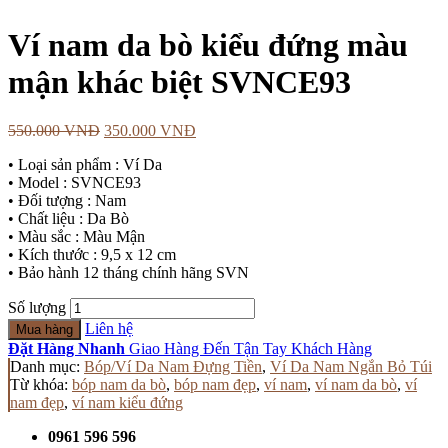
Ví nam da bò kiểu đứng màu
mận khác biệt SVNCE93
550.000
VNĐ
350.000
VNĐ
• Loại sản phẩm : Ví Da
• Model : SVNCE93
• Đối tượng : Nam
• Chất liệu : Da Bò
• Màu sắc : Màu Mận
• Kích thước : 9,5 x 12 cm
• Bảo hành 12 tháng chính hãng SVN
Số lượng
Liên hệ
Mua hàng
Đặt Hàng Nhanh
Giao Hàng Đến Tận Tay Khách Hàng
Danh mục:
Bóp/Ví Da Nam Đựng Tiền
,
Ví Da Nam Ngắn Bỏ Túi
Từ khóa:
bóp nam da bò
,
bóp nam đẹp
,
ví nam
,
ví nam da bò
,
ví
nam đẹp
,
ví nam kiểu đứng
0961 596 596