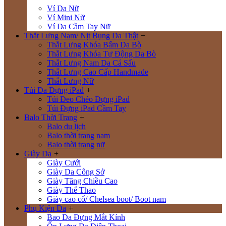
Ví Da Nữ
Ví Mini Nữ
Ví Da Cầm Tay Nữ
Thắt Lưng Nam/ Nịt Bụng Da Thật
+
Thắt Lưng Khóa Bấm Da Bò
Thắt Lưng Khóa Tự Động Da Bò
Thắt Lưng Nam Da Cá Sấu
Thắt Lưng Cao Cấp Handmade
Thắt Lưng Nữ
Túi Da Đựng iPad
+
Túi Đeo Chéo Đựng iPad
Túi Đựng iPad Cầm Tay
Balo Thời Trang
+
Balo du lịch
Balo thời trang nam
Balo thời trang nữ
Giày Da
+
Giày Cưới
Giày Da Công Sở
Giày Tăng Chiều Cao
Giày Thể Thao
Giày cao cổ/ Chelsea boot/ Boot nam
Phụ Kiện Da
+
Bao Da Đựng Mắt Kính