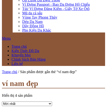
Ốp Lưng Da Điện Thoại
Ví Đựng Passport - Bao Da Đựng Hộ Chiếu
Túi/ Ví Đựng Đăng Kiểm - Giấy Tờ Xe Ôtô
Mũ da cá sấu
Vòng Tay Phong Thủy
Dép Da Nam
Dây Đồng Hồ
Phụ Kiện Da Khác
Menu
Trang chủ
Kiến Thức Đồ Da
Khuyến Mại
Chính Sách Bán Hàng
Liên hệ
Trang chủ
/ Sản phẩm được gắn thẻ “ví nam đẹp”
ví nam đẹp
Hiển thị 4 sản phẩm