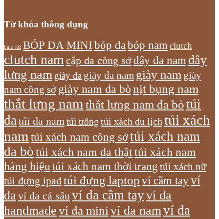
Từ khóa thông dụng
bóp nam
BÓP DA MINI
bóp da
clutch
balo nữ
clutch nam
dây
dây da nam
cặp da công sở
lưng nam
giày nam
giày
giày da nam
giày da
giày nam da bò
nịt bụng nam
nam công sở
thắt lưng nam
túi
thắt lưng nam da bò
túi xách
da
túi da nam
túi xách du lịch
túi trống
nam
túi xách nam
túi xách nam công sở
da bò
túi xách nam da thật
túi xách nam
hàng hiệu
túi xách nam thời trang
túi xách nữ
túi đựng laptop
ví
ví cầm tay
túi đựng ipad
ví da cầm tay
da
ví da
ví da cá sấu
ví da
handmade
ví da nam
ví da mini