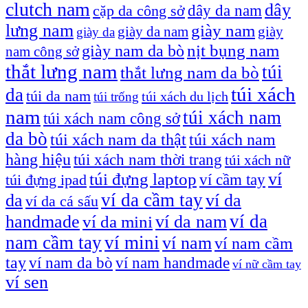
clutch nam
dây
dây da nam
cặp da công sở
lưng nam
giày nam
giày
giày da nam
giày da
giày nam da bò
nịt bụng nam
nam công sở
thắt lưng nam
túi
thắt lưng nam da bò
túi xách
da
túi da nam
túi xách du lịch
túi trống
nam
túi xách nam
túi xách nam công sở
da bò
túi xách nam da thật
túi xách nam
hàng hiệu
túi xách nam thời trang
túi xách nữ
túi đựng laptop
ví
ví cầm tay
túi đựng ipad
ví da cầm tay
da
ví da
ví da cá sấu
ví da
handmade
ví da nam
ví da mini
nam cầm tay
ví mini
ví nam
ví nam cầm
tay
ví nam da bò
ví nam handmade
ví nữ cầm tay
ví sen