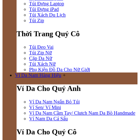
Túi Đựng Laptop
Túi Đựng iPad
Túi Xách Du Lịch
Túi Zip
Thời Trang Quý Cô
Túi Đeo Vai
Túi Zip Nữ
Cặp Da Nữ
Túi Xách Nữ
Phụ Kiện Đồ Da Cho Nữ Giới
Ví Da Nam Hàng Hiệu
+
Ví Da Cho Quý Anh
Ví Da Nam Ngắn Bỏ Túi
Ví Sen/ Ví Mini
Ví Da Nam Cầm Tay/ Clutch Nam Da Bò Handmade
Ví Nam Da Cá Sấu
Ví Da Cho Quý Cô