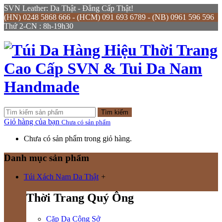
SVN Leather: Da Thật - Đẳng Cấp Thật!
(HN) 0248 5868 666 - (HCM) 091 693 6789 - (NB) 0961 596 596
Thứ 2-CN : 8h-19h30
Tìm kiếm
Giỏ hàng của bạn
Chưa có sản phẩm
Chưa có sản phẩm trong giỏ hàng.
Danh mục sản phẩm
Túi Xách Nam Da Thật
+
Thời Trang Quý Ông
Cặp Da Công Sở