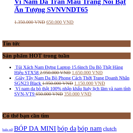
Ví Nam Da Trăn Màu Trắng Nổi Bật
Ấn Tượng SVNVNDT65
1.350.000
VNĐ
650.000
VNĐ
Tin tức
Sản phẩm HOT trong tuần
Túi Xách Nam Đựng Laptop 15.6inch Da Bò Thật Hàng
Hiệu STX58
2.950.000
VNĐ
1.650.000
VNĐ
Giày Tây Nam Da Bò Phong Cách Thời Trang Doanh Nhân
SGN23 Black
1.950.000
VNĐ
1.150.000
VNĐ
Ví nam da bò thật 100% nhập khẩu Italy lịch lãm và nam tính
SVN-VT9
650.000
VNĐ
350.000
VNĐ
Có thể bạn cần tìm
bóp nam
BÓP DA MINI
bóp da
clutch
balo nữ