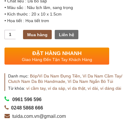
• Chất liệu : Da bò sáp
• Màu sắc : Nâu lịch lãm, sang trọng
• Kích thước : 20 x 10 x 1.5cm
• Họa tiết : Họa tiết trơn
Số
Mua hàng
Liên hệ
lượng
ĐẶT HÀNG NHANH
Giao Hàng Đến Tận Tay Khách Hàng
Danh mục:
Bóp/Ví Da Nam Đựng Tiền
,
Ví Da Nam Cầm Tay/
Clutch Nam Da Bò Handmade
,
Ví Da Nam Ngắn Bỏ Túi
Từ khóa:
ví cầm tay
,
ví da sáp
,
ví da thật
,
ví dài
,
ví dáng dài
0961 596 596
0248 5868 666
tuida.com.vn@gmail.com