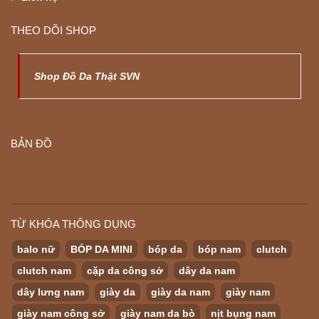
THEO DÕI SHOP
Shop Đồ Da Thật SVN
BẢN ĐỒ
TỪ KHÓA THÔNG DỤNG
balo nữ
BÓP DA MINI
bóp da
bóp nam
clutch
clutch nam
cặp da công sở
dây da nam
dây lưng nam
giày da
giày da nam
giày nam
giày nam công sở
giày nam da bò
nịt bụng nam