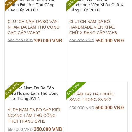
Sale 60%
Sale 45%
CLUTCH NAM DA BÒ VÂN
CLUTCH NAM DA BÒ
NHÁM ĐÁ LÀM THỦ CÔNG
HANDMADE VIỀN KHÂU
CAO CẤP VCH07
CHỮ X ĐẲNG CẤP VCH6
399.000
VNĐ
550.000
VNĐ
990.000
VNĐ
990.000
VNĐ
Sale 47%
Sale 38%
VÍ CẦM TAY DA THUỘC
SANG TRỌNG SVN02
590.000
VNĐ
950.000
VNĐ
VÍ DA NAM DA BÒ SÁP KIỂU
NGANG LÀM THỦ CÔNG
THỜI TRANG SVH1
350.000
VNĐ
650.000
VNĐ