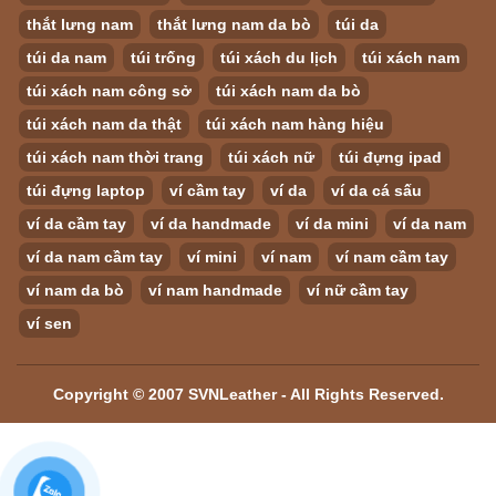
thắt lưng nam
thắt lưng nam da bò
túi da
túi da nam
túi trống
túi xách du lịch
túi xách nam
túi xách nam công sở
túi xách nam da bò
túi xách nam da thật
túi xách nam hàng hiệu
túi xách nam thời trang
túi xách nữ
túi đựng ipad
túi đựng laptop
ví cầm tay
ví da
ví da cá sấu
ví da cầm tay
ví da handmade
ví da mini
ví da nam
ví da nam cầm tay
ví mini
ví nam
ví nam cầm tay
ví nam da bò
ví nam handmade
ví nữ cầm tay
ví sen
Copyright © 2007 SVNLeather - All Rights Reserved.