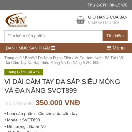
Thứ 2-CN : 8h-19h30
GIỎ HÀNG CỦA BẠN
Chưa có sản phẩm
Tìm kiếm
Menu
DANH MỤC SẢN PHẨM
Trang chủ
/
Bóp/Ví Da Nam Đựng Tiền
/
Ví Da Nam Ngắn Bỏ Túi
/ Ví
Dài Cầm Tay Da Sáp Siêu Mỏng Và Đa Năng SVCT899
Đang Giảm Giá 47%
VÍ DÀI CẦM TAY DA SÁP SIÊU MỎNG
VÀ ĐA NĂNG SVCT899
350.000
VNĐ
650.000
VNĐ
• Loại sản phẩm : Clutch/ ví da cầm tay
• Model : SVCT899
• Đối tượng : Nam/ Nữ