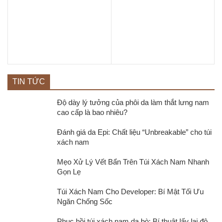
TIN TỨC
Độ dày lý tưởng của phôi da làm thắt lưng nam
cao cấp là bao nhiêu?
Đánh giá da Epi: Chất liệu “Unbreakable” cho túi
xách nam
Mẹo Xử Lý Vết Bẩn Trên Túi Xách Nam Nhanh
Gọn Lẹ
Túi Xách Nam Cho Developer: Bí Mật Tối Ưu
Ngăn Chống Sốc
Phục hồi túi xách nam da bò: Bí thuật lấy lại độ