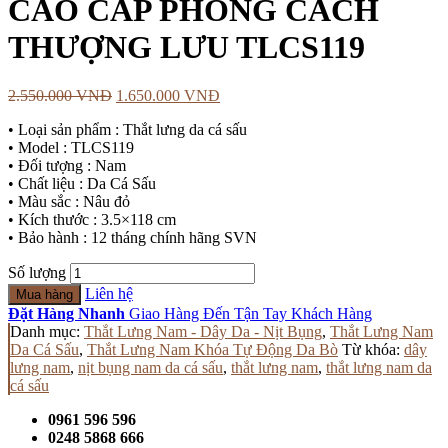
CAO CẤP PHONG CÁCH
THƯỢNG LƯU TLCS119
2.550.000
VNĐ
1.650.000
VNĐ
• Loại sản phẩm : Thắt lưng da cá sấu
• Model : TLCS119
• Đối tượng : Nam
• Chất liệu : Da Cá Sấu
• Màu sắc : Nâu đỏ
• Kích thước : 3.5×118 cm
• Bảo hành : 12 tháng chính hãng SVN
Số lượng
Liên hệ
Mua hàng
Đặt Hàng Nhanh
Giao Hàng Đến Tận Tay Khách Hàng
Danh mục:
Thắt Lưng Nam - Dây Da - Nịt Bụng
,
Thắt Lưng Nam
Da Cá Sấu
,
Thắt Lưng Nam Khóa Tự Động Da Bò
Từ khóa:
dây
lưng nam
,
nịt bụng nam da cá sấu
,
thắt lưng nam
,
thắt lưng nam da
cá sấu
0961 596 596
0248 5868 666