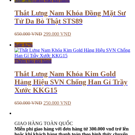
Sale 54%
Thêm vào giỏ hàng
Thắt Lưng Nam Khóa Đồng Mặt Sư
Tử Da Bò Thật STS89
650.000
VNĐ
299.000
VNĐ
Sale 62%
Thêm vào giỏ hàng
Thắt Lưng Nam Khóa Kim Gold
Hàng Hiệu SVN Chống Han Gỉ Trầy
Xước KKG15
650.000
VNĐ
250.000
VNĐ
GIAO HÀNG TOÀN QUỐC
Miễn phí giao hàng với đơn hàng từ 300.000 vnđ trở lên
hoặc khi khách hàng thanh toán theo hình thức chuyển