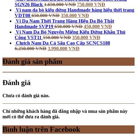
SGN26 Black
1.650.000
VNĐ
750.000
VNĐ
Ví nam da bò kiểu đứng Handmade hàng hiệu thời trang
VDT08
650.000
VNĐ
350.000
VNĐ
Ví Da Nam Thời Trang Hàng Hiệu Da Bò Thật
Handmade SVP19
650.000
VNĐ
450.000
VNĐ
Ví Nam Da Bò Nguyên Miếng Kiểu Đứng Khâu Thủ
Công VST11
550.000
VNĐ
350.000
VNĐ
Clutch Nam Da Cá Sấu Cao Cấp SCNCS188
6.250.000
VNĐ
3.990.000
VNĐ
Đánh giá sản phẩm
Đánh giá
Chưa có đánh giá nào.
Chỉ những khách hàng đã đăng nhập và mua sản phẩm này
mới có thể đưa ra đánh giá.
Bình luận trên Facebook