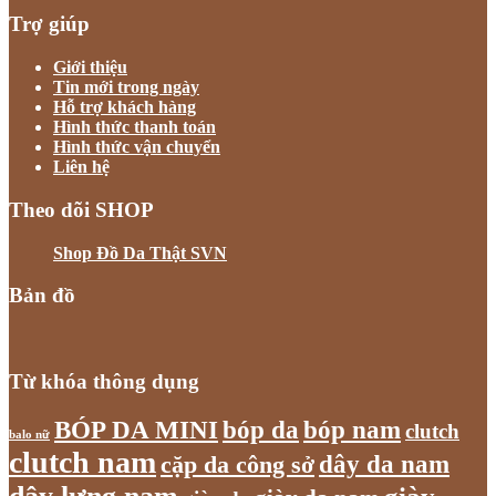
Trợ giúp
Giới thiệu
Tin mới trong ngày
Hỗ trợ khách hàng
Hình thức thanh toán
Hình thức vận chuyển
Liên hệ
Theo dõi SHOP
Shop Đồ Da Thật SVN
Bản đồ
Từ khóa thông dụng
bóp nam
BÓP DA MINI
bóp da
clutch
balo nữ
clutch nam
dây da nam
cặp da công sở