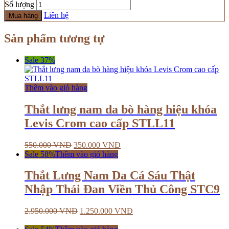
Số lượng
Liên hệ
Mua hàng
Sản phẩm tương tự
Sale 37%
Thêm vào giỏ hàng
Thắt lưng nam da bò hàng hiệu khóa
Levis Crom cao cấp STLL11
550.000
VNĐ
350.000
VNĐ
Sale 58%
Thêm vào giỏ hàng
Thắt Lưng Nam Da Cá Sáu Thật
Nhập Thái Đan Viền Thủ Công STC9
2.950.000
VNĐ
1.250.000
VNĐ