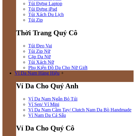
Túi Đựng Laptop
Túi Đựng iPad
Túi Xách Du Lịch
Túi Zip
Thời Trang Quý Cô
Túi Đeo Vai
Túi Zip Nữ
Cặp Da Nữ
Túi Xách Nữ
Phụ Kiện Đồ Da Cho Nữ Giới
Ví Da Nam Hàng Hiệu
+
Ví Da Cho Quý Anh
Ví Da Nam Ngắn Bỏ Túi
Ví Sen/ Ví Mini
Ví Da Nam Cầm Tay/ Clutch Nam Da Bò Handmade
Ví Nam Da Cá Sấu
Ví Da Cho Quý Cô