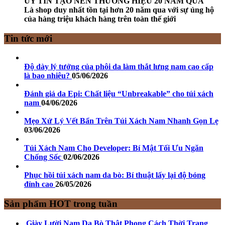
UY TÍN TẠO NÊN THƯƠNG HIỆU 20 NĂM QUA
Là shop duy nhất tồn tại hơn 20 năm qua với sự ủng hộ
của hàng triệu khách hàng trên toàn thế giới
Tin tức mới
Độ dày lý tưởng của phôi da làm thắt lưng nam cao cấp
là bao nhiêu?
05/06/2026
Đánh giá da Epi: Chất liệu “Unbreakable” cho túi xách
nam
04/06/2026
Mẹo Xử Lý Vết Bẩn Trên Túi Xách Nam Nhanh Gọn Lẹ
03/06/2026
Túi Xách Nam Cho Developer: Bí Mật Tối Ưu Ngăn
Chống Sốc
02/06/2026
Phục hồi túi xách nam da bò: Bí thuật lấy lại độ bóng
đỉnh cao
26/05/2026
Sản phẩm HOT trong tuần
Giày Lười Nam Da Bò Thật Phong Cách Thời Trang