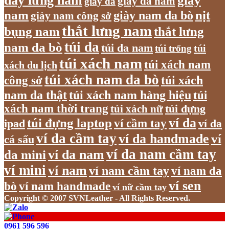
dây lưng nam
giày
giày da nam
giày da
nam
giày nam da bò
nịt
giày nam công sở
thắt lưng nam
bụng nam
thắt lưng
túi da
nam da bò
túi da nam
túi
túi trống
túi xách nam
túi xách nam
xách du lịch
túi xách nam da bò
túi xách
công sở
nam da thật
túi xách nam hàng hiệu
túi
xách nam thời trang
túi xách nữ
túi đựng
túi đựng laptop
ví da
ví cầm tay
ví da
ipad
ví da cầm tay
ví da handmade
ví
cá sấu
ví da nam cầm tay
ví da nam
da mini
ví mini
ví nam
ví nam cầm tay
ví nam da
ví sen
bò
ví nam handmade
ví nữ cầm tay
Copyright © 2007 SVNLeather - All Rights Reserved.
0961 596 596