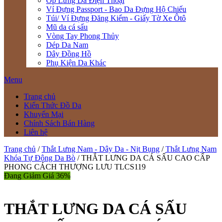
Ốp Lưng Da Điện Thoại
Ví Đựng Passport - Bao Da Đựng Hộ Chiếu
Túi/ Ví Đựng Đăng Kiểm - Giấy Tờ Xe Ôtô
Mũ da cá sấu
Vòng Tay Phong Thủy
Dép Da Nam
Dây Đồng Hồ
Phụ Kiện Da Khác
Menu
Trang chủ
Kiến Thức Đồ Da
Khuyến Mại
Chính Sách Bán Hàng
Liên hệ
Trang chủ
/
Thắt Lưng Nam - Dây Da - Nịt Bụng
/
Thắt Lưng Nam
Khóa Tự Động Da Bò
/ THẮT LƯNG DA CÁ SẤU CAO CẤP
PHONG CÁCH THƯỢNG LƯU TLCS119
Đang Giảm Giá 36%
THẮT LƯNG DA CÁ SẤU