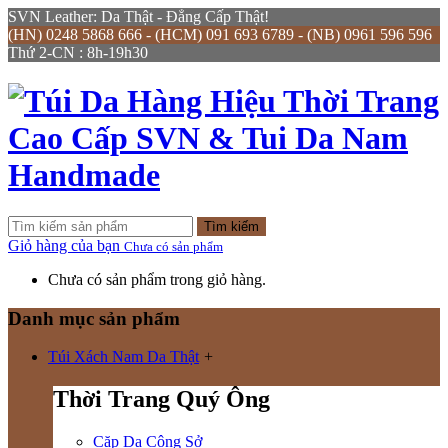
SVN Leather: Da Thật - Đẳng Cấp Thật!
(HN) 0248 5868 666 - (HCM) 091 693 6789 - (NB) 0961 596 596
Thứ 2-CN : 8h-19h30
Tìm kiếm
Giỏ hàng của bạn
Chưa có sản phẩm
Chưa có sản phẩm trong giỏ hàng.
Danh mục sản phẩm
Túi Xách Nam Da Thật
+
Thời Trang Quý Ông
Cặp Da Công Sở