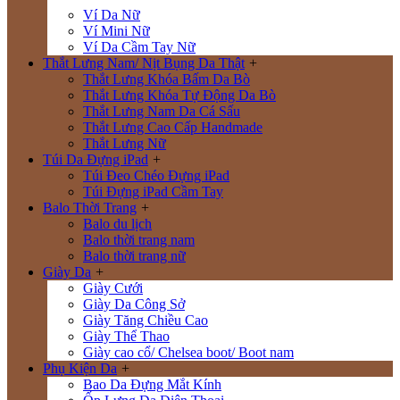
Ví Da Nữ
Ví Mini Nữ
Ví Da Cầm Tay Nữ
Thắt Lưng Nam/ Nịt Bụng Da Thật
+
Thắt Lưng Khóa Bấm Da Bò
Thắt Lưng Khóa Tự Động Da Bò
Thắt Lưng Nam Da Cá Sấu
Thắt Lưng Cao Cấp Handmade
Thắt Lưng Nữ
Túi Da Đựng iPad
+
Túi Đeo Chéo Đựng iPad
Túi Đựng iPad Cầm Tay
Balo Thời Trang
+
Balo du lịch
Balo thời trang nam
Balo thời trang nữ
Giày Da
+
Giày Cưới
Giày Da Công Sở
Giày Tăng Chiều Cao
Giày Thể Thao
Giày cao cổ/ Chelsea boot/ Boot nam
Phụ Kiện Da
+
Bao Da Đựng Mắt Kính