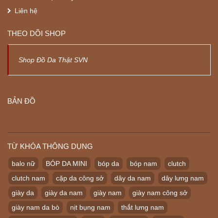
Liên hệ
THEO DÕI SHOP
Shop Đồ Da Thật SVN
BẢN ĐỒ
TỪ KHÓA THÔNG DỤNG
balo nữ
BÓP DA MINI
bóp da
bóp nam
clutch
clutch nam
cặp da công sở
dây da nam
dây lưng nam
giày da
giày da nam
giày nam
giày nam công sở
giày nam da bò
nịt bụng nam
thắt lưng nam