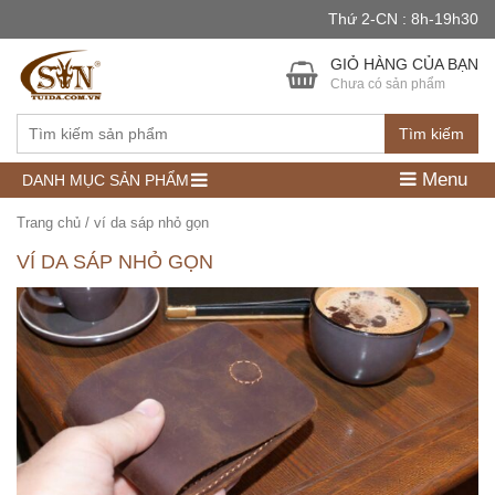
Thứ 2-CN : 8h-19h30
GIỎ HÀNG CỦA BẠN
Chưa có sản phẩm
Tìm kiếm
Menu
DANH MỤC SẢN PHẨM
Trang chủ
/
ví da sáp nhỏ gọn
VÍ DA SÁP NHỎ GỌN