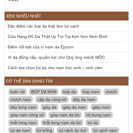
XEM NHIỀU NHẤT
Đặc điểm các loại da thật làm túi xách
Cửa Hàng Đồ Da Thật Uy Tín Tại Kim Sơn Ninh Bình
Điểm nổi bật của ví nam da Epsom
Ví da đẳng cấp, quyền lực cho Quý ông mệnh MỘC
Cách lựa chọn túi da cho nam học sinh – sinh viên
CÓ THỂ BẠN ĐANG TÌM
balo nữ
BÓP DA MINI
bóp da
bóp nam
clutch
clutch nam
cặp da công sở
dây da nam
dây lưng nam
giày da
giày da nam
giày nam
giày nam công sở
giày nam da bò
nịt bụng nam
thắt lưng nam
thắt lưng nam da bò
túi da
túi da nam
túi trống
túi xách du lịch
túi xách nam