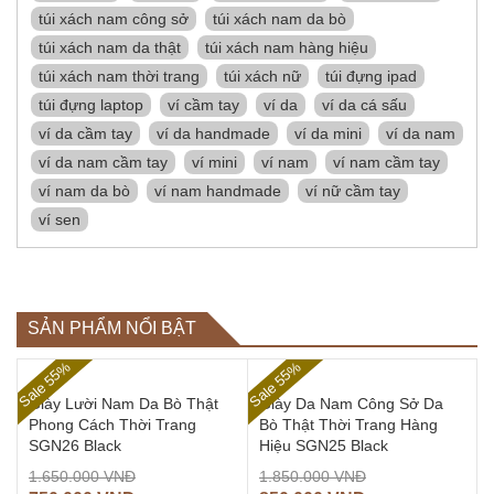
túi xách nam công sở
túi xách nam da bò
túi xách nam da thật
túi xách nam hàng hiệu
túi xách nam thời trang
túi xách nữ
túi đựng ipad
túi đựng laptop
ví cầm tay
ví da
ví da cá sấu
ví da cầm tay
ví da handmade
ví da mini
ví da nam
ví da nam cầm tay
ví mini
ví nam
ví nam cầm tay
ví nam da bò
ví nam handmade
ví nữ cầm tay
ví sen
SẢN PHẨM NỔI BẬT
Sale 55%
Sale 55%
Giày Lười Nam Da Bò Thật
Giày Da Nam Công Sở Da
Phong Cách Thời Trang
Bò Thật Thời Trang Hàng
SGN26 Black
Hiệu SGN25 Black
1.650.000
VNĐ
1.850.000
VNĐ