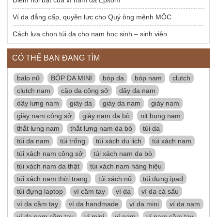
Điểm nổi bật của ví nam da Epsom
Ví da đẳng cấp, quyền lực cho Quý ông mệnh MỘC
Cách lựa chọn túi da cho nam học sinh – sinh viên
CÓ THỂ BẠN ĐANG TÌM
balo nữ
BÓP DA MINI
bóp da
bóp nam
clutch
clutch nam
cặp da công sở
dây da nam
dây lưng nam
giày da
giày da nam
giày nam
giày nam công sở
giày nam da bò
nịt bụng nam
thắt lưng nam
thắt lưng nam da bò
túi da
túi da nam
túi trống
túi xách du lịch
túi xách nam
túi xách nam công sở
túi xách nam da bò
túi xách nam da thật
túi xách nam hàng hiệu
túi xách nam thời trang
túi xách nữ
túi đựng ipad
túi đựng laptop
ví cầm tay
ví da
ví da cá sấu
ví da cầm tay
ví da handmade
ví da mini
ví da nam
ví da nam cầm tay
ví mini
ví nam
ví nam cầm tay