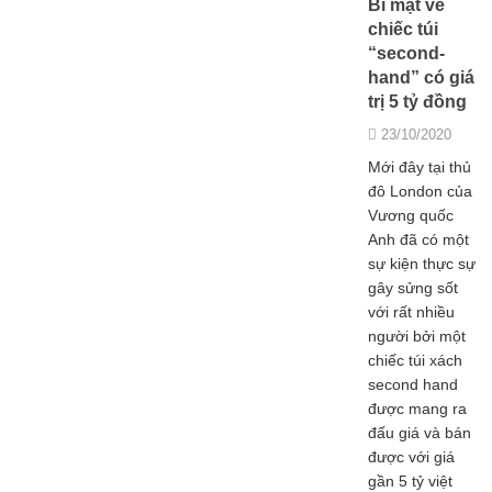
Bí mật về
chiếc túi
“second-
hand” có giá
trị 5 tỷ đồng
23/10/2020
Mới đây tại thủ
đô London của
Vương quốc
Anh đã có một
sự kiện thực sự
gây sửng sốt
với rất nhiều
người bởi một
chiếc túi xách
second hand
được mang ra
đấu giá và bán
được với giá
gần 5 tỷ việt