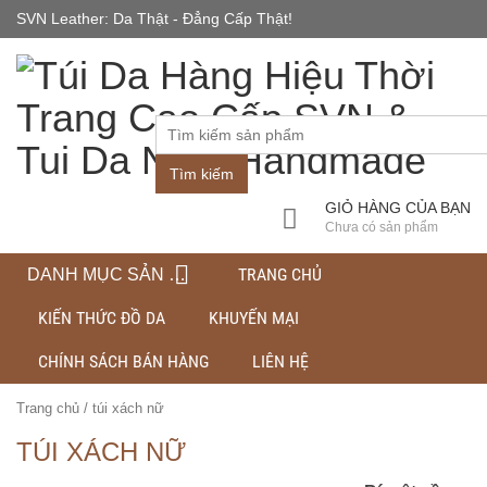
SVN Leather: Da Thật - Đẳng Cấp Thật!
(HN) 0248 5868 666
- (HCM) 091 693
Thứ 2-CN : 8h-19h30
6789 - (NB) 0961
596 596
Tìm kiếm
GIỎ HÀNG CỦA BẠN
Chưa có sản phẩm
TRANG CHỦ
DANH MỤC SẢN PHẨM
KIẾN THỨC ĐỒ DA
KHUYẾN MẠI
CHÍNH SÁCH BÁN HÀNG
LIÊN HỆ
Trang chủ
/
túi xách nữ
TÚI XÁCH NỮ