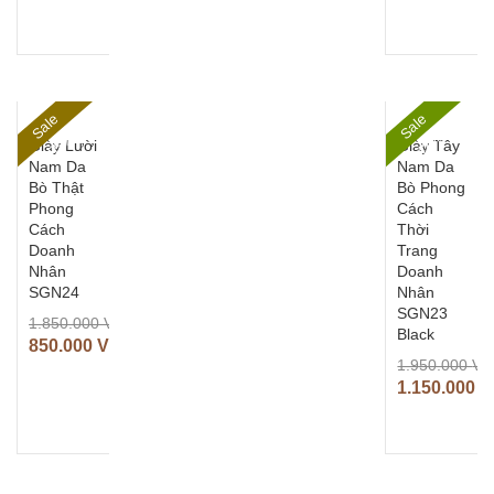
S
al
e
5
5
S
al
e
4
2
%
%
Giày Lười
Giày Tây
Nam Da
Nam Da
Bò Thật
Bò Phong
Phong
Cách
Cách
Thời
Doanh
Trang
Nhân
Doanh
SGN24
Nhân
SGN23
1.850.000
VNĐ
Black
850.000
VNĐ
1.950.000
VN
1.150.000
V