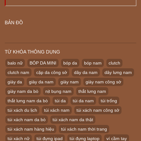
BẢN ĐỒ
TỪ KHÓA THÔNG DỤNG
balo nữ
BÓP DA MINI
bóp da
bóp nam
clutch
clutch nam
cặp da công sở
dây da nam
dây lưng nam
giày da
giày da nam
giày nam
giày nam công sở
giày nam da bò
nịt bụng nam
thắt lưng nam
thắt lưng nam da bò
túi da
túi da nam
túi trống
túi xách du lịch
túi xách nam
túi xách nam công sở
túi xách nam da bò
túi xách nam da thật
túi xách nam hàng hiệu
túi xách nam thời trang
túi xách nữ
túi đựng ipad
túi đựng laptop
ví cầm tay