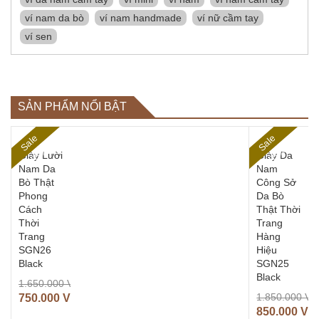
ví nam da bò
ví nam handmade
ví nữ cầm tay
ví sen
SẢN PHẨM NỔI BẬT
S
al
e
5
5
S
al
e
5
5
%
%
Giày Lười
Giày Da
Nam Da
Nam
Bò Thật
Công Sở
Phong
Da Bò
Cách
Thật Thời
Thời
Trang
Trang
Hàng
SGN26
Hiệu
Black
SGN25
Black
1.650.000
VNĐ
1.850.000
VN
750.000
VNĐ
850.000
VN