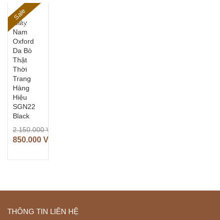
S
al
e
6
1
%
Giày
Nam
Oxford
Da Bò
Thật
Thời
Trang
Hàng
Hiệu
SGN22
Black
2.150.000
VNĐ
850.000
VNĐ
THÔNG TIN LIÊN HỆ