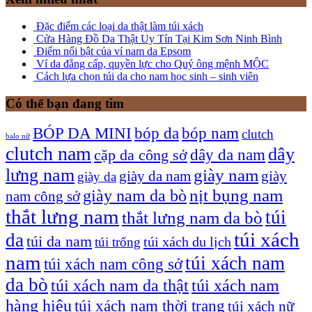
Đặc điểm các loại da thật làm túi xách
Cửa Hàng Đồ Da Thật Uy Tín Tại Kim Sơn Ninh Bình
Điểm nổi bật của ví nam da Epsom
Ví da đẳng cấp, quyền lực cho Quý ông mệnh MỘC
Cách lựa chọn túi da cho nam học sinh – sinh viên
Có thể bạn đang tìm
bóp nam
BÓP DA MINI
bóp da
clutch
balo nữ
clutch nam
dây
dây da nam
cặp da công sở
lưng nam
giày nam
giày
giày da nam
giày da
giày nam da bò
nịt bụng nam
nam công sở
thắt lưng nam
túi
thắt lưng nam da bò
túi xách
da
túi da nam
túi xách du lịch
túi trống
nam
túi xách nam
túi xách nam công sở
da bò
túi xách nam da thật
túi xách nam
hàng hiệu
túi xách nam thời trang
túi xách nữ