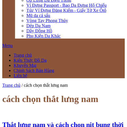
Ốp Lưng Da Điện Thoại
Ví Đựng Passport - Bao Da Đựng Hộ Chiếu
Túi/ Ví Đựng Đăng Kiểm - Giấy Tờ Xe Ôtô
Mũ da cá sấu
Vòng Tay Phong Thủy
Dép Da Nam
Dây Đồng Hồ
Phụ Kiện Da Khác
Menu
Trang chủ
Kiến Thức Đồ Da
Khuyến Mại
Chính Sách Bán Hàng
Liên hệ
Trang chủ
/
cách chọn thắt lưng nam
cách chọn thắt lưng nam
Thắt lưng nam và cách chọn nịt bụng thời