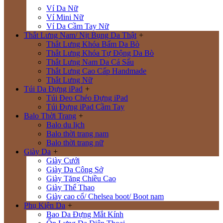
Ví Da Nữ
Ví Mini Nữ
Ví Da Cầm Tay Nữ
Thắt Lưng Nam/ Nịt Bụng Da Thật
+
Thắt Lưng Khóa Bấm Da Bò
Thắt Lưng Khóa Tự Động Da Bò
Thắt Lưng Nam Da Cá Sấu
Thắt Lưng Cao Cấp Handmade
Thắt Lưng Nữ
Túi Da Đựng iPad
+
Túi Đeo Chéo Đựng iPad
Túi Đựng iPad Cầm Tay
Balo Thời Trang
+
Balo du lịch
Balo thời trang nam
Balo thời trang nữ
Giày Da
+
Giày Cưới
Giày Da Công Sở
Giày Tăng Chiều Cao
Giày Thể Thao
Giày cao cổ/ Chelsea boot/ Boot nam
Phụ Kiện Da
+
Bao Da Đựng Mắt Kính