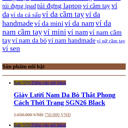
túi đựng laptop
ví
ví cầm tay
túi đựng ipad
ví da cầm tay
da
ví da
ví da cá sấu
ví da
handmade
ví da nam
ví da mini
nam cầm tay
ví mini
ví nam
ví nam cầm
tay
ví nam da bò
ví nam handmade
ví nữ cầm tay
ví sen
Sản phẩm nổi bật
Sale 55%
Thêm vào giỏ hàng
Giày Lười Nam Da Bò Thật Phong
Cách Thời Trang SGN26 Black
1.650.000
VNĐ
750.000
VNĐ
Sale 55%
Thêm vào giỏ hàng