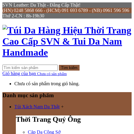
SVN Leather: Da Thật - Đẳng Cấp Thật!
(HN) 0248 5868 666 - (HCM) 091 693 6789 - (NB) 0961 596 596
Thứ 2-CN : 8h-19h30
Tìm kiếm
Giỏ hàng của bạn
Chưa có sản phẩm
Chưa có sản phẩm trong giỏ hàng.
Danh mục sản phẩm
Túi Xách Nam Da Thật
+
Thời Trang Quý Ông
Cặp Da Công Sở