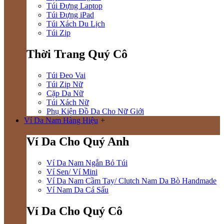
Túi Đựng Laptop
Túi Đựng iPad
Túi Xách Du Lịch
Túi Zip
Thời Trang Quý Cô
Túi Đeo Vai
Túi Zip Nữ
Cặp Da Nữ
Túi Xách Nữ
Phụ Kiện Đồ Da Cho Nữ Giới
Ví Da Nam Hàng Hiệu
+
Ví Da Cho Quý Anh
Ví Da Nam Ngắn Bỏ Túi
Ví Sen/ Ví Mini
Ví Da Nam Cầm Tay/ Clutch Nam Da Bò Handmade
Ví Nam Da Cá Sấu
Ví Da Cho Quý Cô