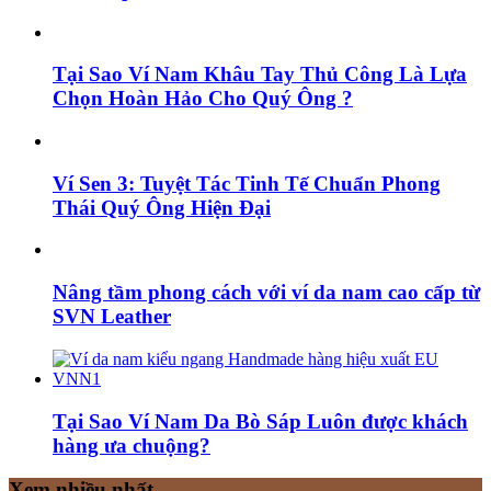
Tại Sao Ví Nam Khâu Tay Thủ Công Là Lựa
Chọn Hoàn Hảo Cho Quý Ông ?
Ví Sen 3: Tuyệt Tác Tinh Tế Chuẩn Phong
Thái Quý Ông Hiện Đại
Nâng tầm phong cách với ví da nam cao cấp từ
SVN Leather
Tại Sao Ví Nam Da Bò Sáp Luôn được khách
hàng ưa chuộng?
Xem nhiều nhất