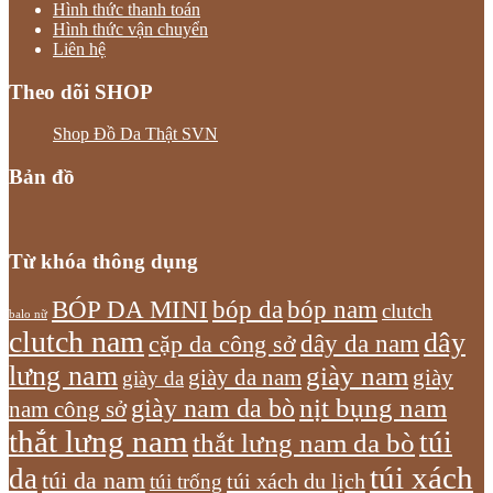
Hình thức thanh toán
Hình thức vận chuyển
Liên hệ
Theo dõi SHOP
Shop Đồ Da Thật SVN
Bản đồ
Từ khóa thông dụng
bóp nam
BÓP DA MINI
bóp da
clutch
balo nữ
clutch nam
dây
dây da nam
cặp da công sở
lưng nam
giày nam
giày
giày da nam
giày da
giày nam da bò
nịt bụng nam
nam công sở
thắt lưng nam
túi
thắt lưng nam da bò
túi xách
da
túi da nam
túi xách du lịch
túi trống