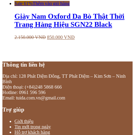
Sale 61%
Thêm vào giỏ hàng
Giày Nam Oxford Da Bò Thật Thời
Trang Hàng Hiệu SGN22 Black
2.150.000
VNĐ
850.000
VNĐ
Thông tin liên hệ
Địa chỉ: 128 Phát Diệm Đông, TT Phát Diệm – Kim Sơn – Ninh
Bình
Điện thoại: (+84)248 5868 666
Hotline: 0961 596 596
Email: tuida.com.vn@gmail.com
Trợ giúp
Giới thiệu
Tin mới trong ngày
Hỗ trợ khách hàng