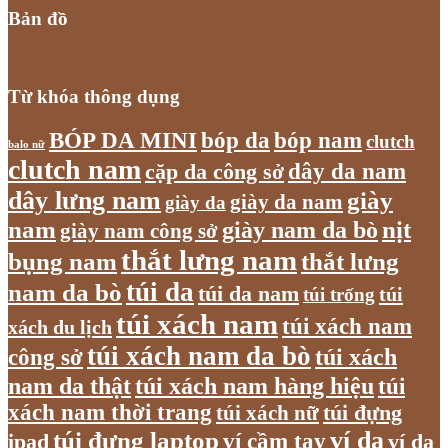
Bản đồ
Từ khóa thông dụng
bóp nam
BÓP DA MINI
bóp da
clutch
balo nữ
clutch nam
dây da nam
cặp da công sở
dây lưng nam
giày
giày da nam
giày da
nam
giày nam da bò
nịt
giày nam công sở
thắt lưng nam
bụng nam
thắt lưng
túi da
nam da bò
túi da nam
túi
túi trống
túi xách nam
túi xách nam
xách du lịch
túi xách nam da bò
túi xách
công sở
nam da thật
túi xách nam hàng hiệu
túi
xách nam thời trang
túi xách nữ
túi đựng
túi đựng laptop
ví da
ví cầm tay
ví da
ipad