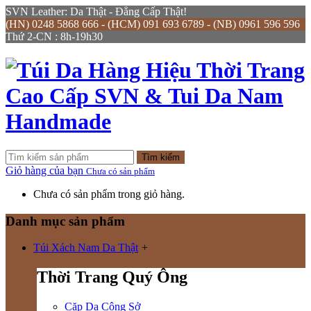
SVN Leather: Da Thật - Đẳng Cấp Thật!
(HN) 0248 5868 666 - (HCM) 091 693 6789 - (NB) 0961 596 596
Thứ 2-CN : 8h-19h30
Tìm kiếm
Giỏ hàng của bạn
Chưa có sản phẩm
Chưa có sản phẩm trong giỏ hàng.
Danh mục sản phẩm
Túi Xách Nam Da Thật
+
Thời Trang Quý Ông
Cặp Da Công Sở