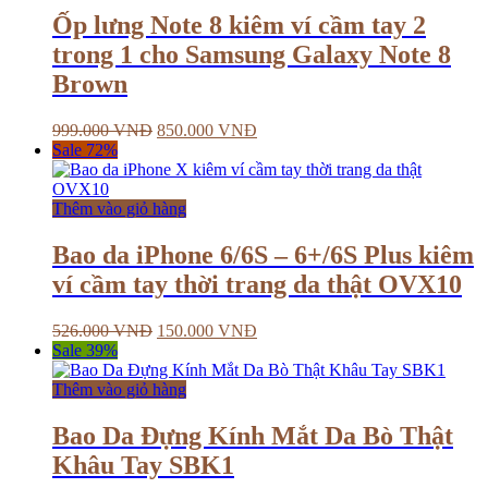
Ốp lưng Note 8 kiêm ví cầm tay 2
trong 1 cho Samsung Galaxy Note 8
Brown
999.000
VNĐ
850.000
VNĐ
Sale 72%
Thêm vào giỏ hàng
Bao da iPhone 6/6S – 6+/6S Plus kiêm
ví cầm tay thời trang da thật OVX10
526.000
VNĐ
150.000
VNĐ
Sale 39%
Thêm vào giỏ hàng
Bao Da Đựng Kính Mắt Da Bò Thật
Khâu Tay SBK1