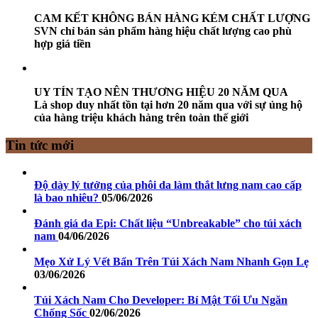
CAM KẾT KHÔNG BÁN HÀNG KÉM CHẤT LƯỢNG
SVN chỉ bán sản phẩm hàng hiệu chất lượng cao phù
hợp giá tiền
UY TÍN TẠO NÊN THƯƠNG HIỆU 20 NĂM QUA
Là shop duy nhất tồn tại hơn 20 năm qua với sự ủng hộ
của hàng triệu khách hàng trên toàn thế giới
Tin tức mới
Độ dày lý tưởng của phôi da làm thắt lưng nam cao cấp
là bao nhiêu?
05/06/2026
Đánh giá da Epi: Chất liệu “Unbreakable” cho túi xách
nam
04/06/2026
Mẹo Xử Lý Vết Bẩn Trên Túi Xách Nam Nhanh Gọn Lẹ
03/06/2026
Túi Xách Nam Cho Developer: Bí Mật Tối Ưu Ngăn
Chống Sốc
02/06/2026