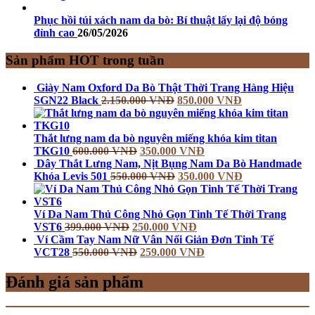
Phục hồi túi xách nam da bò: Bí thuật lấy lại độ bóng
đỉnh cao
26/05/2026
Sản phẩm HOT trong tuần
Giày Nam Oxford Da Bò Thật Thời Trang Hàng Hiệu
SGN22 Black
2.150.000
VNĐ
850.000
VNĐ
Thắt lưng nam da bò nguyên miếng khóa kim titan
TKG10
600.000
VNĐ
350.000
VNĐ
Dây Thắt Lưng Nam, Nịt Bụng Nam Da Bò Handmade
Khóa Levis 501
550.000
VNĐ
350.000
VNĐ
Ví Da Nam Thủ Công Nhỏ Gọn Tinh Tế Thời Trang
VST6
399.000
VNĐ
250.000
VNĐ
Ví Cầm Tay Nam Nữ Vân Nổi Giản Đơn Tinh Tế
VCT28
550.000
VNĐ
259.000
VNĐ
Đánh giá sản phẩm