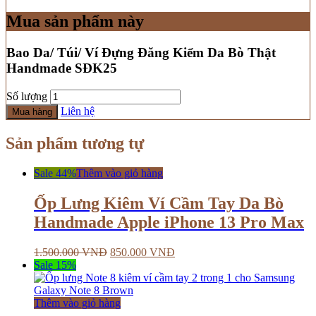
Mua sản phẩm này
Bao Da/ Túi/ Ví Đựng Đăng Kiểm Da Bò Thật
Handmade SĐK25
Số lượng
Liên hệ
Mua hàng
Sản phẩm tương tự
Sale 44%
Thêm vào giỏ hàng
Ốp Lưng Kiêm Ví Cầm Tay Da Bò
Handmade Apple iPhone 13 Pro Max
1.500.000
VNĐ
850.000
VNĐ
Sale 15%
Thêm vào giỏ hàng