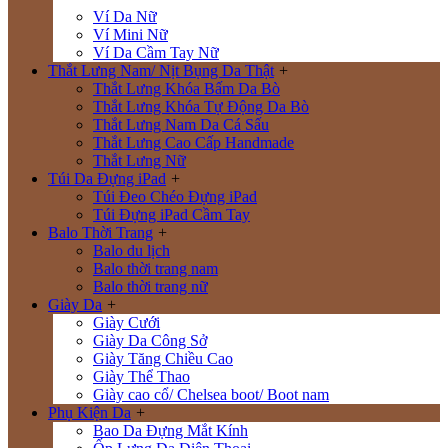
Ví Da Nữ
Ví Mini Nữ
Ví Da Cầm Tay Nữ
Thắt Lưng Nam/ Nịt Bụng Da Thật
+
Thắt Lưng Khóa Bấm Da Bò
Thắt Lưng Khóa Tự Động Da Bò
Thắt Lưng Nam Da Cá Sấu
Thắt Lưng Cao Cấp Handmade
Thắt Lưng Nữ
Túi Da Đựng iPad
+
Túi Đeo Chéo Đựng iPad
Túi Đựng iPad Cầm Tay
Balo Thời Trang
+
Balo du lịch
Balo thời trang nam
Balo thời trang nữ
Giày Da
+
Giày Cưới
Giày Da Công Sở
Giày Tăng Chiều Cao
Giày Thể Thao
Giày cao cổ/ Chelsea boot/ Boot nam
Phụ Kiện Da
+
Bao Da Đựng Mắt Kính