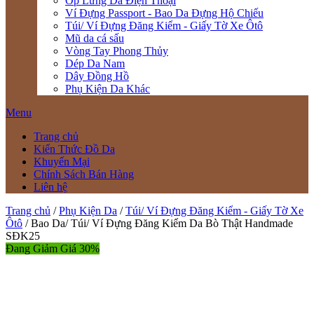
Ốp Lưng Da Điện Thoại
Ví Đựng Passport - Bao Da Đựng Hộ Chiếu
Túi/ Ví Đựng Đăng Kiểm - Giấy Tờ Xe Ôtô
Mũ da cá sấu
Vòng Tay Phong Thủy
Dép Da Nam
Dây Đồng Hồ
Phụ Kiện Da Khác
Menu
Trang chủ
Kiến Thức Đồ Da
Khuyến Mại
Chính Sách Bán Hàng
Liên hệ
Trang chủ
/
Phụ Kiện Da
/
Túi/ Ví Đựng Đăng Kiểm - Giấy Tờ Xe
Ôtô
/ Bao Da/ Túi/ Ví Đựng Đăng Kiểm Da Bò Thật Handmade
SĐK25
Đang Giảm Giá 30%