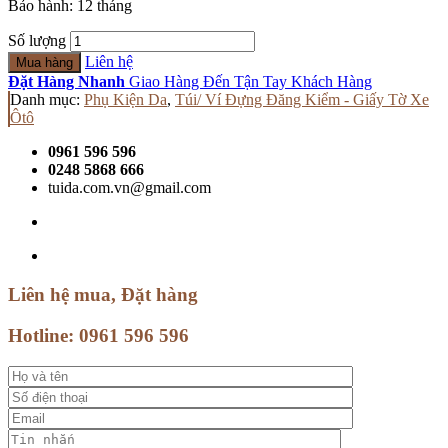
Bảo hành: 12 tháng
Số lượng
Liên hệ
Mua hàng
Đặt Hàng Nhanh
Giao Hàng Đến Tận Tay Khách Hàng
Danh mục:
Phụ Kiện Da
,
Túi/ Ví Đựng Đăng Kiểm - Giấy Tờ Xe
Ôtô
0961 596 596
0248 5868 666
tuida.com.vn@gmail.com
Liên hệ mua, Đặt hàng
Hotline:
0961 596 596