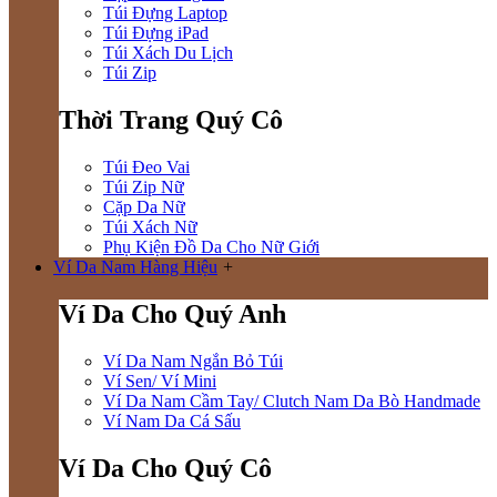
Túi Đựng Laptop
Túi Đựng iPad
Túi Xách Du Lịch
Túi Zip
Thời Trang Quý Cô
Túi Đeo Vai
Túi Zip Nữ
Cặp Da Nữ
Túi Xách Nữ
Phụ Kiện Đồ Da Cho Nữ Giới
Ví Da Nam Hàng Hiệu
+
Ví Da Cho Quý Anh
Ví Da Nam Ngắn Bỏ Túi
Ví Sen/ Ví Mini
Ví Da Nam Cầm Tay/ Clutch Nam Da Bò Handmade
Ví Nam Da Cá Sấu
Ví Da Cho Quý Cô