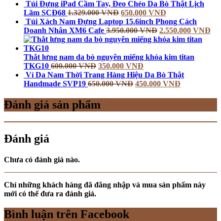
Túi Đựng iPad Cầm Tay, Đeo Chéo Da Bò Thật Lịch
Lãm SCĐ68
1.329.000
VNĐ
650.000
VNĐ
Túi Xách Nam Đựng Laptop 15.6inch Phong Cách
Doanh Nhân XM6 Cafe
3.950.000
VNĐ
2.550.000
VNĐ
Thắt lưng nam da bò nguyên miếng khóa kim titan
TKG10
600.000
VNĐ
350.000
VNĐ
Ví Da Nam Thời Trang Hàng Hiệu Da Bò Thật
Handmade SVP19
650.000
VNĐ
450.000
VNĐ
Đánh giá sản phẩm
Đánh giá
Chưa có đánh giá nào.
Chỉ những khách hàng đã đăng nhập và mua sản phẩm này
mới có thể đưa ra đánh giá.
Bình luận trên Facebook