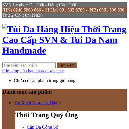
SVN Leather: Da Thật - Đẳng Cấp Thật!
(HN) 0248 5868 666 - (HCM) 091 693 6789 - (NB) 0961 596 596
Thứ 2-CN : 8h-19h30
Tìm kiếm
Giỏ hàng của bạn
Chưa có sản phẩm
Chưa có sản phẩm trong giỏ hàng.
Danh mục sản phẩm
Túi Xách Nam Da Thật
+
Thời Trang Quý Ông
Cặp Da Công Sở