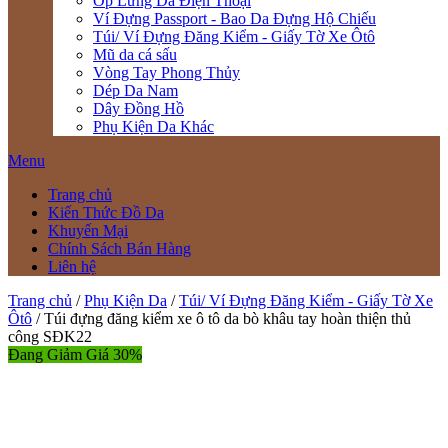
Ốp Lưng Da Điện Thoại
Ví Đựng Passport - Bao Da Đựng Hộ Chiếu
Túi/ Ví Đựng Đăng Kiểm - Giấy Tờ Xe Ôtô
Mũ da cá sấu
Vòng Tay Phong Thủy
Dép Da Nam
Dây Đồng Hồ
Phụ Kiện Da Khác
Menu
Trang chủ
Kiến Thức Đồ Da
Khuyến Mại
Chính Sách Bán Hàng
Liên hệ
Trang chủ
/
Phụ Kiện Da
/
Túi/ Ví Đựng Đăng Kiểm - Giấy Tờ Xe
Ôtô
/ Túi đựng đăng kiểm xe ô tô da bò khâu tay hoàn thiện thủ
công SĐK22
Đang Giảm Giá 30%