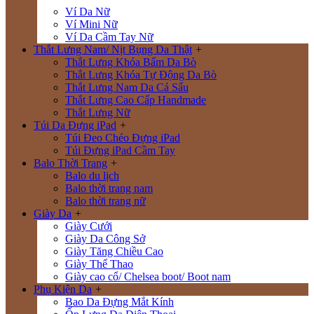
Ví Da Nữ
Ví Mini Nữ
Ví Da Cầm Tay Nữ
Thắt Lưng Nam/ Nịt Bụng Da Thật
+
Thắt Lưng Khóa Bấm Da Bò
Thắt Lưng Khóa Tự Động Da Bò
Thắt Lưng Nam Da Cá Sấu
Thắt Lưng Cao Cấp Handmade
Thắt Lưng Nữ
Túi Da Đựng iPad
+
Túi Đeo Chéo Đựng iPad
Túi Đựng iPad Cầm Tay
Balo Thời Trang
+
Balo du lịch
Balo thời trang nam
Balo thời trang nữ
Giày Da
+
Giày Cưới
Giày Da Công Sở
Giày Tăng Chiều Cao
Giày Thể Thao
Giày cao cổ/ Chelsea boot/ Boot nam
Phụ Kiện Da
+
Bao Da Đựng Mắt Kính