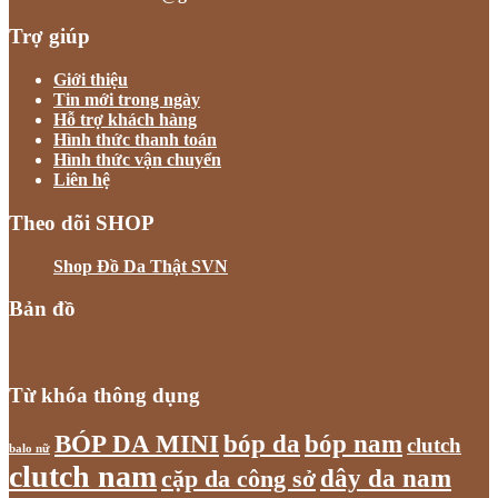
Trợ giúp
Giới thiệu
Tin mới trong ngày
Hỗ trợ khách hàng
Hình thức thanh toán
Hình thức vận chuyển
Liên hệ
Theo dõi SHOP
Shop Đồ Da Thật SVN
Bản đồ
Từ khóa thông dụng
bóp nam
BÓP DA MINI
bóp da
clutch
balo nữ
clutch nam
dây da nam
cặp da công sở