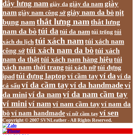
dây lưng nam
giày
giày da nam
giày da
nam
giày nam da bò
nịt
giày nam công sở
thắt lưng nam
bụng nam
thắt lưng
túi da
nam da bò
túi da nam
túi
túi trống
túi xách nam
túi xách nam
xách du lịch
túi xách nam da bò
túi xách
công sở
nam da thật
túi xách nam hàng hiệu
túi
xách nam thời trang
túi xách nữ
túi đựng
túi đựng laptop
ví da
ví cầm tay
ví da
ipad
ví da cầm tay
ví da handmade
ví
cá sấu
ví da nam cầm tay
ví da nam
da mini
ví mini
ví nam
ví nam cầm tay
ví nam da
ví sen
bò
ví nam handmade
ví nữ cầm tay
Copyright © 2007 SVNLeather - All Rights Reserved.