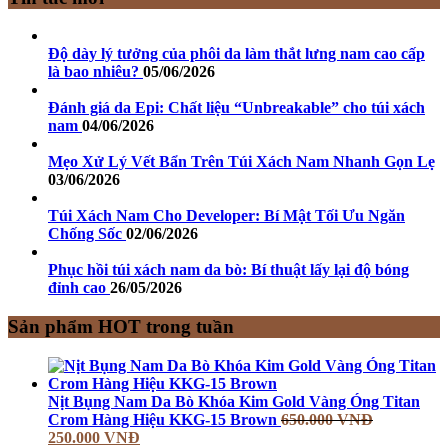
Độ dày lý tưởng của phôi da làm thắt lưng nam cao cấp
là bao nhiêu?
05/06/2026
Đánh giá da Epi: Chất liệu “Unbreakable” cho túi xách
nam
04/06/2026
Mẹo Xử Lý Vết Bẩn Trên Túi Xách Nam Nhanh Gọn Lẹ
03/06/2026
Túi Xách Nam Cho Developer: Bí Mật Tối Ưu Ngăn
Chống Sốc
02/06/2026
Phục hồi túi xách nam da bò: Bí thuật lấy lại độ bóng
đỉnh cao
26/05/2026
Sản phẩm HOT trong tuần
Nịt Bụng Nam Da Bò Khóa Kim Gold Vàng Óng Titan
Crom Hàng Hiệu KKG-15 Brown
650.000
VNĐ
250.000
VNĐ