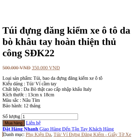
Túi đựng đăng kiểm xe ô tô da
bò khâu tay hoàn thiện thủ
công SĐK22
500.000
VNĐ
350.000
VNĐ
Loại sản phẩm: Túi, bao da đựng đăng kiểm xe ô tô
Kiểu dáng : Túi/ Ví cầm tay
Chất liệu : Da Bò thật cao cấp nhập khẩu Italy
Kích thước : 13cm x 18cm
Màu sắc : Nâu Tím
Bảo hành: 12 tháng
Số lượng
Liên hệ
Mua hàng
Đặt Hàng Nhanh
Giao Hàng Đến Tận Tay Khách Hàng
Danh mục:
Phụ Kiện Da
,
Túi/ Ví Đựng Đăng Kiểm - Giấy Tờ Xe