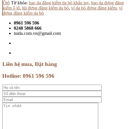
Ôtô
Từ khóa:
bao da đăng kiểm da bò khâu tay
,
bao da đựng đăng
kiểm ô tô
,
túi đựng đăng kiểm da bò
,
ví da bò đựng đăng kiểm
,
ví
đựng đăng kiểm da bò
0961 596 596
0248 5868 666
tuida.com.vn@gmail.com
Liên hệ mua, Đặt hàng
Hotline:
0961 596 596