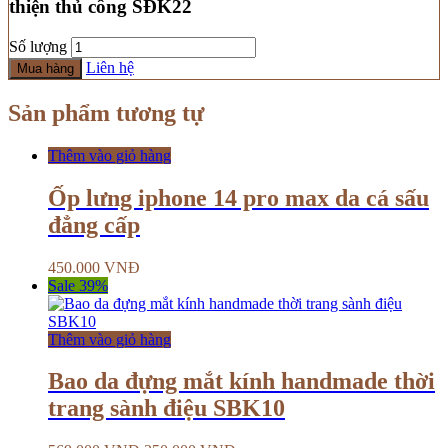
thiện thủ công SĐK22
Số lượng
Liên hệ
Mua hàng
Sản phẩm tương tự
Thêm vào giỏ hàng
Ốp lưng iphone 14 pro max da cá sấu
đẳng cấp
450.000
VNĐ
Sale 39%
Thêm vào giỏ hàng
Bao da đựng mắt kính handmade thời
trang sành điệu SBK10