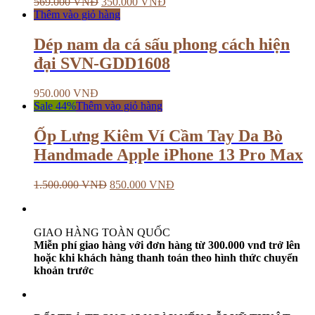
569.000
VNĐ
350.000
VNĐ
Thêm vào giỏ hàng
Dép nam da cá sấu phong cách hiện
đại SVN-GDD1608
950.000
VNĐ
Sale 44%
Thêm vào giỏ hàng
Ốp Lưng Kiêm Ví Cầm Tay Da Bò
Handmade Apple iPhone 13 Pro Max
1.500.000
VNĐ
850.000
VNĐ
GIAO HÀNG TOÀN QUỐC
Miễn phí giao hàng với đơn hàng từ 300.000 vnđ trở lên
hoặc khi khách hàng thanh toán theo hình thức chuyển
khoản trước