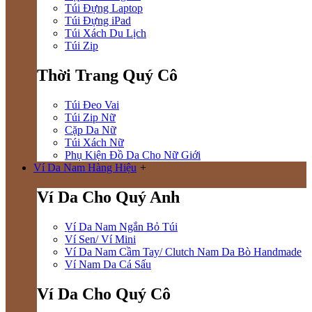
Túi Đựng Laptop
Túi Đựng iPad
Túi Xách Du Lịch
Túi Zip
Thời Trang Quý Cô
Túi Đeo Vai
Túi Zip Nữ
Cặp Da Nữ
Túi Xách Nữ
Phụ Kiện Đồ Da Cho Nữ Giới
Ví Da Nam Hàng Hiệu
+
Ví Da Cho Quý Anh
Ví Da Nam Ngắn Bỏ Túi
Ví Sen/ Ví Mini
Ví Da Nam Cầm Tay/ Clutch Nam Da Bò Handmade
Ví Nam Da Cá Sấu
Ví Da Cho Quý Cô