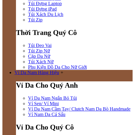
Túi Đựng Laptop
Túi Đựng iPad
Túi Xách Du Lịch
Túi Zip
Thời Trang Quý Cô
Túi Đeo Vai
Túi Zip Nữ
Cặp Da Nữ
Túi Xách Nữ
Phụ Kiện Đồ Da Cho Nữ Giới
Ví Da Nam Hàng Hiệu
+
Ví Da Cho Quý Anh
Ví Da Nam Ngắn Bỏ Túi
Ví Sen/ Ví Mini
Ví Da Nam Cầm Tay/ Clutch Nam Da Bò Handmade
Ví Nam Da Cá Sấu
Ví Da Cho Quý Cô