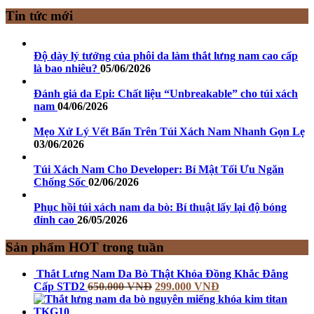
Tin tức mới
Độ dày lý tưởng của phôi da làm thắt lưng nam cao cấp
là bao nhiêu?
05/06/2026
Đánh giá da Epi: Chất liệu “Unbreakable” cho túi xách
nam
04/06/2026
Mẹo Xử Lý Vết Bẩn Trên Túi Xách Nam Nhanh Gọn Lẹ
03/06/2026
Túi Xách Nam Cho Developer: Bí Mật Tối Ưu Ngăn
Chống Sốc
02/06/2026
Phục hồi túi xách nam da bò: Bí thuật lấy lại độ bóng
đỉnh cao
26/05/2026
Sản phẩm HOT trong tuần
Thắt Lưng Nam Da Bò Thật Khóa Đồng Khắc Đẳng
Cấp STD2
650.000
VNĐ
299.000
VNĐ