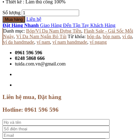
• Thiết kế : Làm thủ công 100%
Số lượng
Liên hệ
Mua hàng
Đặt Hàng Nhanh
Giao Hàng Đến Tận Tay Khách Hàng
Danh mục:
Bóp/Ví Da Nam Đựng Tiền
,
Flash Sale - Giá Sốc Mỗi
Ngày
,
Ví Da Nam Ngắn Bỏ Túi
Từ khóa:
bóp da
,
bóp nam
,
ví da
,
ví da handmade
,
ví nam
,
ví nam handmade
,
ví ngang
0961 596 596
0248 5868 666
tuida.com.vn@gmail.com
Liên hệ mua, Đặt hàng
Hotline:
0961 596 596