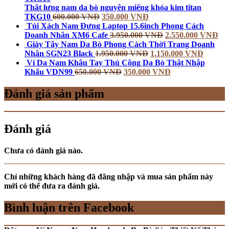
Thắt lưng nam da bò nguyên miếng khóa kim titan
TKG10
600.000
VNĐ
350.000
VNĐ
Túi Xách Nam Đựng Laptop 15.6inch Phong Cách
Doanh Nhân XM6 Cafe
3.950.000
VNĐ
2.550.000
VNĐ
Giày Tây Nam Da Bò Phong Cách Thời Trang Doanh
Nhân SGN23 Black
1.950.000
VNĐ
1.150.000
VNĐ
Ví Da Nam Khâu Tay Thủ Công Da Bò Thật Nhập
Khẩu VDN99
650.000
VNĐ
350.000
VNĐ
Đánh giá sản phẩm
Đánh giá
Chưa có đánh giá nào.
Chỉ những khách hàng đã đăng nhập và mua sản phẩm này
mới có thể đưa ra đánh giá.
Bình luận trên Facebook