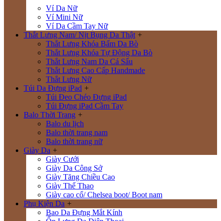
Ví Da Nữ
Ví Mini Nữ
Ví Da Cầm Tay Nữ
Thắt Lưng Nam/ Nịt Bụng Da Thật
+
Thắt Lưng Khóa Bấm Da Bò
Thắt Lưng Khóa Tự Động Da Bò
Thắt Lưng Nam Da Cá Sấu
Thắt Lưng Cao Cấp Handmade
Thắt Lưng Nữ
Túi Da Đựng iPad
+
Túi Đeo Chéo Đựng iPad
Túi Đựng iPad Cầm Tay
Balo Thời Trang
+
Balo du lịch
Balo thời trang nam
Balo thời trang nữ
Giày Da
+
Giày Cưới
Giày Da Công Sở
Giày Tăng Chiều Cao
Giày Thể Thao
Giày cao cổ/ Chelsea boot/ Boot nam
Phụ Kiện Da
+
Bao Da Đựng Mắt Kính