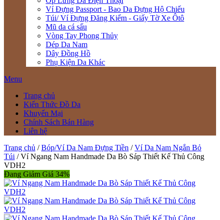
Ốp Lưng Da Điện Thoại
Ví Đựng Passport - Bao Da Đựng Hộ Chiếu
Túi/ Ví Đựng Đăng Kiểm - Giấy Tờ Xe Ôtô
Mũ da cá sấu
Vòng Tay Phong Thủy
Dép Da Nam
Dây Đồng Hồ
Phụ Kiện Da Khác
Menu
Trang chủ
Kiến Thức Đồ Da
Khuyến Mại
Chính Sách Bán Hàng
Liên hệ
Trang chủ
/
Bóp/Ví Da Nam Đựng Tiền
/
Ví Da Nam Ngắn Bỏ
Túi
/ Ví Ngang Nam Handmade Da Bò Sáp Thiết Kế Thủ Công
VDH2
Đang Giảm Giá 34%