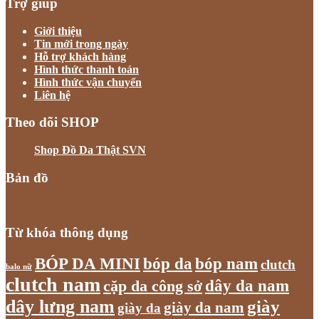
Trợ giúp
Giới thiệu
Tin mới trong ngày
Hỗ trợ khách hàng
Hình thức thanh toán
Hình thức vận chuyển
Liên hệ
Theo dõi SHOP
Shop Đồ Da Thật SVN
Bản đồ
Từ khóa thông dụng
bóp nam
BÓP DA MINI
bóp da
clutch
balo nữ
clutch nam
dây da nam
cặp da công sở
dây lưng nam
giày
giày da nam
giày da