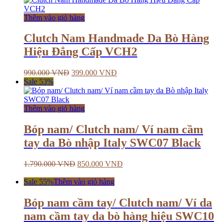
Thêm vào giỏ hàng
Clutch Nam Handmade Da Bò Hàng
Hiệu Đẳng Cấp VCH2
990.000
VNĐ
399.000
VNĐ
Sale 53%
Thêm vào giỏ hàng
Bóp nam/ Clutch nam/ Ví nam cầm
tay da Bò nhập Italy SWC07 Black
1.790.000
VNĐ
850.000
VNĐ
Sale 55%
Thêm vào giỏ hàng
Bóp nam cầm tay/ Clutch nam/ Ví da
nam cầm tay da bò hàng hiệu SWC10