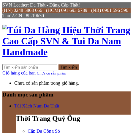
SVN Leather: Da Thật - Đẳng Cấp Thật!
(HN) 0248 5868 666 - (HCM) 091 693 6789 - (NB) 0961 596 596
Thứ 2-CN : 8h-19h30
Tìm kiếm
Giỏ hàng của bạn
Chưa có sản phẩm
Chưa có sản phẩm trong giỏ hàng.
Danh mục sản phẩm
Túi Xách Nam Da Thật
+
Thời Trang Quý Ông
Cặp Da Công Sở