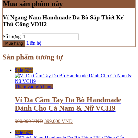
Mua sản phẩm này
Ví Ngang Nam Handmade Da Bò Sáp Thiết Kế
Thủ Công VDH2
Số lượng
Liên hệ
Mua hàng
Sản phẩm tương tự
Sale 60%
Thêm vào giỏ hàng
Ví Da Cầm Tay Da Bò Handmade
Dành Cho Cả Nam & Nữ VCH9
990.000
VNĐ
399.000
VNĐ
Sale 60%