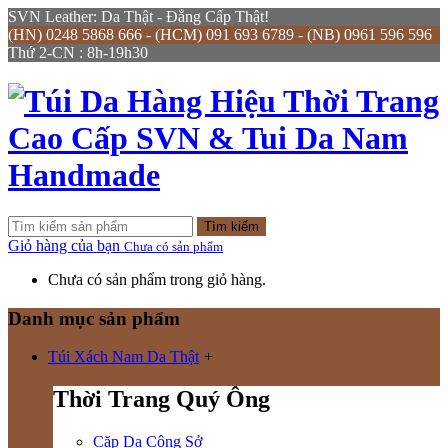
SVN Leather: Da Thật - Đẳng Cấp Thật!
(HN) 0248 5868 666 - (HCM) 091 693 6789 - (NB) 0961 596 596
Thứ 2-CN : 8h-19h30
Tìm kiếm
Giỏ hàng của bạn
Chưa có sản phẩm
Chưa có sản phẩm trong giỏ hàng.
Danh mục sản phẩm
Túi Xách Nam Da Thật
+
Thời Trang Quý Ông
Cặp Da Công Sở