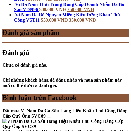
Ví Da Nam Thời Trang Đẳng Cấp Doanh Nhân Da Bò
Sáp VDN96
500.000
VNĐ
250.000
VNĐ
Ví Nam Da Bò Nguyên Miếng Kiểu Đứng Khâu Thủ
Công VST11
550.000
VNĐ
350.000
VNĐ
Đánh giá sản phẩm
Đánh giá
Chưa có đánh giá nào.
Chỉ những khách hàng đã đăng nhập và mua sản phẩm này
mới có thể đưa ra đánh giá.
Bình luận trên Facebook
Đặt mua Ví Nam Da Cá Sấu Hàng Hiệu Khâu Thủ Công Đẳng
Cấp Quý Ông SVC89