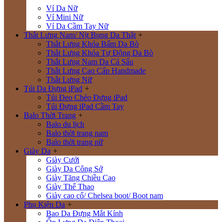
Ví Da Nữ
Ví Mini Nữ
Ví Da Cầm Tay Nữ
Thắt Lưng Nam/ Nịt Bụng Da Thật
+
Thắt Lưng Khóa Bấm Da Bò
Thắt Lưng Khóa Tự Động Da Bò
Thắt Lưng Nam Da Cá Sấu
Thắt Lưng Cao Cấp Handmade
Thắt Lưng Nữ
Túi Da Đựng iPad
+
Túi Đeo Chéo Đựng iPad
Túi Đựng iPad Cầm Tay
Balo Thời Trang
+
Balo du lịch
Balo thời trang nam
Balo thời trang nữ
Giày Da
+
Giày Cưới
Giày Da Công Sở
Giày Tăng Chiều Cao
Giày Thể Thao
Giày cao cổ/ Chelsea boot/ Boot nam
Phụ Kiện Da
+
Bao Da Đựng Mắt Kính