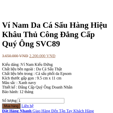
Ví Nam Da Cá Sấu Hàng Hiệu
Khâu Thủ Công Đẳng Cấp
Quý Ông SVC89
3.650.000
VNĐ
2.200.000
VNĐ
Kiểu dáng :Ví Nam Kiểu Đứng
Chất liệu bên ngoài : Da Cá Sấu Thật
Chất liệu bên trong : Cá sấu phối da Epsom
Kích thước gấp gọn : 9.5 cm x 11 cm
Màu sắc : Xanh navy
Thiết kế : Đẳng Cấp Quý Ông Doanh Nhân
Bảo hành: 12 tháng
Số lượng
Liên hệ
Mua hàng
Đặt Hàng Nhanh
Giao Hàng Đến Tận Tay Khách Hàng