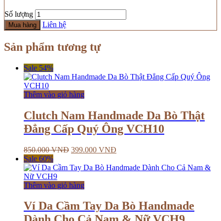
Số lượng
Liên hệ
Mua hàng
Sản phẩm tương tự
Sale 54%
Thêm vào giỏ hàng
Clutch Nam Handmade Da Bò Thật
Đẳng Cấp Quý Ông VCH10
850.000
VNĐ
399.000
VNĐ
Sale 60%
Thêm vào giỏ hàng
Ví Da Cầm Tay Da Bò Handmade
Dành Cho Cả Nam & Nữ VCH9