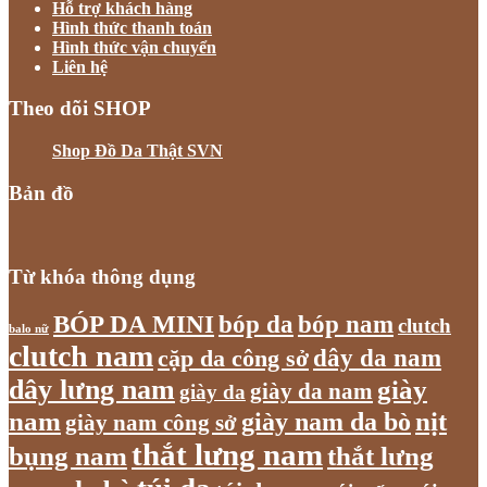
Hỗ trợ khách hàng
Hình thức thanh toán
Hình thức vận chuyển
Liên hệ
Theo dõi SHOP
Shop Đồ Da Thật SVN
Bản đồ
Từ khóa thông dụng
bóp nam
BÓP DA MINI
bóp da
clutch
balo nữ
clutch nam
dây da nam
cặp da công sở
dây lưng nam
giày
giày da nam
giày da
nam
giày nam da bò
nịt
giày nam công sở
thắt lưng nam
bụng nam
thắt lưng