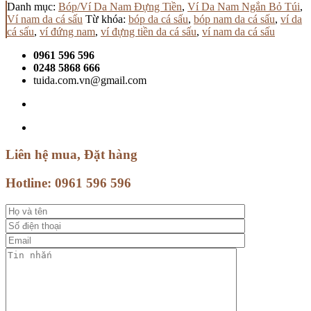
Danh mục:
Bóp/Ví Da Nam Đựng Tiền
,
Ví Da Nam Ngắn Bỏ Túi
,
Ví nam da cá sấu
Từ khóa:
bóp da cá sấu
,
bóp nam da cá sấu
,
ví da
cá sấu
,
ví đứng nam
,
ví đựng tiền da cá sấu
,
ví nam da cá sấu
0961 596 596
0248 5868 666
tuida.com.vn@gmail.com
Liên hệ mua, Đặt hàng
Hotline:
0961 596 596