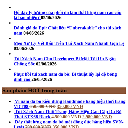
Độ dày lý tưởng của phôi da làm thắt lưng nam cao cấp
là bao nhiêu?
05/06/2026
Đánh giá da Epi: Chất liệu “Unbreakable” cho túi xách
nam
04/06/2026
Mẹo Xử Lý Vết Bẩn Trên Túi Xách Nam Nhanh Gọn Lẹ
03/06/2026
Túi Xách Nam Cho Developer: Bí Mật Tối Ưu Ngăn
Chống Sốc
02/06/2026
Phục hồi túi xách nam da bò: Bí thuật lấy lại độ bóng
đỉnh cao
26/05/2026
Sản phẩm HOT trong tuần
Ví nam da bò kiểu đứng Handmade hàng hiệu thời trang
VDT08
650.000
VNĐ
350.000
VNĐ
Túi Xách Nam Thời Trang Hàng Hiệu Cao Cấp Da Bò
Thật STX68 Black
4.500.000
VNĐ
2.980.000
VNĐ
Dây thắt lưng nam da bò mặt đồng đúc hàng hiệu SVN-
Levis
799.000
VNĐ
350.000
VNĐ