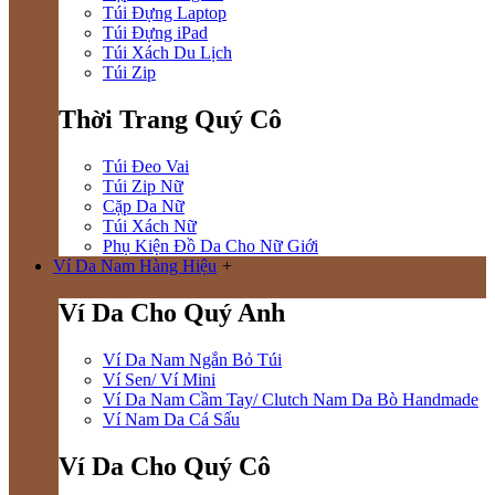
Túi Đựng Laptop
Túi Đựng iPad
Túi Xách Du Lịch
Túi Zip
Thời Trang Quý Cô
Túi Đeo Vai
Túi Zip Nữ
Cặp Da Nữ
Túi Xách Nữ
Phụ Kiện Đồ Da Cho Nữ Giới
Ví Da Nam Hàng Hiệu
+
Ví Da Cho Quý Anh
Ví Da Nam Ngắn Bỏ Túi
Ví Sen/ Ví Mini
Ví Da Nam Cầm Tay/ Clutch Nam Da Bò Handmade
Ví Nam Da Cá Sấu
Ví Da Cho Quý Cô