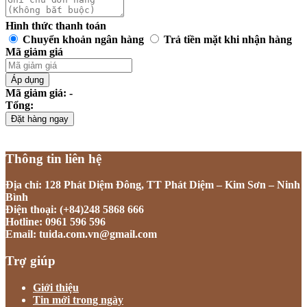
Hình thức thanh toán
Chuyển khoản ngân hàng
Trả tiền mặt khi nhận hàng
Mã giảm giá
Áp dụng
Mã giảm giá: -
Tổng:
Đặt hàng ngay
Thông tin liên hệ
Địa chỉ: 128 Phát Diệm Đông, TT Phát Diệm – Kim Sơn – Ninh
Bình
Điện thoại: (+84)248 5868 666
Hotline: 0961 596 596
Email: tuida.com.vn@gmail.com
Trợ giúp
Giới thiệu
Tin mới trong ngày