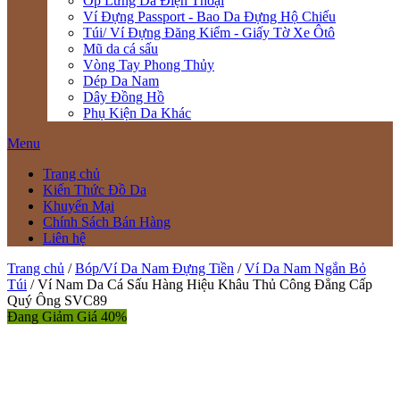
Ốp Lưng Da Điện Thoại
Ví Đựng Passport - Bao Da Đựng Hộ Chiếu
Túi/ Ví Đựng Đăng Kiểm - Giấy Tờ Xe Ôtô
Mũ da cá sấu
Vòng Tay Phong Thủy
Dép Da Nam
Dây Đồng Hồ
Phụ Kiện Da Khác
Menu
Trang chủ
Kiến Thức Đồ Da
Khuyến Mại
Chính Sách Bán Hàng
Liên hệ
Trang chủ
/
Bóp/Ví Da Nam Đựng Tiền
/
Ví Da Nam Ngắn Bỏ
Túi
/ Ví Nam Da Cá Sấu Hàng Hiệu Khâu Thủ Công Đẳng Cấp
Quý Ông SVC89
Đang Giảm Giá 40%