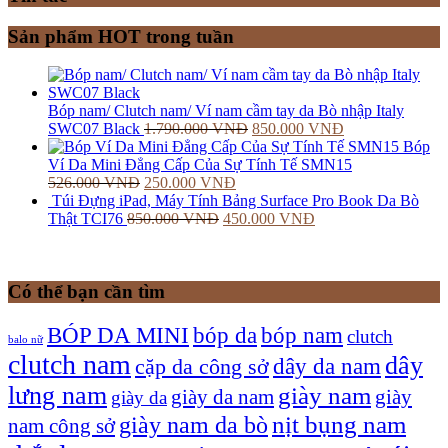
Sản phẩm HOT trong tuần
Bóp nam/ Clutch nam/ Ví nam cầm tay da Bò nhập Italy
SWC07 Black
1.790.000
VNĐ
850.000
VNĐ
Bóp
Ví Da Mini Đẳng Cấp Của Sự Tính Tế SMN15
526.000
VNĐ
250.000
VNĐ
Túi Đựng iPad, Máy Tính Bảng Surface Pro Book Da Bò
Thật TCI76
850.000
VNĐ
450.000
VNĐ
Có thể bạn cần tìm
bóp nam
BÓP DA MINI
bóp da
clutch
balo nữ
clutch nam
dây
dây da nam
cặp da công sở
lưng nam
giày nam
giày
giày da nam
giày da
giày nam da bò
nịt bụng nam
nam công sở