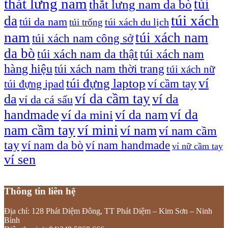
thắt lưng nam
túi
thắt lưng nam da bò
túi xách
da
túi da nam
túi xách du lịch
túi trống
nam
túi xách nam
túi xách nam công sở
da bò
túi xách nam da thật
túi xách nam
hàng hiệu
túi xách nam thời trang
túi xách nữ
túi đựng laptop
ví
ví cầm tay
túi đựng ipad
ví da cầm tay
da
ví da
ví da cá sấu
ví da
handmade
ví da nam
ví da mini
nam cầm tay
ví mini
ví nam
ví nam cầm
tay
ví nam da bò
ví nam handmade
ví nữ cầm tay
ví sen
Thông tin liên hệ
Địa chỉ: 128 Phát Diệm Đông, TT Phát Diệm – Kim Sơn – Ninh
Bình