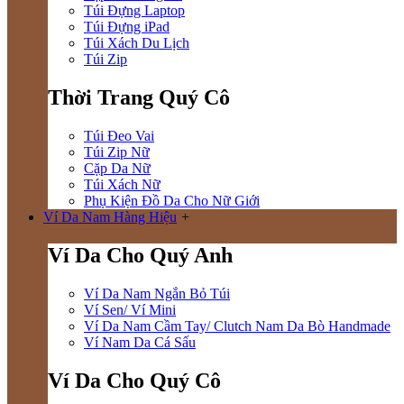
Túi Đựng Laptop
Túi Đựng iPad
Túi Xách Du Lịch
Túi Zip
Thời Trang Quý Cô
Túi Đeo Vai
Túi Zip Nữ
Cặp Da Nữ
Túi Xách Nữ
Phụ Kiện Đồ Da Cho Nữ Giới
Ví Da Nam Hàng Hiệu
+
Ví Da Cho Quý Anh
Ví Da Nam Ngắn Bỏ Túi
Ví Sen/ Ví Mini
Ví Da Nam Cầm Tay/ Clutch Nam Da Bò Handmade
Ví Nam Da Cá Sấu
Ví Da Cho Quý Cô