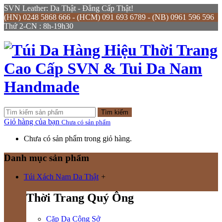
SVN Leather: Da Thật - Đẳng Cấp Thật!
(HN) 0248 5868 666 - (HCM) 091 693 6789 - (NB) 0961 596 596
Thứ 2-CN : 8h-19h30
Tìm kiếm
Giỏ hàng của bạn
Chưa có sản phẩm
Chưa có sản phẩm trong giỏ hàng.
Danh mục sản phẩm
Túi Xách Nam Da Thật
+
Thời Trang Quý Ông
Cặp Da Công Sở