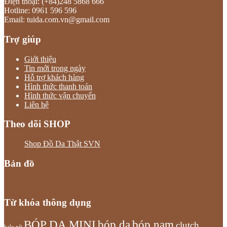
Điện thoại: (+84)248 5868 666
Hotline: 0961 596 596
Email: tuida.com.vn@gmail.com
Trợ giúp
Giới thiệu
Tin mới trong ngày
Hỗ trợ khách hàng
Hình thức thanh toán
Hình thức vận chuyển
Liên hệ
Theo dõi SHOP
Shop Đồ Da Thật SVN
Bản đồ
Từ khóa thông dụng
bóp nam
BÓP DA MINI
bóp da
clutch
balo nữ