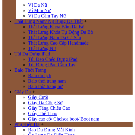
Ví Da Nữ
Ví Mini Nữ
Ví Da Cầm Tay Nữ
Thắt Lưng Nam/ Nịt Bụng Da Thật
+
Thắt Lưng Khóa Bấm Da Bò
Thắt Lưng Khóa Tự Động Da Bò
Thắt Lưng Nam Da Cá Sấu
Thắt Lưng Cao Cấp Handmade
Thắt Lưng Nữ
Túi Da Đựng iPad
+
Túi Đeo Chéo Đựng iPad
Túi Đựng iPad Cầm Tay
Balo Thời Trang
+
Balo du lịch
Balo thời trang nam
Balo thời trang nữ
Giày Da
+
Giày Cưới
Giày Da Công Sở
Giày Tăng Chiều Cao
Giày Thể Thao
Giày cao cổ/ Chelsea boot/ Boot nam
Phụ Kiện Da
+
Bao Da Đựng Mắt Kính