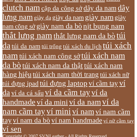
clutch nam
dây
dây da nam
cặp da công sở
lưng nam
giày nam
giày
giày da nam
giày da
giày nam da bò
nịt bụng nam
nam công sở
thắt lưng nam
túi
thắt lưng nam da bò
túi xách
da
túi da nam
túi xách du lịch
túi trống
nam
túi xách nam
túi xách nam công sở
da bò
túi xách nam da thật
túi xách nam
hàng hiệu
túi xách nam thời trang
túi xách nữ
túi đựng laptop
ví
ví cầm tay
túi đựng ipad
ví da cầm tay
da
ví da
ví da cá sấu
ví da
handmade
ví da nam
ví da mini
nam cầm tay
ví mini
ví nam
ví nam cầm
tay
ví nam da bò
ví nam handmade
ví nữ cầm tay
ví sen
Copyright © 2007 SVNLeather - All Rights Reserved.