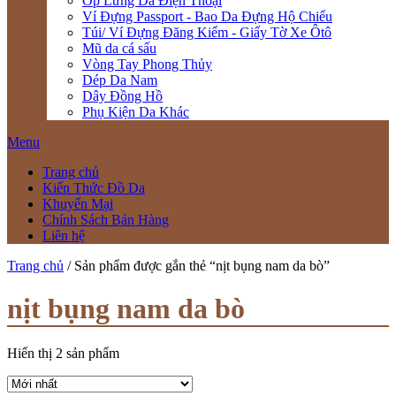
Ốp Lưng Da Điện Thoại
Ví Đựng Passport - Bao Da Đựng Hộ Chiếu
Túi/ Ví Đựng Đăng Kiểm - Giấy Tờ Xe Ôtô
Mũ da cá sấu
Vòng Tay Phong Thủy
Dép Da Nam
Dây Đồng Hồ
Phụ Kiện Da Khác
Menu
Trang chủ
Kiến Thức Đồ Da
Khuyến Mại
Chính Sách Bán Hàng
Liên hệ
Trang chủ
/ Sản phẩm được gắn thẻ “nịt bụng nam da bò”
nịt bụng nam da bò
Hiển thị 2 sản phẩm