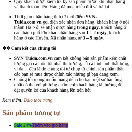
Quý khách được kiểm tra kỹ sản phẩm trước khi nhận hàng
và thanh toán tiền. Hàng đã mua miễn đổi và trả lại.
Thời gian nhận hàng tính từ thời điểm
SVN-
Tuida.com.vn
gọi điện xác nhận đơn hàng, khách hàng ở nội
thành Hà Nội sẽ nhận được hàng
trong ngày
, khách hàng ở
các thành phố lớn khác nhận hàng sau
1 – 2 ngày
, khách
hàng ở các Huyện, Xã nhận hàng từ
3 – 5 ngày
.
✥
✥ Cam kết của chúng tôi
SVN-Tuida.com.vn
cam kết không bán sản phẩm kém chất
lượng giá cả luôn tốt nhất thị trường, tất cả hình ảnh thắt lưng,
ví da… đều là do chúng tôi tự chụp từ chính sản phẩm thật,
các bạn sẽ mua được chính xác những gì bạn đang xem.
Chúng tôi mong muốn mang đến cho bạn một sự hài lòng
nhất có thể với phương châm coi khách hàng là thượng đế,
đặt quyền lợi của khách hàng lên trên hết.
Xem thêm:
Balo thời trang
Sản phẩm tương tự
Sale 24%
Thêm vào giỏ hàng