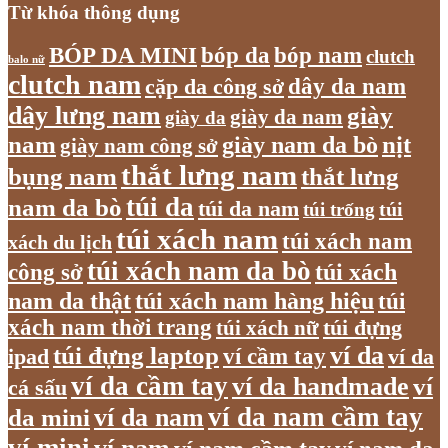
Từ khóa thông dụng
bóp nam
BÓP DA MINI
bóp da
clutch
balo nữ
clutch nam
dây da nam
cặp da công sở
dây lưng nam
giày
giày da nam
giày da
nam
giày nam da bò
nịt
giày nam công sở
thắt lưng nam
bụng nam
thắt lưng
túi da
nam da bò
túi da nam
túi
túi trống
túi xách nam
túi xách nam
xách du lịch
túi xách nam da bò
túi xách
công sở
nam da thật
túi xách nam hàng hiệu
túi
xách nam thời trang
túi xách nữ
túi đựng
túi đựng laptop
ví da
ví cầm tay
ví da
ipad
ví da cầm tay
ví da handmade
ví
cá sấu
ví da nam cầm tay
ví da nam
da mini