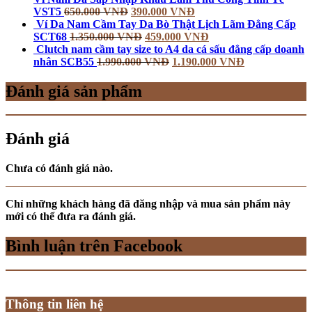
VST5
650.000
VNĐ
390.000
VNĐ
Ví Da Nam Cầm Tay Da Bò Thật Lịch Lãm Đẳng Cấp
SCT68
1.350.000
VNĐ
459.000
VNĐ
Clutch nam cầm tay size to A4 da cá sấu đẳng cấp doanh
nhân SCB55
1.990.000
VNĐ
1.190.000
VNĐ
Đánh giá sản phẩm
Đánh giá
Chưa có đánh giá nào.
Chỉ những khách hàng đã đăng nhập và mua sản phẩm này
mới có thể đưa ra đánh giá.
Bình luận trên Facebook
Thông tin liên hệ