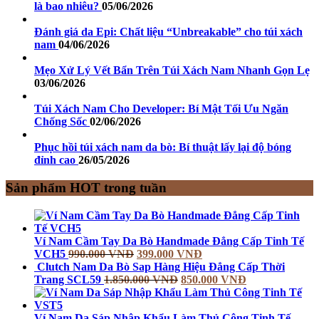
là bao nhiêu?
05/06/2026
Đánh giá da Epi: Chất liệu “Unbreakable” cho túi xách
nam
04/06/2026
Mẹo Xử Lý Vết Bẩn Trên Túi Xách Nam Nhanh Gọn Lẹ
03/06/2026
Túi Xách Nam Cho Developer: Bí Mật Tối Ưu Ngăn
Chống Sốc
02/06/2026
Phục hồi túi xách nam da bò: Bí thuật lấy lại độ bóng
đỉnh cao
26/05/2026
Sản phẩm HOT trong tuần
Ví Nam Cầm Tay Da Bò Handmade Đẳng Cấp Tinh Tế
VCH5
990.000
VNĐ
399.000
VNĐ
Clutch Nam Da Bò Sap Hàng Hiệu Đẳng Cấp Thời
Trang SCL59
1.850.000
VNĐ
850.000
VNĐ
Ví Nam Da Sáp Nhập Khẩu Làm Thủ Công Tinh Tế