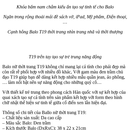
Khóa bấm nam châm kiểu ẩn tạo sự tinh tế cho Balo
Ngăn trong rộng thoải mái đề sách vở, iPad, Mỹ phẩm, Điện thoại,
…
Cạnh hông Balo T19 thời trang nhìn trang nhã và thời thượng
T19 trên tay tạo sự trẻ trung năng động
Balo nữ thời trang T19 không chỉ mang lại cá tính cho phái đẹp mà
còn rất rễ phối hợp với nhiều đồ khác, Với gam màu đen trầm chủ
đạo T19 giúp bạn dễ dàng kết hợp nhiều mẫu quần jean, áo phông,
… làm nổi bật nên sự năng động cho những quý cô…
Với thiết kế trẻ trung theo phong cách Hàn quốc với sự kết hợp của
quai xách tạo sự cá tính trên sản phẩm kết hợp với form theo hình
chữ nhật thể hiện sư tinh tế giữa cổ điển xen lẫn hiện đại.
Thông số chi tiết của Ballo nữ thời trang T19:
– Chất liệu sản xuất: Da cao cấp
– Màu sắc Balo: Đen trầm
– Kích thước Balo (DxRxC): 38 x 22 x 21cm