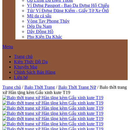
Ốp Lưng Da Điện Thoại
Ví Đựng Passport - Bao Da Đựng Hộ Chiếu
Túi/ Ví Đựng Đăng Kiểm - Giấy Tờ Xe Ôtô
Mũ da cá sấu
Vòng Tay Phong Thủy
Dép Da Nam
Dây Đồng Hồ
Phụ Kiện Da Khác
Menu
Trang chủ
Kiến Thức Đồ Da
Khuyến Mại
Chính Sách Bán Hàng
Liên hệ
Trang chủ
/
Balo Thời Trang
/
Balo Thời Trang Nữ
/ Balo thời trang
xứ Hàn tặng kèm Gấu xinh kute T19