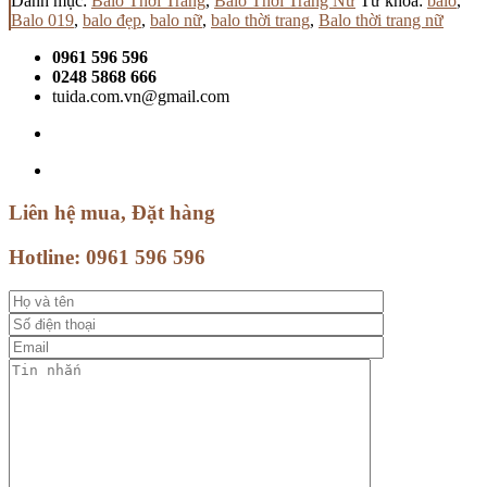
Danh mục:
Balo Thời Trang
,
Balo Thời Trang Nữ
Từ khóa:
balo
,
Balo 019
,
balo đẹp
,
balo nữ
,
balo thời trang
,
Balo thời trang nữ
0961 596 596
0248 5868 666
tuida.com.vn@gmail.com
Liên hệ mua, Đặt hàng
Hotline:
0961 596 596