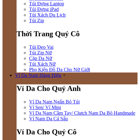
Túi Đựng Laptop
Túi Đựng iPad
Túi Xách Du Lịch
Túi Zip
Thời Trang Quý Cô
Túi Đeo Vai
Túi Zip Nữ
Cặp Da Nữ
Túi Xách Nữ
Phụ Kiện Đồ Da Cho Nữ Giới
Ví Da Nam Hàng Hiệu
+
Ví Da Cho Quý Anh
Ví Da Nam Ngắn Bỏ Túi
Ví Sen/ Ví Mini
Ví Da Nam Cầm Tay/ Clutch Nam Da Bò Handmade
Ví Nam Da Cá Sấu
Ví Da Cho Quý Cô