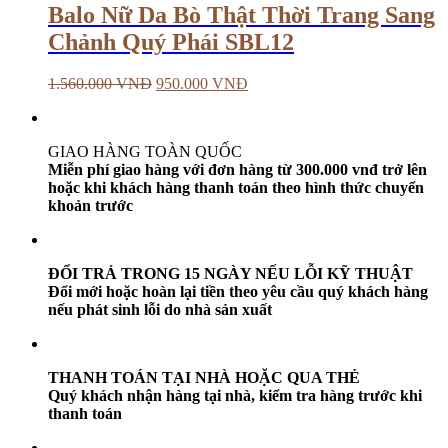
Balo Nữ Da Bò Thật Thời Trang Sang
Chảnh Quý Phái SBL12
1.560.000
VNĐ
950.000
VNĐ
GIAO HÀNG TOÀN QUỐC
Miễn phí giao hàng với đơn hàng từ 300.000 vnđ trở lên
hoặc khi khách hàng thanh toán theo hình thức chuyển
khoản trước
ĐỔI TRẢ TRONG 15 NGÀY NẾU LỖI KỸ THUẬT
Đổi mới hoặc hoàn lại tiền theo yêu cầu quý khách hàng
nếu phát sinh lỗi do nhà sản xuất
THANH TOÁN TẠI NHÀ HOẶC QUA THẺ
Quý khách nhận hàng tại nhà, kiểm tra hàng trước khi
thanh toán