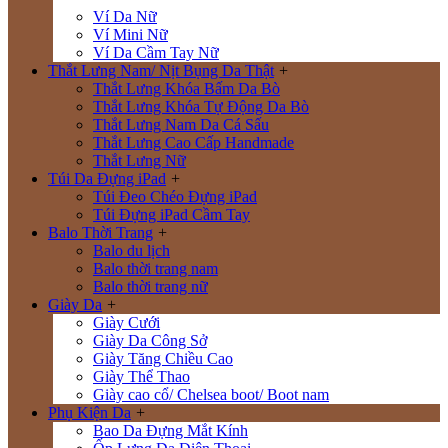
Ví Da Nữ
Ví Mini Nữ
Ví Da Cầm Tay Nữ
Thắt Lưng Nam/ Nịt Bụng Da Thật
+
Thắt Lưng Khóa Bấm Da Bò
Thắt Lưng Khóa Tự Động Da Bò
Thắt Lưng Nam Da Cá Sấu
Thắt Lưng Cao Cấp Handmade
Thắt Lưng Nữ
Túi Da Đựng iPad
+
Túi Đeo Chéo Đựng iPad
Túi Đựng iPad Cầm Tay
Balo Thời Trang
+
Balo du lịch
Balo thời trang nam
Balo thời trang nữ
Giày Da
+
Giày Cưới
Giày Da Công Sở
Giày Tăng Chiều Cao
Giày Thể Thao
Giày cao cổ/ Chelsea boot/ Boot nam
Phụ Kiện Da
+
Bao Da Đựng Mắt Kính