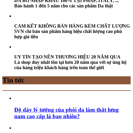
DA BÒ NHẬP KHẨU 100% TẠI PHÁP, ITALY, ...
Bảo hành 1 đến 5 năm cho các sản phẩm Da thật
CAM KẾT KHÔNG BÁN HÀNG KÉM CHẤT LƯỢNG
SVN chỉ bán sản phẩm hàng hiệu chất lượng cao phù
hợp giá tiền
UY TÍN TẠO NÊN THƯƠNG HIỆU 20 NĂM QUA
Là shop duy nhất tồn tại hơn 20 năm qua với sự ủng hộ
của hàng triệu khách hàng trên toàn thế giới
Tin tức
Độ dày lý tưởng của phôi da làm thắt lưng
nam cao cấp là bao nhiêu?