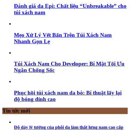
Đánh giá da Epi: Chất liệu “Unbreakable” cho
túi xách nam
Mẹo Xử Lý Vết Bẩn Trên Túi Xách Nam
Nhanh Gọn Lẹ
Túi Xách Nam Cho Developer: Bí Mật Tối Ưu
Ngăn Chống Sốc
Phục hồi túi xách nam da bò: Bí thuật lấy lại
độ bóng đỉnh cao
Tin tức mới
Độ dày lý tưởng của phôi da làm thắt lưng nam cao cấp