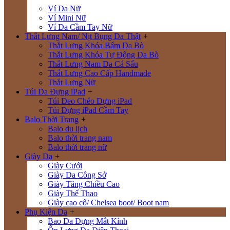
Ví Da Nữ
Ví Mini Nữ
Ví Da Cầm Tay Nữ
Thắt Lưng Nam/ Nịt Bụng Da Thật
+
Thắt Lưng Khóa Bấm Da Bò
Thắt Lưng Khóa Tự Động Da Bò
Thắt Lưng Nam Da Cá Sấu
Thắt Lưng Cao Cấp Handmade
Thắt Lưng Nữ
Túi Da Đựng iPad
+
Túi Đeo Chéo Đựng iPad
Túi Đựng iPad Cầm Tay
Balo Thời Trang
+
Balo du lịch
Balo thời trang nam
Balo thời trang nữ
Giày Da
+
Giày Cưới
Giày Da Công Sở
Giày Tăng Chiều Cao
Giày Thể Thao
Giày cao cổ/ Chelsea boot/ Boot nam
Phụ Kiện Da
+
Bao Da Đựng Mắt Kính