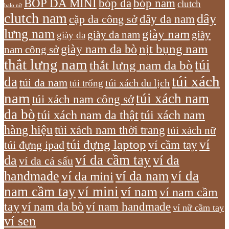
bóp nam
BÓP DA MINI
bóp da
clutch
balo nữ
clutch nam
dây
dây da nam
cặp da công sở
lưng nam
giày nam
giày
giày da nam
giày da
giày nam da bò
nịt bụng nam
nam công sở
thắt lưng nam
túi
thắt lưng nam da bò
túi xách
da
túi da nam
túi xách du lịch
túi trống
nam
túi xách nam
túi xách nam công sở
da bò
túi xách nam da thật
túi xách nam
hàng hiệu
túi xách nam thời trang
túi xách nữ
túi đựng laptop
ví
ví cầm tay
túi đựng ipad
ví da cầm tay
da
ví da
ví da cá sấu
ví da
handmade
ví da nam
ví da mini
nam cầm tay
ví mini
ví nam
ví nam cầm
tay
ví nam da bò
ví nam handmade
ví nữ cầm tay
ví sen