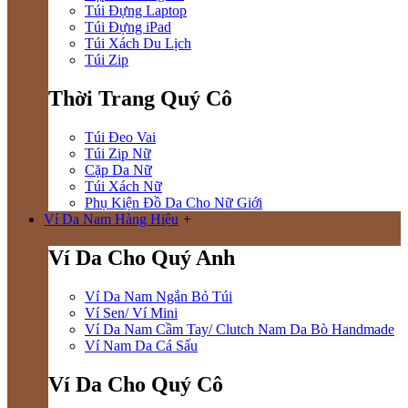
Túi Đựng Laptop
Túi Đựng iPad
Túi Xách Du Lịch
Túi Zip
Thời Trang Quý Cô
Túi Đeo Vai
Túi Zip Nữ
Cặp Da Nữ
Túi Xách Nữ
Phụ Kiện Đồ Da Cho Nữ Giới
Ví Da Nam Hàng Hiệu
+
Ví Da Cho Quý Anh
Ví Da Nam Ngắn Bỏ Túi
Ví Sen/ Ví Mini
Ví Da Nam Cầm Tay/ Clutch Nam Da Bò Handmade
Ví Nam Da Cá Sấu
Ví Da Cho Quý Cô