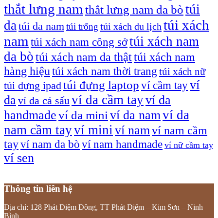
thắt lưng nam
túi
thắt lưng nam da bò
túi xách
da
túi da nam
túi xách du lịch
túi trống
nam
túi xách nam
túi xách nam công sở
da bò
túi xách nam da thật
túi xách nam
hàng hiệu
túi xách nam thời trang
túi xách nữ
túi đựng laptop
ví
ví cầm tay
túi đựng ipad
ví da cầm tay
da
ví da
ví da cá sấu
ví da
handmade
ví da nam
ví da mini
nam cầm tay
ví mini
ví nam
ví nam cầm
tay
ví nam da bò
ví nam handmade
ví nữ cầm tay
ví sen
Thông tin liên hệ
Địa chỉ: 128 Phát Diệm Đông, TT Phát Diệm – Kim Sơn – Ninh
Bình