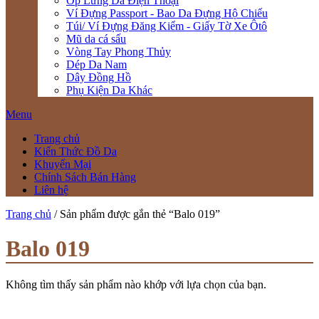
Ốp Lưng Da Điện Thoại
Ví Đựng Passport - Bao Da Đựng Hộ Chiếu
Túi/ Ví Đựng Đăng Kiểm - Giấy Tờ Xe Ôtô
Mũ da cá sấu
Vòng Tay Phong Thủy
Dép Da Nam
Dây Đồng Hồ
Phụ Kiện Da Khác
Menu
Trang chủ
Kiến Thức Đồ Da
Khuyến Mại
Chính Sách Bán Hàng
Liên hệ
Trang chủ
/ Sản phẩm được gắn thẻ “Balo 019”
Balo 019
Không tìm thấy sản phẩm nào khớp với lựa chọn của bạn.