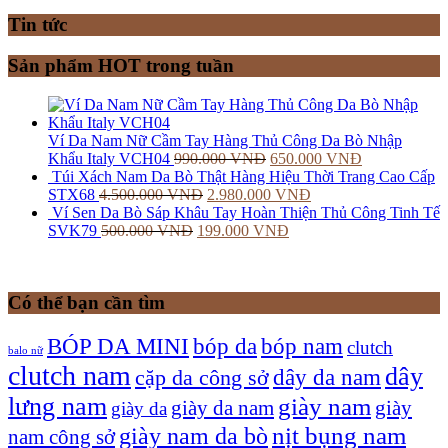
Tin tức
Sản phẩm HOT trong tuần
Ví Da Nam Nữ Cầm Tay Hàng Thủ Công Da Bò Nhập
Khẩu Italy VCH04
990.000
VNĐ
650.000
VNĐ
Túi Xách Nam Da Bò Thật Hàng Hiệu Thời Trang Cao Cấp
STX68
4.500.000
VNĐ
2.980.000
VNĐ
Ví Sen Da Bò Sáp Khâu Tay Hoàn Thiện Thủ Công Tinh Tế
SVK79
500.000
VNĐ
199.000
VNĐ
Có thể bạn cần tìm
bóp nam
BÓP DA MINI
bóp da
clutch
balo nữ
clutch nam
dây
dây da nam
cặp da công sở
lưng nam
giày nam
giày
giày da nam
giày da
giày nam da bò
nịt bụng nam
nam công sở