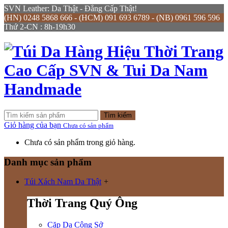
SVN Leather: Da Thật - Đẳng Cấp Thật!
(HN) 0248 5868 666 - (HCM) 091 693 6789 - (NB) 0961 596 596
Thứ 2-CN : 8h-19h30
Tìm kiếm
Giỏ hàng của bạn
Chưa có sản phẩm
Chưa có sản phẩm trong giỏ hàng.
Danh mục sản phẩm
Túi Xách Nam Da Thật
+
Thời Trang Quý Ông
Cặp Da Công Sở