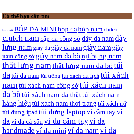
Có thể bạn cần tìm
bóp nam
BÓP DA MINI
bóp da
clutch
balo nữ
clutch nam
dây
dây da nam
cặp da công sở
lưng nam
giày nam
giày
giày da nam
giày da
giày nam da bò
nịt bụng nam
nam công sở
thắt lưng nam
túi
thắt lưng nam da bò
túi xách
da
túi da nam
túi xách du lịch
túi trống
nam
túi xách nam
túi xách nam công sở
da bò
túi xách nam da thật
túi xách nam
hàng hiệu
túi xách nam thời trang
túi xách nữ
túi đựng laptop
ví
ví cầm tay
túi đựng ipad
ví da cầm tay
da
ví da
ví da cá sấu
ví da
handmade
ví da nam
ví da mini