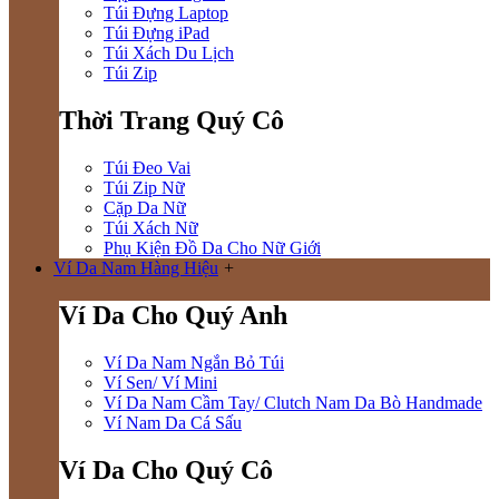
Túi Đựng Laptop
Túi Đựng iPad
Túi Xách Du Lịch
Túi Zip
Thời Trang Quý Cô
Túi Đeo Vai
Túi Zip Nữ
Cặp Da Nữ
Túi Xách Nữ
Phụ Kiện Đồ Da Cho Nữ Giới
Ví Da Nam Hàng Hiệu
+
Ví Da Cho Quý Anh
Ví Da Nam Ngắn Bỏ Túi
Ví Sen/ Ví Mini
Ví Da Nam Cầm Tay/ Clutch Nam Da Bò Handmade
Ví Nam Da Cá Sấu
Ví Da Cho Quý Cô