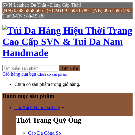
SVN Leather: Da Thật - Đẳng Cấp Thật!
(HN) 0248 5868 666 - (HCM) 091 693 6789 - (NB) 0961 596 596
Thứ 2-CN : 8h-19h30
Tìm kiếm
Giỏ hàng của bạn
Chưa có sản phẩm
Chưa có sản phẩm trong giỏ hàng.
Danh mục sản phẩm
Túi Xách Nam Da Thật
+
Thời Trang Quý Ông
Cặp Da Công Sở