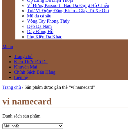
Ốp Lưng Da Điện Thoại
Ví Đựng Passport - Bao Da Đựng Hộ Chiếu
Túi/ Ví Đựng Đăng Kiểm - Giấy Tờ Xe Ôtô
Mũ da cá sấu
Vòng Tay Phong Thủy
Dép Da Nam
Dây Đồng Hồ
Phụ Kiện Da Khác
Menu
Trang chủ
Kiến Thức Đồ Da
Khuyến Mại
Chính Sách Bán Hàng
Liên hệ
Trang chủ
/ Sản phẩm được gắn thẻ “ví namecard”
ví namecard
Danh sách sản phẩm