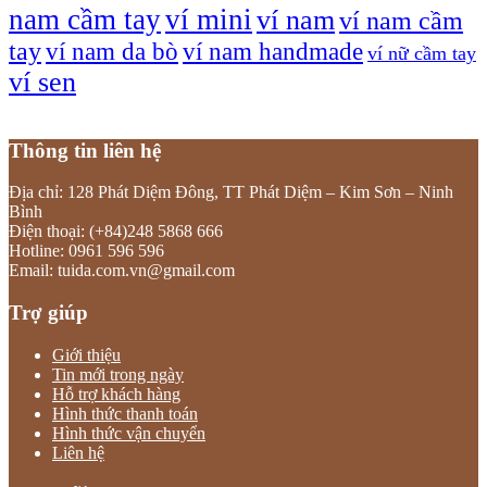
nam cầm tay
ví mini
ví nam
ví nam cầm
tay
ví nam da bò
ví nam handmade
ví nữ cầm tay
ví sen
Thông tin liên hệ
Địa chỉ: 128 Phát Diệm Đông, TT Phát Diệm – Kim Sơn – Ninh
Bình
Điện thoại: (+84)248 5868 666
Hotline: 0961 596 596
Email: tuida.com.vn@gmail.com
Trợ giúp
Giới thiệu
Tin mới trong ngày
Hỗ trợ khách hàng
Hình thức thanh toán
Hình thức vận chuyển
Liên hệ