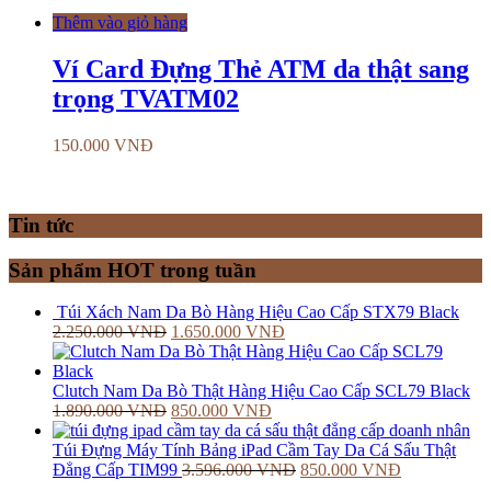
Thêm vào giỏ hàng
Ví Card Đựng Thẻ ATM da thật sang
trọng TVATM02
150.000
VNĐ
Tin tức
Sản phẩm HOT trong tuần
Túi Xách Nam Da Bò Hàng Hiệu Cao Cấp STX79 Black
2.250.000
VNĐ
1.650.000
VNĐ
Clutch Nam Da Bò Thật Hàng Hiệu Cao Cấp SCL79 Black
1.890.000
VNĐ
850.000
VNĐ
Túi Đựng Máy Tính Bảng iPad Cầm Tay Da Cá Sấu Thật
Đẳng Cấp TIM99
3.596.000
VNĐ
850.000
VNĐ