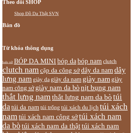
Theo dõi SHOP
Shop Đồ Da Thật SVN
Bản đồ
Từ khóa thông dụng
bóp nam
BÓP DA MINI
bóp da
clutch
balo nữ
clutch nam
dây
dây da nam
cặp da công sở
lưng nam
giày nam
giày
giày da nam
giày da
giày nam da bò
nịt bụng nam
nam công sở
thắt lưng nam
túi
thắt lưng nam da bò
túi xách
da
túi da nam
túi xách du lịch
túi trống
nam
túi xách nam
túi xách nam công sở
da bò
túi xách nam da thật
túi xách nam