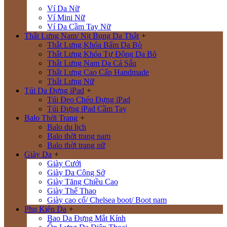
Ví Da Nữ
Ví Mini Nữ
Ví Da Cầm Tay Nữ
Thắt Lưng Nam/ Nịt Bụng Da Thật
+
Thắt Lưng Khóa Bấm Da Bò
Thắt Lưng Khóa Tự Động Da Bò
Thắt Lưng Nam Da Cá Sấu
Thắt Lưng Cao Cấp Handmade
Thắt Lưng Nữ
Túi Da Đựng iPad
+
Túi Đeo Chéo Đựng iPad
Túi Đựng iPad Cầm Tay
Balo Thời Trang
+
Balo du lịch
Balo thời trang nam
Balo thời trang nữ
Giày Da
+
Giày Cưới
Giày Da Công Sở
Giày Tăng Chiều Cao
Giày Thể Thao
Giày cao cổ/ Chelsea boot/ Boot nam
Phụ Kiện Da
+
Bao Da Đựng Mắt Kính