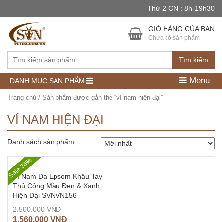
Thứ 2-CN : 8h-19h30
GIỎ HÀNG CỦA BẠN
Chưa có sản phẩm
Tìm kiếm
Menu
DANH MỤC SẢN PHẨM
Trang chủ
/ Sản phẩm được gắn thẻ “ví nam hiện đại”
VÍ NAM HIỆN ĐẠI
Danh sách sản phẩm
Sale 38%
Ví Nam Da Epsom Khâu Tay
Thủ Công Màu Đen & Xanh
Hiện Đại SVNVN156
2.500.000
VNĐ
1.560.000
VNĐ