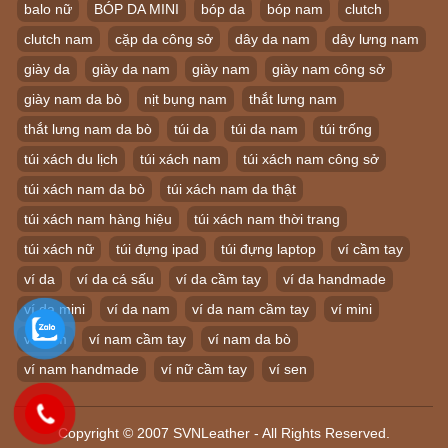
balo nữ
BÓP DA MINI
bóp da
bóp nam
clutch
clutch nam
cặp da công sở
dây da nam
dây lưng nam
giày da
giày da nam
giày nam
giày nam công sở
giày nam da bò
nịt bụng nam
thắt lưng nam
thắt lưng nam da bò
túi da
túi da nam
túi trống
túi xách du lịch
túi xách nam
túi xách nam công sở
túi xách nam da bò
túi xách nam da thật
túi xách nam hàng hiệu
túi xách nam thời trang
túi xách nữ
túi đựng ipad
túi đựng laptop
ví cầm tay
ví da
ví da cá sấu
ví da cầm tay
ví da handmade
ví da mini
ví da nam
ví da nam cầm tay
ví mini
ví nam
ví nam cầm tay
ví nam da bò
ví nam handmade
ví nữ cầm tay
ví sen
Copyright © 2007 SVNLeather - All Rights Reserved.