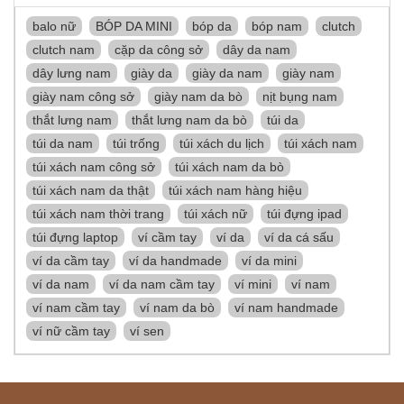
balo nữ
BÓP DA MINI
bóp da
bóp nam
clutch
clutch nam
cặp da công sở
dây da nam
dây lưng nam
giày da
giày da nam
giày nam
giày nam công sở
giày nam da bò
nịt bụng nam
thắt lưng nam
thắt lưng nam da bò
túi da
túi da nam
túi trống
túi xách du lịch
túi xách nam
túi xách nam công sở
túi xách nam da bò
túi xách nam da thật
túi xách nam hàng hiệu
túi xách nam thời trang
túi xách nữ
túi đựng ipad
túi đựng laptop
ví cầm tay
ví da
ví da cá sấu
ví da cầm tay
ví da handmade
ví da mini
ví da nam
ví da nam cầm tay
ví mini
ví nam
ví nam cầm tay
ví nam da bò
ví nam handmade
ví nữ cầm tay
ví sen