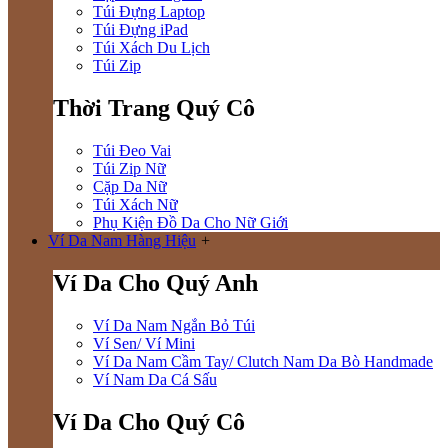
Túi Đựng Laptop
Túi Đựng iPad
Túi Xách Du Lịch
Túi Zip
Thời Trang Quý Cô
Túi Đeo Vai
Túi Zip Nữ
Cặp Da Nữ
Túi Xách Nữ
Phụ Kiện Đồ Da Cho Nữ Giới
Ví Da Nam Hàng Hiệu
+
Ví Da Cho Quý Anh
Ví Da Nam Ngắn Bỏ Túi
Ví Sen/ Ví Mini
Ví Da Nam Cầm Tay/ Clutch Nam Da Bò Handmade
Ví Nam Da Cá Sấu
Ví Da Cho Quý Cô