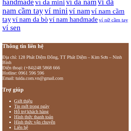
ví da
handmade
ví da nam
ví da mini
nam cầm tay
ví mini
ví nam
ví nam cầm
tay
ví nam da bò
ví nam handmade
ví nữ cầm tay
ví sen
Thông tin liên hệ
Địa chỉ: 128 Phát Diệm Đông, TT Phát Diệm – Kim Sơn – Ninh
Bình
Điện thoại: (+84)248 5868 666
Hotline: 0961 596 596
Email: tuida.com.vn@gmail.com
Trợ giúp
Giới thiệu
Tin mới trong ngày
Hỗ trợ khách hàng
Hình thức thanh toán
Hình thức vận chuyển
Liên hệ