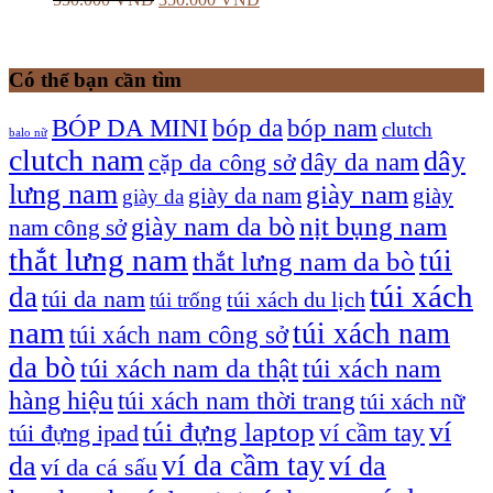
Có thể bạn cần tìm
bóp nam
BÓP DA MINI
bóp da
clutch
balo nữ
clutch nam
dây
dây da nam
cặp da công sở
lưng nam
giày nam
giày
giày da nam
giày da
giày nam da bò
nịt bụng nam
nam công sở
thắt lưng nam
túi
thắt lưng nam da bò
túi xách
da
túi da nam
túi xách du lịch
túi trống
nam
túi xách nam
túi xách nam công sở
da bò
túi xách nam da thật
túi xách nam
hàng hiệu
túi xách nam thời trang
túi xách nữ
túi đựng laptop
ví
ví cầm tay
túi đựng ipad
ví da cầm tay
da
ví da
ví da cá sấu