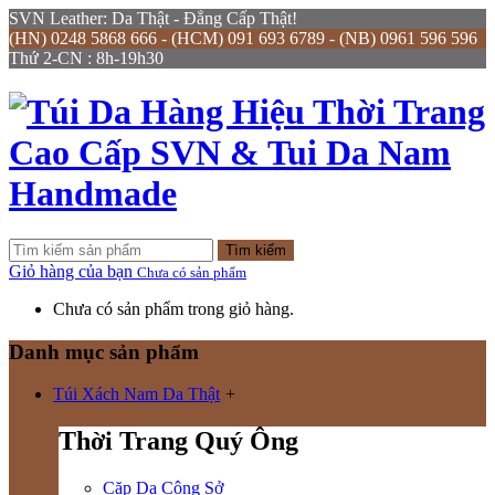
SVN Leather: Da Thật - Đẳng Cấp Thật!
(HN) 0248 5868 666 - (HCM) 091 693 6789 - (NB) 0961 596 596
Thứ 2-CN : 8h-19h30
Tìm kiếm
Giỏ hàng của bạn
Chưa có sản phẩm
Chưa có sản phẩm trong giỏ hàng.
Danh mục sản phẩm
Túi Xách Nam Da Thật
+
Thời Trang Quý Ông
Cặp Da Công Sở