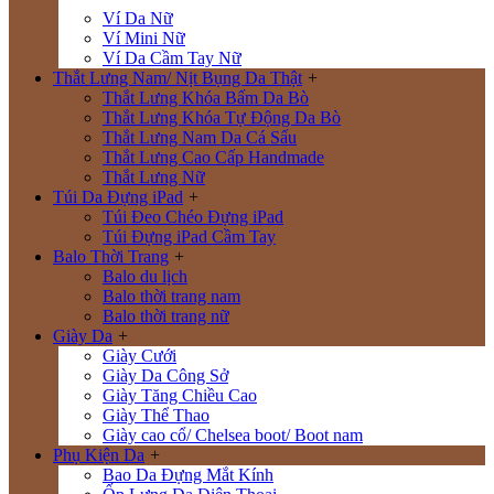
Ví Da Nữ
Ví Mini Nữ
Ví Da Cầm Tay Nữ
Thắt Lưng Nam/ Nịt Bụng Da Thật
+
Thắt Lưng Khóa Bấm Da Bò
Thắt Lưng Khóa Tự Động Da Bò
Thắt Lưng Nam Da Cá Sấu
Thắt Lưng Cao Cấp Handmade
Thắt Lưng Nữ
Túi Da Đựng iPad
+
Túi Đeo Chéo Đựng iPad
Túi Đựng iPad Cầm Tay
Balo Thời Trang
+
Balo du lịch
Balo thời trang nam
Balo thời trang nữ
Giày Da
+
Giày Cưới
Giày Da Công Sở
Giày Tăng Chiều Cao
Giày Thể Thao
Giày cao cổ/ Chelsea boot/ Boot nam
Phụ Kiện Da
+
Bao Da Đựng Mắt Kính