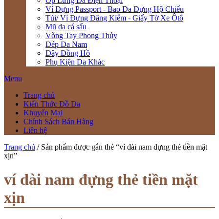
Ốp Lưng Da Điện Thoại
Ví Đựng Passport - Bao Da Đựng Hộ Chiếu
Túi/ Ví Đựng Đăng Kiểm - Giấy Tờ Xe Ôtô
Mũ da cá sấu
Vòng Tay Phong Thủy
Dép Da Nam
Dây Đồng Hồ
Phụ Kiện Da Khác
Menu
Trang chủ
Kiến Thức Đồ Da
Khuyến Mại
Chính Sách Bán Hàng
Liên hệ
Trang chủ
/ Sản phẩm được gắn thẻ “ví dài nam đựng thẻ tiền mặt
xịn”
ví dài nam đựng thẻ tiền mặt
xịn