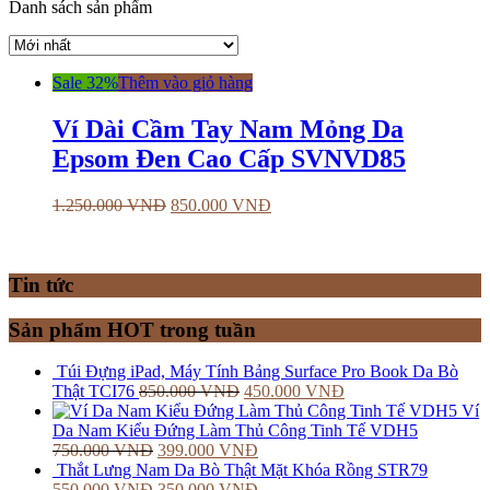
Danh sách sản phẩm
Sale 32%
Thêm vào giỏ hàng
Ví Dài Cầm Tay Nam Mỏng Da
Epsom Đen Cao Cấp SVNVD85
1.250.000
VNĐ
850.000
VNĐ
Tin tức
Sản phẩm HOT trong tuần
Túi Đựng iPad, Máy Tính Bảng Surface Pro Book Da Bò
Thật TCI76
850.000
VNĐ
450.000
VNĐ
Ví
Da Nam Kiểu Đứng Làm Thủ Công Tinh Tế VDH5
750.000
VNĐ
399.000
VNĐ
Thắt Lưng Nam Da Bò Thật Mặt Khóa Rồng STR79
550.000
VNĐ
350.000
VNĐ