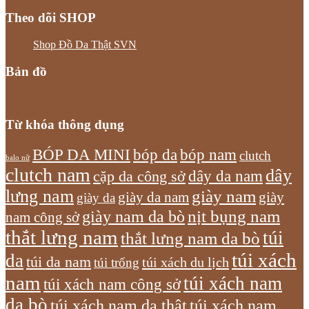
Theo dõi SHOP
Shop Đồ Da Thật SVN
Bản đồ
Từ khóa thông dụng
bóp nam
BÓP DA MINI
bóp da
clutch
balo nữ
clutch nam
dây
dây da nam
cặp da công sở
lưng nam
giày nam
giày
giày da nam
giày da
giày nam da bò
nịt bụng nam
nam công sở
thắt lưng nam
túi
thắt lưng nam da bò
túi xách
da
túi da nam
túi xách du lịch
túi trống
nam
túi xách nam
túi xách nam công sở
da bò
túi xách nam da thật
túi xách nam