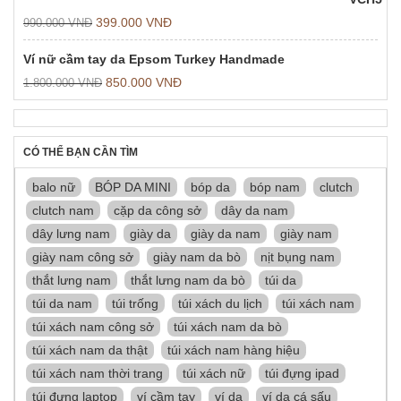
399.000
VNĐ
990.000
VNĐ
Ví nữ cầm tay da Epsom Turkey Handmade
850.000
VNĐ
1.800.000
VNĐ
CÓ THỂ BẠN CẦN TÌM
balo nữ
BÓP DA MINI
bóp da
bóp nam
clutch
clutch nam
cặp da công sở
dây da nam
dây lưng nam
giày da
giày da nam
giày nam
giày nam công sở
giày nam da bò
nịt bụng nam
thắt lưng nam
thắt lưng nam da bò
túi da
túi da nam
túi trống
túi xách du lịch
túi xách nam
túi xách nam công sở
túi xách nam da bò
túi xách nam da thật
túi xách nam hàng hiệu
túi xách nam thời trang
túi xách nữ
túi đựng ipad
túi đựng laptop
ví cầm tay
ví da
ví da cá sấu