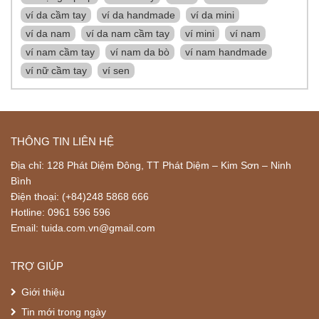
ví da cầm tay
ví da handmade
ví da mini
ví da nam
ví da nam cầm tay
ví mini
ví nam
ví nam cầm tay
ví nam da bò
ví nam handmade
ví nữ cầm tay
ví sen
THÔNG TIN LIÊN HỆ
Địa chỉ: 128 Phát Diệm Đông, TT Phát Diệm – Kim Sơn – Ninh
Bình
Điện thoại: (+84)248 5868 666
Hotline: 0961 596 596
Email: tuida.com.vn@gmail.com
TRỢ GIÚP
Giới thiệu
Tin mới trong ngày