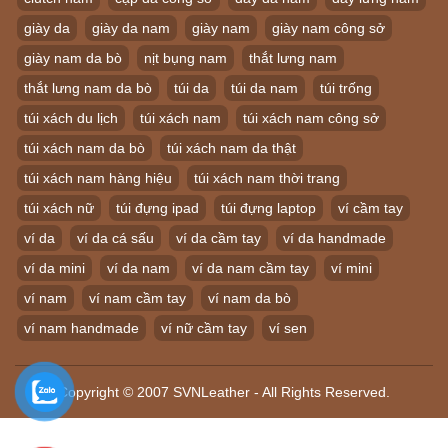
giày da
giày da nam
giày nam
giày nam công sở
giày nam da bò
nịt bụng nam
thắt lưng nam
thắt lưng nam da bò
túi da
túi da nam
túi trống
túi xách du lịch
túi xách nam
túi xách nam công sở
túi xách nam da bò
túi xách nam da thật
túi xách nam hàng hiệu
túi xách nam thời trang
túi xách nữ
túi đựng ipad
túi đựng laptop
ví cầm tay
ví da
ví da cá sấu
ví da cầm tay
ví da handmade
ví da mini
ví da nam
ví da nam cầm tay
ví mini
ví nam
ví nam cầm tay
ví nam da bò
ví nam handmade
ví nữ cầm tay
ví sen
Copyright © 2007 SVNLeather - All Rights Reserved.