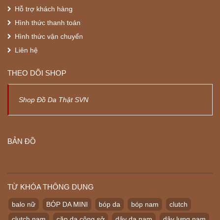
Hỗ trợ khách hàng
Hình thức thanh toán
Hình thức vận chuyển
Liên hệ
THEO DÕI SHOP
Shop Đồ Da Thật SVN
BẢN ĐỒ
TỪ KHÓA THÔNG DỤNG
balo nữ
BÓP DA MINI
bóp da
bóp nam
clutch
clutch nam
cặp da công sở
dây da nam
dây lưng nam