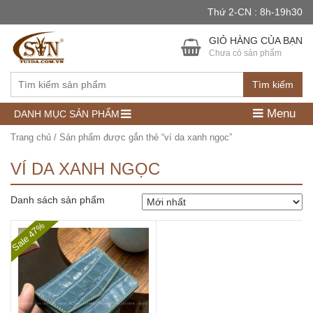
Thứ 2-CN : 8h-19h30
GIỎ HÀNG CỦA BẠN
Chưa có sản phẩm
Tìm kiếm
Menu
DANH MỤC SẢN PHẨM
Trang chủ
/ Sản phẩm được gắn thẻ “ví da xanh ngọc”
VÍ DA XANH NGỌC
Danh sách sản phẩm
Sale 47%