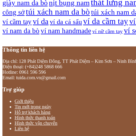
thắt lưng n
giày nam da bò
nịt bụng nam
túi xách nam da bò
túi xách nam d
công sở
ví da cầm tay
ví da
v
ví cầm tay
ví da cá sấu
ví 
ví nam da bò
ví nam handmade
ví nữ cầm tay
Thông tin liên hệ
Địa chỉ: 128 Phát Diệm Đông, TT Phát Diệm – Kim Sơn – Ninh Bìn
Điện thoại: (+84)248 5868 666
Hotline: 0961 596 596
Email: tuida.com.vn@gmail.com
Trợ giúp
Giới thiệu
Tin mới trong ngày
Hỗ trợ khách hàng
Hình thức thanh toán
Hình thức vận chuyển
Liên hệ