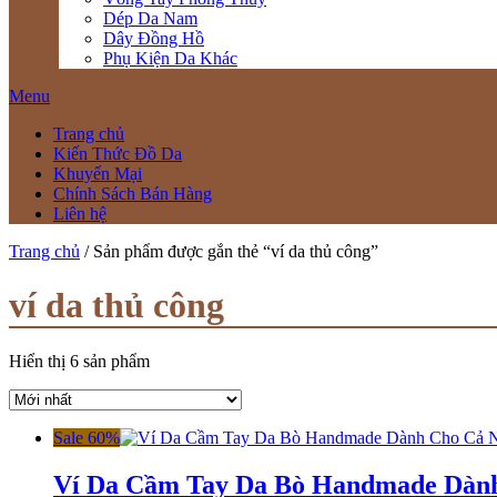
Dép Da Nam
Dây Đồng Hồ
Phụ Kiện Da Khác
Menu
Trang chủ
Kiến Thức Đồ Da
Khuyến Mại
Chính Sách Bán Hàng
Liên hệ
Trang chủ
/ Sản phẩm được gắn thẻ “ví da thủ công”
ví da thủ công
Hiển thị 6 sản phẩm
Sale 60%
Ví Da Cầm Tay Da Bò Handmade Dà