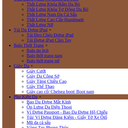
Thắt Lưng Khóa Bấm Da Bò
Thắt Lưng Khóa Tự Động Da Bò
Thắt Lưng Nam Da Cá Sấu
Thắt Lưng Cao Cấp Handmade
Thắt Lưng Nữ
Túi Da Đựng iPad
+
Túi Đeo Chéo Đựng iPad
Túi Đựng iPad Cầm Tay
Balo Thời Trang
+
Balo du lịch
Balo thời trang nam
Balo thời trang nữ
Giày Da
+
Giày Cưới
Giày Da Công Sở
Giày Tăng Chiều Cao
Giày Thể Thao
Giày cao cổ/ Chelsea boot/ Boot nam
Phụ Kiện Da
+
Bao Da Đựng Mắt Kính
Ốp Lưng Da Điện Thoại
Ví Đựng Passport - Bao Da Đựng Hộ Chiếu
Túi/ Ví Đựng Đăng Kiểm - Giấy Tờ Xe Ôtô
Mũ da cá sấu
Vòng Tay Phong Thủy