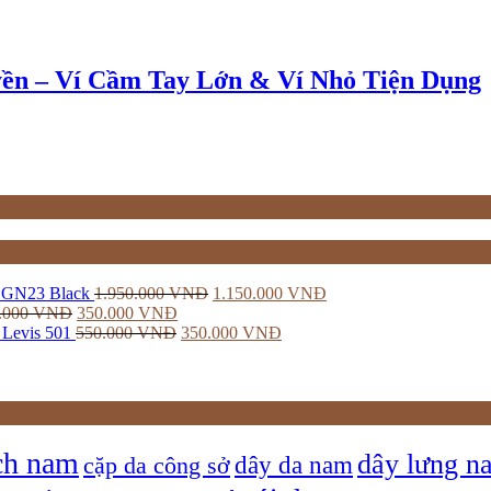
n – Ví Cầm Tay Lớn & Ví Nhỏ Tiện Dụng
SGN23 Black
1.950.000
VNĐ
1.150.000
VNĐ
.000
VNĐ
350.000
VNĐ
Levis 501
550.000
VNĐ
350.000
VNĐ
ch nam
dây lưng n
dây da nam
cặp da công sở