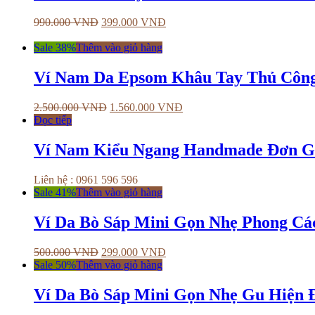
990.000
VNĐ
399.000
VNĐ
Sale 38%
Thêm vào giỏ hàng
Ví Nam Da Epsom Khâu Tay Thủ Côn
2.500.000
VNĐ
1.560.000
VNĐ
Đọc tiếp
Ví Nam Kiểu Ngang Handmade Đơn 
Liên hệ : 0961 596 596
Sale 41%
Thêm vào giỏ hàng
Ví Da Bò Sáp Mini Gọn Nhẹ Phong C
500.000
VNĐ
299.000
VNĐ
Sale 50%
Thêm vào giỏ hàng
Ví Da Bò Sáp Mini Gọn Nhẹ Gu Hiện