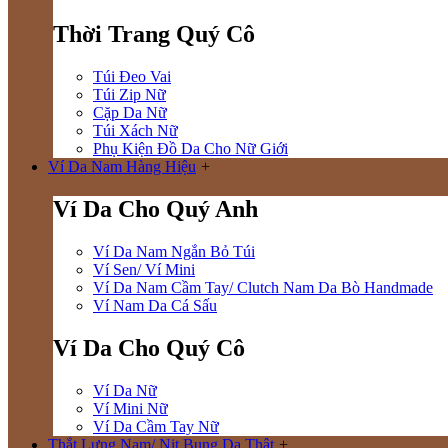
Thời Trang Quý Cô
Túi Đeo Vai
Túi Zip Nữ
Cặp Da Nữ
Túi Xách Nữ
Phụ Kiện Đồ Da Cho Nữ Giới
Ví Da Nam Hàng Hiệu
+
Ví Da Cho Quý Anh
Ví Da Nam Ngắn Bỏ Túi
Ví Sen/ Ví Mini
Ví Da Nam Cầm Tay/ Clutch Nam Da Bò Handmade
Ví Nam Da Cá Sấu
Ví Da Cho Quý Cô
Ví Da Nữ
Ví Mini Nữ
Ví Da Cầm Tay Nữ
Thắt Lưng Nam/ Nịt Bụng Da Thật
+