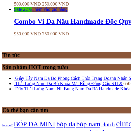
500.000
VNĐ
250.000
VNĐ
Sale 22%
Thêm vào giỏ hàng
Combo Ví Da Nâu Handmade Độc Quyề
950.000
VNĐ
750.000
VNĐ
Tin tức
Sản phẩm HOT trong tuần
Giày Tây Nam Da Bò Phong Cách Thời Trang Doanh Nhân 
Thắt Lưng Nam Da Bò Khóa Mặt Rồng Đẳng Cấp STL9
650
Dây Thắt Lưng Nam, Nịt Bụng Nam Da Bò Handmade Khóa 
Có thể bạn cần tìm
clut
bóp nam
BÓP DA MINI
bóp da
clutch
balo nữ