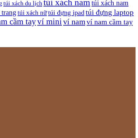
túi xách nam
túi xách nam
túi xách du lịch
g
túi đựng laptop
 trang
túi xách nữ
túi đựng ipad
am cầm tay
ví mini
ví nam
ví nam cầm tay