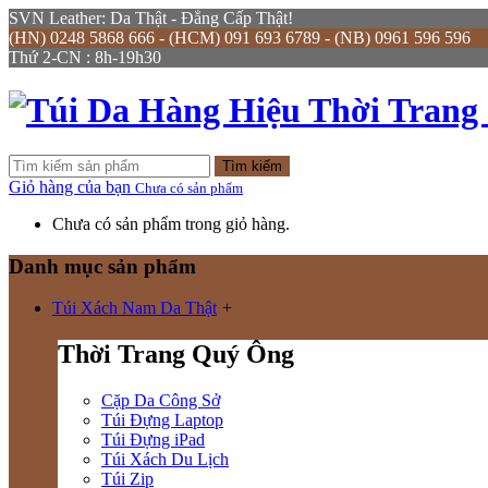
SVN Leather: Da Thật - Đẳng Cấp Thật!
(HN) 0248 5868 666 - (HCM) 091 693 6789 - (NB) 0961 596 596
Thứ 2-CN : 8h-19h30
Tìm kiếm
Giỏ hàng của bạn
Chưa có sản phẩm
Chưa có sản phẩm trong giỏ hàng.
Danh mục sản phẩm
Túi Xách Nam Da Thật
+
Thời Trang Quý Ông
Cặp Da Công Sở
Túi Đựng Laptop
Túi Đựng iPad
Túi Xách Du Lịch
Túi Zip