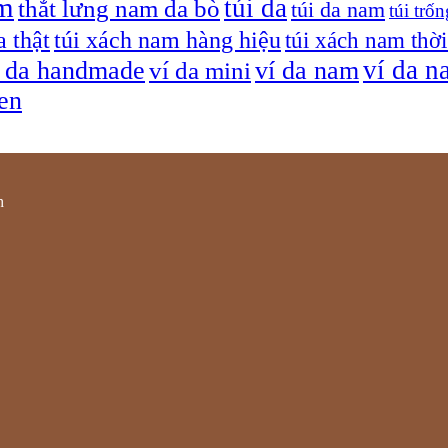
am
túi da
thắt lưng nam da bò
túi da nam
túi trốn
a thật
túi xách nam hàng hiệu
túi xách nam thời
ví da n
í da handmade
ví da nam
ví da mini
sen
h