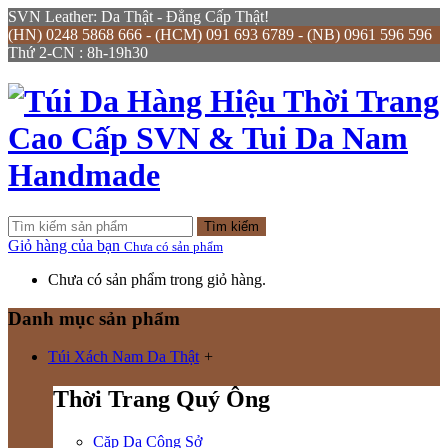
SVN Leather: Da Thật - Đẳng Cấp Thật!
(HN) 0248 5868 666 - (HCM) 091 693 6789 - (NB) 0961 596 596
Thứ 2-CN : 8h-19h30
Tìm kiếm
Giỏ hàng của bạn
Chưa có sản phẩm
Chưa có sản phẩm trong giỏ hàng.
Danh mục sản phẩm
Túi Xách Nam Da Thật
+
Thời Trang Quý Ông
Cặp Da Công Sở