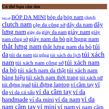
Có thể bạn cần tìm
bóp nam
BÓP DA MINI
bóp da
clutch
balo nữ
clutch nam
dây
dây da nam
cặp da công sở
lưng nam
giày nam
giày
giày da nam
giày da
giày nam da bò
nịt bụng nam
nam công sở
thắt lưng nam
túi
thắt lưng nam da bò
túi xách
da
túi da nam
túi xách du lịch
túi trống
nam
túi xách nam
túi xách nam công sở
da bò
túi xách nam da thật
túi xách nam
hàng hiệu
túi xách nam thời trang
túi xách nữ
túi đựng laptop
ví
ví cầm tay
túi đựng ipad
ví da cầm tay
da
ví da
ví da cá sấu
ví da
handmade
ví da nam
ví da mini
nam cầm tay
ví mini
ví nam
ví nam cầm