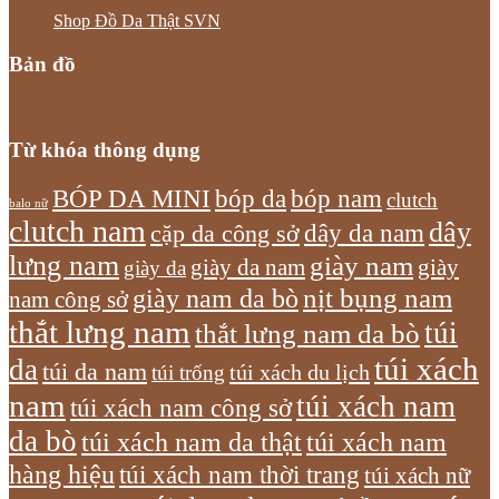
Shop Đồ Da Thật SVN
Bản đồ
Từ khóa thông dụng
bóp nam
BÓP DA MINI
bóp da
clutch
balo nữ
clutch nam
dây
dây da nam
cặp da công sở
lưng nam
giày nam
giày
giày da nam
giày da
giày nam da bò
nịt bụng nam
nam công sở
thắt lưng nam
túi
thắt lưng nam da bò
túi xách
da
túi da nam
túi xách du lịch
túi trống
nam
túi xách nam
túi xách nam công sở
da bò
túi xách nam da thật
túi xách nam
hàng hiệu
túi xách nam thời trang
túi xách nữ