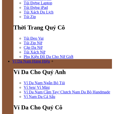
Túi Đựng Laptop
Túi Đựng iPad
Túi Xách Du Lịch
Túi Zip
Thời Trang Quý Cô
Túi Đeo Vai
Túi Zip Nữ
Cặp Da Nữ
Túi Xách Nữ
Phụ Kiện Đồ Da Cho Nữ Giới
Ví Da Nam Hàng Hiệu
+
Ví Da Cho Quý Anh
Ví Da Nam Ngắn Bỏ Túi
Ví Sen/ Ví Mini
Ví Da Nam Cầm Tay/ Clutch Nam Da Bò Handmade
Ví Nam Da Cá Sấu
Ví Da Cho Quý Cô