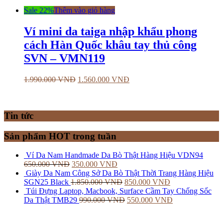
Sale 22%
Thêm vào giỏ hàng
Ví mini da taiga nhập khẩu phong
cách Hàn Quốc khâu tay thủ công
SVN – VMN119
1.990.000
VNĐ
1.560.000
VNĐ
Tin tức
Sản phẩm HOT trong tuần
Ví Da Nam Handmade Da Bò Thật Hàng Hiệu VDN94
650.000
VNĐ
350.000
VNĐ
Giày Da Nam Công Sở Da Bò Thật Thời Trang Hàng Hiệu
SGN25 Black
1.850.000
VNĐ
850.000
VNĐ
Túi Đựng Laptop, Macbook, Surface Cầm Tay Chống Sốc
Da Thật TMB29
990.000
VNĐ
550.000
VNĐ