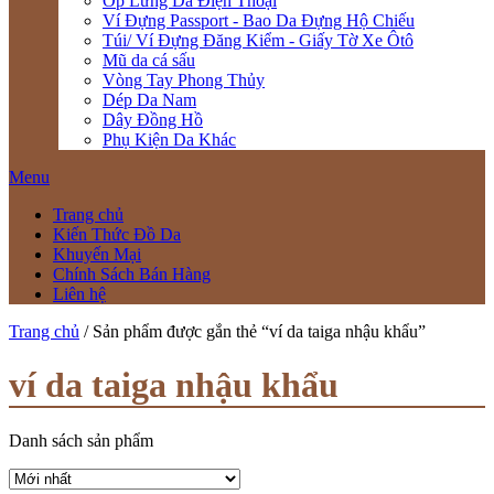
Ốp Lưng Da Điện Thoại
Ví Đựng Passport - Bao Da Đựng Hộ Chiếu
Túi/ Ví Đựng Đăng Kiểm - Giấy Tờ Xe Ôtô
Mũ da cá sấu
Vòng Tay Phong Thủy
Dép Da Nam
Dây Đồng Hồ
Phụ Kiện Da Khác
Menu
Trang chủ
Kiến Thức Đồ Da
Khuyến Mại
Chính Sách Bán Hàng
Liên hệ
Trang chủ
/ Sản phẩm được gắn thẻ “ví da taiga nhậu khẩu”
ví da taiga nhậu khẩu
Danh sách sản phẩm