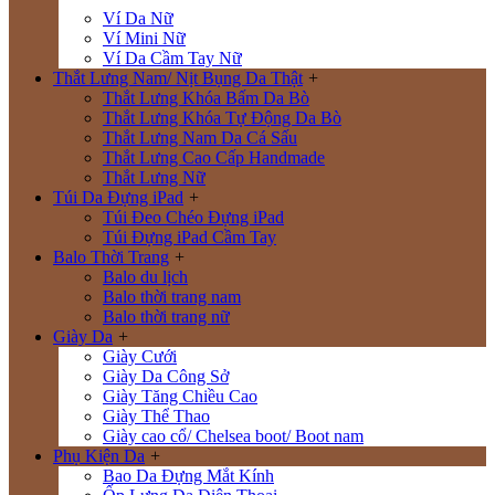
Ví Da Nữ
Ví Mini Nữ
Ví Da Cầm Tay Nữ
Thắt Lưng Nam/ Nịt Bụng Da Thật
+
Thắt Lưng Khóa Bấm Da Bò
Thắt Lưng Khóa Tự Động Da Bò
Thắt Lưng Nam Da Cá Sấu
Thắt Lưng Cao Cấp Handmade
Thắt Lưng Nữ
Túi Da Đựng iPad
+
Túi Đeo Chéo Đựng iPad
Túi Đựng iPad Cầm Tay
Balo Thời Trang
+
Balo du lịch
Balo thời trang nam
Balo thời trang nữ
Giày Da
+
Giày Cưới
Giày Da Công Sở
Giày Tăng Chiều Cao
Giày Thể Thao
Giày cao cổ/ Chelsea boot/ Boot nam
Phụ Kiện Da
+
Bao Da Đựng Mắt Kính