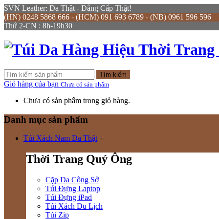
SVN Leather: Da Thật - Đẳng Cấp Thật!
(HN) 0248 5868 666 - (HCM) 091 693 6789 - (NB) 0961 596 596
Thứ 2-CN : 8h-19h30
Tìm kiếm
Giỏ hàng của bạn
Chưa có sản phẩm
Chưa có sản phẩm trong giỏ hàng.
Danh mục sản phẩm
Túi Xách Nam Da Thật
+
Thời Trang Quý Ông
Cặp Da Công Sở
Túi Đựng Laptop
Túi Đựng iPad
Túi Xách Du Lịch
Túi Zip