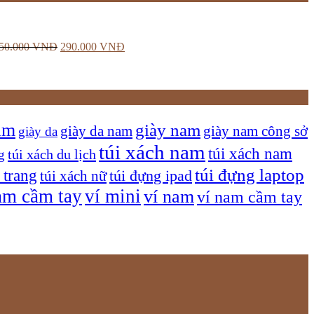
50.000
VNĐ
290.000
VNĐ
am
giày nam
giày nam công sở
giày da nam
giày da
túi xách nam
túi xách nam
túi xách du lịch
g
túi đựng laptop
 trang
túi xách nữ
túi đựng ipad
am cầm tay
ví mini
ví nam
ví nam cầm tay