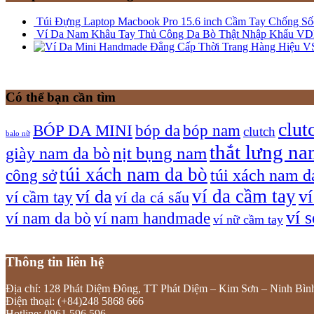
Túi Đựng Laptop Macbook Pro 15.6 inch Cầm Tay Chống 
Ví Da Nam Khâu Tay Thủ Công Da Bò Thật Nhập Khẩu V
Có thể bạn cần tìm
clut
bóp nam
BÓP DA MINI
bóp da
clutch
balo nữ
thắt lưng n
giày nam da bò
nịt bụng nam
túi xách nam da bò
túi xách nam d
công sở
ví da cầm tay
ví da
v
ví cầm tay
ví da cá sấu
ví 
ví nam da bò
ví nam handmade
ví nữ cầm tay
Thông tin liên hệ
Địa chỉ: 128 Phát Diệm Đông, TT Phát Diệm – Kim Sơn – Ninh Bìn
Điện thoại: (+84)248 5868 666
Hotline: 0961 596 596