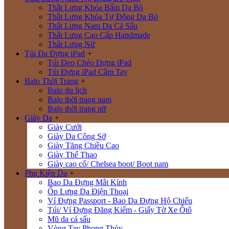
Thắt Lưng Khóa Bấm Da Bò
Thắt Lưng Khóa Tự Động Da Bò
Thắt Lưng Nam Da Cá Sấu
Thắt Lưng Cao Cấp Handmade
Thắt Lưng Nữ
Túi Da Đựng iPad
+
Túi Đeo Chéo Đựng iPad
Túi Đựng iPad Cầm Tay
Balo Thời Trang
+
Balo du lịch
Balo thời trang nam
Balo thời trang nữ
Giày Da
+
Giày Cưới
Giày Da Công Sở
Giày Tăng Chiều Cao
Giày Thể Thao
Giày cao cổ/ Chelsea boot/ Boot nam
Phụ Kiện Da
+
Bao Da Đựng Mắt Kính
Ốp Lưng Da Điện Thoại
Ví Đựng Passport - Bao Da Đựng Hộ Chiếu
Túi/ Ví Đựng Đăng Kiểm - Giấy Tờ Xe Ôtô
Mũ da cá sấu
Vòng Tay Phong Thủy