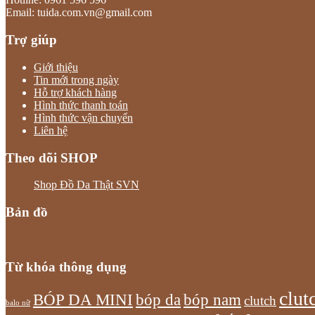
Email: tuida.com.vn@gmail.com
Trợ giúp
Giới thiệu
Tin mới trong ngày
Hỗ trợ khách hàng
Hình thức thanh toán
Hình thức vận chuyển
Liên hệ
Theo dõi SHOP
Shop Đồ Da Thật SVN
Bản đồ
Từ khóa thông dụng
clut
bóp nam
BÓP DA MINI
bóp da
clutch
balo nữ