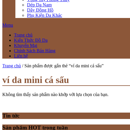
Dép Da Nam
Dây Đồng Hồ
Phụ Kiện Da Khác
Menu
Trang chủ
Kiến Thức Đồ Da
Khuyến Mại
Chính Sách Bán Hàng
Liên hệ
Trang chủ
/ Sản phẩm được gắn thẻ “ví da mini cá sấu”
ví da mini cá sấu
Không tìm thấy sản phẩm nào khớp với lựa chọn của bạn.
Tin tức
Sản phẩm HOT trong tuần