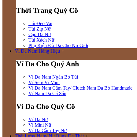
Thời Trang Quý Cô
Túi Đeo Vai
Túi Zip Nữ
Cặp Da Nữ
Túi Xách Nữ
Phụ Kiện Đồ Da Cho Nữ Giới
Ví Da Nam Hàng Hiệu
+
Ví Da Cho Quý Anh
Ví Da Nam Ngắn Bỏ Túi
Ví Sen/ Ví Mini
Ví Da Nam Cầm Tay/ Clutch Nam Da Bò Handmade
Ví Nam Da Cá Sấu
Ví Da Cho Quý Cô
Ví Da Nữ
Ví Mini Nữ
Ví Da Cầm Tay Nữ
Thắt Lưng Nam/ Nịt Bụng Da Thật
+