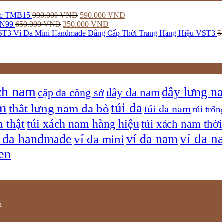
Sốc TMB15
990.000
VNĐ
590.000
VNĐ
DN99
650.000
VNĐ
350.000
VNĐ
Ví Da Mini Handmade Đẳng Cấp Thời Trang Hàng Hiệu VST3
5
ch nam
dây lưng n
dây da nam
cặp da công sở
am
túi da
thắt lưng nam da bò
túi da nam
túi trốn
a thật
túi xách nam hàng hiệu
túi xách nam thời
ví da n
í da handmade
ví da nam
ví da mini
sen
h