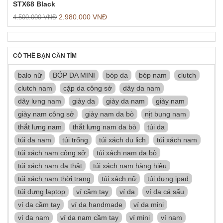
STX68 Black
2.980.000
VNĐ
4.500.000
VNĐ
CÓ THỂ BẠN CẦN TÌM
balo nữ
BÓP DA MINI
bóp da
bóp nam
clutch
clutch nam
cặp da công sở
dây da nam
dây lưng nam
giày da
giày da nam
giày nam
giày nam công sở
giày nam da bò
nịt bụng nam
thắt lưng nam
thắt lưng nam da bò
túi da
túi da nam
túi trống
túi xách du lịch
túi xách nam
túi xách nam công sở
túi xách nam da bò
túi xách nam da thật
túi xách nam hàng hiệu
túi xách nam thời trang
túi xách nữ
túi đựng ipad
túi đựng laptop
ví cầm tay
ví da
ví da cá sấu
ví da cầm tay
ví da handmade
ví da mini
ví da nam
ví da nam cầm tay
ví mini
ví nam