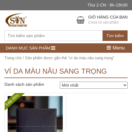
Thứ 2-CN : 8h-19h30
GIỎ HÀNG CỦA BẠN
Chưa có sản phẩm
Tìm kiếm
Menu
DANH MỤC SẢN PHẨM
Trang chủ
/ Sản phẩm được gắn thẻ “ví da màu nâu sang trọng”
VÍ DA MÀU NÂU SANG TRỌNG
Danh sách sản phẩm
Sale 45%