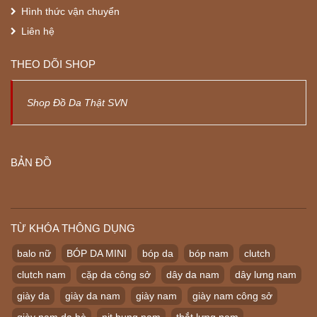
Hình thức vận chuyển
Liên hệ
THEO DÕI SHOP
Shop Đồ Da Thật SVN
BẢN ĐỒ
TỪ KHÓA THÔNG DỤNG
balo nữ
BÓP DA MINI
bóp da
bóp nam
clutch
clutch nam
cặp da công sở
dây da nam
dây lưng nam
giày da
giày da nam
giày nam
giày nam công sở
giày nam da bò
nịt bụng nam
thắt lưng nam