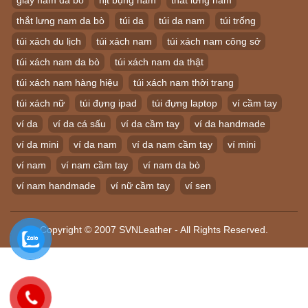
thắt lưng nam da bò
túi da
túi da nam
túi trống
túi xách du lịch
túi xách nam
túi xách nam công sở
túi xách nam da bò
túi xách nam da thật
túi xách nam hàng hiệu
túi xách nam thời trang
túi xách nữ
túi đựng ipad
túi đựng laptop
ví cầm tay
ví da
ví da cá sấu
ví da cầm tay
ví da handmade
ví da mini
ví da nam
ví da nam cầm tay
ví mini
ví nam
ví nam cầm tay
ví nam da bò
ví nam handmade
ví nữ cầm tay
ví sen
Copyright © 2007 SVNLeather - All Rights Reserved.