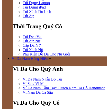
Túi Đựng Laptop
Túi Đựng iPad
Túi Xách Du Lịch
Túi Zip
Thời Trang Quý Cô
Túi Đeo Vai
Túi Zip Nữ
Cặp Da Nữ
Túi Xách Nữ
Phụ Kiện Đồ Da Cho Nữ Giới
Ví Da Nam Hàng Hiệu
+
Ví Da Cho Quý Anh
Ví Da Nam Ngắn Bỏ Túi
Ví Sen/ Ví Mini
Ví Da Nam Cầm Tay/ Clutch Nam Da Bò Handmade
Ví Nam Da Cá Sấu
Ví Da Cho Quý Cô