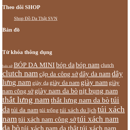
Theo dõi SHOP
Shop Đồ Da Thật SVN
Bản đồ
Từ khóa thông dụng
bóp nam
BÓP DA MINI
bóp da
clutch
balo nữ
clutch nam
dây
dây da nam
cặp da công sở
lưng nam
giày nam
giày
giày da nam
giày da
giày nam da bò
nịt bụng nam
nam công sở
thắt lưng nam
túi
thắt lưng nam da bò
túi xách
da
túi da nam
túi xách du lịch
túi trống
nam
túi xách nam
túi xách nam công sở
da bò
túi xách nam da thật
túi xách nam