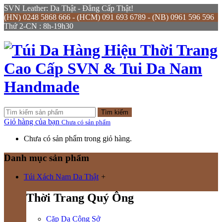
SVN Leather: Da Thật - Đẳng Cấp Thật!
(HN) 0248 5868 666 - (HCM) 091 693 6789 - (NB) 0961 596 596
Thứ 2-CN : 8h-19h30
Tìm kiếm
Giỏ hàng của bạn
Chưa có sản phẩm
Chưa có sản phẩm trong giỏ hàng.
Danh mục sản phẩm
Túi Xách Nam Da Thật
+
Thời Trang Quý Ông
Cặp Da Công Sở