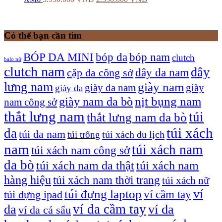
Có thể bạn cần tìm
bóp nam
BÓP DA MINI
bóp da
clutch
balo nữ
clutch nam
dây
dây da nam
cặp da công sở
lưng nam
giày nam
giày
giày da nam
giày da
giày nam da bò
nịt bụng nam
nam công sở
thắt lưng nam
túi
thắt lưng nam da bò
túi xách
da
túi da nam
túi xách du lịch
túi trống
nam
túi xách nam
túi xách nam công sở
da bò
túi xách nam da thật
túi xách nam
hàng hiệu
túi xách nam thời trang
túi xách nữ
túi đựng laptop
ví
ví cầm tay
túi đựng ipad
ví da cầm tay
da
ví da
ví da cá sấu