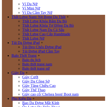
Ví Da Nữ
Ví Mini Nữ
Ví Da Cầm Tay Nữ
Thắt Lưng Nam/ Nịt Bụng Da Thật
+
Thắt Lưng Khóa Bấm Da Bò
Thắt Lưng Khóa Tự Động Da Bò
Thắt Lưng Nam Da Cá Sấu
Thắt Lưng Cao Cấp Handmade
Thắt Lưng Nữ
Túi Da Đựng iPad
+
Túi Đeo Chéo Đựng iPad
Túi Đựng iPad Cầm Tay
Balo Thời Trang
+
Balo du lịch
Balo thời trang nam
Balo thời trang nữ
Giày Da
+
Giày Cưới
Giày Da Công Sở
Giày Tăng Chiều Cao
Giày Thể Thao
Giày cao cổ/ Chelsea boot/ Boot nam
Phụ Kiện Da
+
Bao Da Đựng Mắt Kính