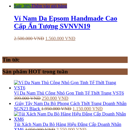
Sale 38%
Thêm vào giỏ hàng
Ví Nam Da Epsom Handmade Cao
Cấp Ấn Tượng SVNVN19
2.500.000
VNĐ
1.560.000
VNĐ
Tin tức
Sản phẩm HOT trong tuần
Ví Da Nam Thủ Công Nhỏ Gọn Tinh Tế Thời Trang VST6
399.000
VNĐ
250.000
VNĐ
Giày Tây Nam Da Bò Phong Cách Thời Trang Doanh Nhân
SGN23 Black
1.950.000
VNĐ
1.150.000
VNĐ
Túi Xách Nam Da Bò Hàng Hiệu Đẳng Cấp Doanh Nhân
XM6
3.950.000
VNĐ
2.550.000
VNĐ