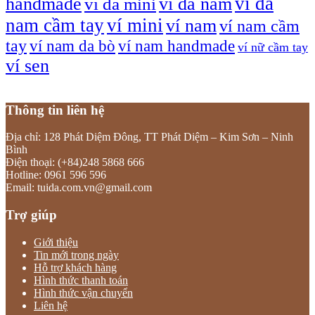
ví da
handmade
ví da nam
ví da mini
nam cầm tay
ví mini
ví nam
ví nam cầm
tay
ví nam da bò
ví nam handmade
ví nữ cầm tay
ví sen
Thông tin liên hệ
Địa chỉ: 128 Phát Diệm Đông, TT Phát Diệm – Kim Sơn – Ninh
Bình
Điện thoại: (+84)248 5868 666
Hotline: 0961 596 596
Email: tuida.com.vn@gmail.com
Trợ giúp
Giới thiệu
Tin mới trong ngày
Hỗ trợ khách hàng
Hình thức thanh toán
Hình thức vận chuyển
Liên hệ