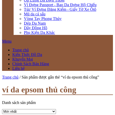
Ốp Lưng Da Điện Thoại
Ví Đựng Passport - Bao Da Đựng Hộ Chiếu
Túi/ Ví Đựng Đăng Kiểm - Giấy Tờ Xe Ôtô
Mũ da cá sấu
Vòng Tay Phong Thủy
Dép Da Nam
Dây Đồng Hồ
Phụ Kiện Da Khác
Menu
Trang chủ
Kiến Thức Đồ Da
Khuyến Mại
Chính Sách Bán Hàng
Liên hệ
Trang chủ
/ Sản phẩm được gắn thẻ “ví da epsom thủ công”
ví da epsom thủ công
Danh sách sản phẩm