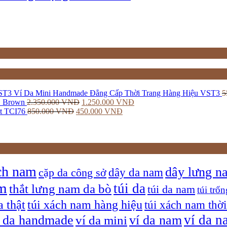
Ví Da Mini Handmade Đẳng Cấp Thời Trang Hàng Hiệu VST3
5
1 Brown
2.350.000
VNĐ
1.250.000
VNĐ
t TCI76
850.000
VNĐ
450.000
VNĐ
ch nam
dây lưng n
dây da nam
cặp da công sở
am
túi da
thắt lưng nam da bò
túi da nam
túi trốn
a thật
túi xách nam hàng hiệu
túi xách nam thời
ví da n
í da handmade
ví da nam
ví da mini