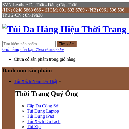
SVN Leather: Da Thật - Đẳng Cấp Thật!
(HN) 0248 5868 666 - (HCM) 091 693 6789 - (NB) 0961 596 596
Thứ 2-CN : 8h-19h30
Tìm kiếm
Giỏ hàng của bạn
Chưa có sản phẩm
Chưa có sản phẩm trong giỏ hàng.
Danh mục sản phẩm
Túi Xách Nam Da Thật
+
Thời Trang Quý Ông
Cặp Da Công Sở
Túi Đựng Laptop
Túi Đựng iPad
Túi Xách Du Lịch
Túi Zip