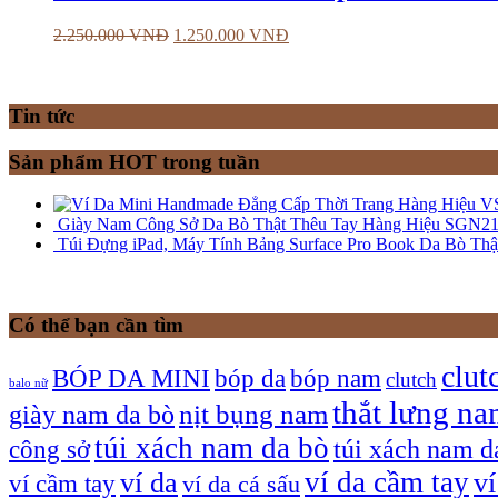
2.250.000
VNĐ
1.250.000
VNĐ
Tin tức
Sản phẩm HOT trong tuần
Giày Nam Công Sở Da Bò Thật Thêu Tay Hàng Hiệu SGN2
Túi Đựng iPad, Máy Tính Bảng Surface Pro Book Da Bò Thậ
Có thể bạn cần tìm
clut
bóp nam
BÓP DA MINI
bóp da
clutch
balo nữ
thắt lưng n
giày nam da bò
nịt bụng nam
túi xách nam da bò
túi xách nam d
công sở
ví da cầm tay
ví da
v
ví cầm tay
ví da cá sấu