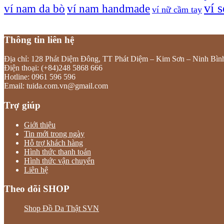
ví 
ví nam da bò
ví nam handmade
ví nữ cầm tay
Thông tin liên hệ
Địa chỉ: 128 Phát Diệm Đông, TT Phát Diệm – Kim Sơn – Ninh Bìn
Điện thoại: (+84)248 5868 666
Hotline: 0961 596 596
Email: tuida.com.vn@gmail.com
Trợ giúp
Giới thiệu
Tin mới trong ngày
Hỗ trợ khách hàng
Hình thức thanh toán
Hình thức vận chuyển
Liên hệ
Theo dõi SHOP
Shop Đồ Da Thật SVN