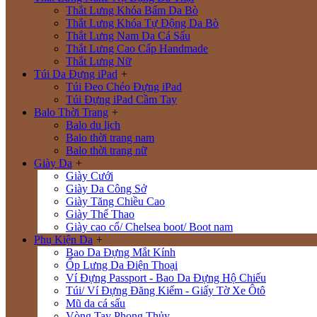
Thắt Lưng Khóa Bấm Da Bò
Thắt Lưng Khóa Tự Động Da Bò
Thắt Lưng Nam Da Cá Sấu
Thắt Lưng Cao Cấp Handmade
Thắt Lưng Nữ
Túi Da Đựng iPad
+
Túi Đeo Chéo Đựng iPad
Túi Đựng iPad Cầm Tay
Balo Thời Trang
+
Balo du lịch
Balo thời trang nam
Balo thời trang nữ
Giày Da
+
Giày Cưới
Giày Da Công Sở
Giày Tăng Chiều Cao
Giày Thể Thao
Giày cao cổ/ Chelsea boot/ Boot nam
Phụ Kiện Da
+
Bao Da Đựng Mắt Kính
Ốp Lưng Da Điện Thoại
Ví Đựng Passport - Bao Da Đựng Hộ Chiếu
Túi/ Ví Đựng Đăng Kiểm - Giấy Tờ Xe Ôtô
Mũ da cá sấu
Vòng Tay Phong Thủy