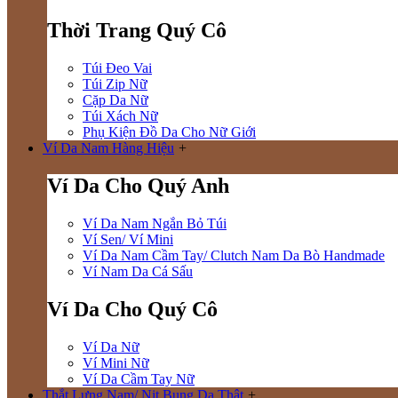
Thời Trang Quý Cô
Túi Đeo Vai
Túi Zip Nữ
Cặp Da Nữ
Túi Xách Nữ
Phụ Kiện Đồ Da Cho Nữ Giới
Ví Da Nam Hàng Hiệu
+
Ví Da Cho Quý Anh
Ví Da Nam Ngắn Bỏ Túi
Ví Sen/ Ví Mini
Ví Da Nam Cầm Tay/ Clutch Nam Da Bò Handmade
Ví Nam Da Cá Sấu
Ví Da Cho Quý Cô
Ví Da Nữ
Ví Mini Nữ
Ví Da Cầm Tay Nữ
Thắt Lưng Nam/ Nịt Bụng Da Thật
+