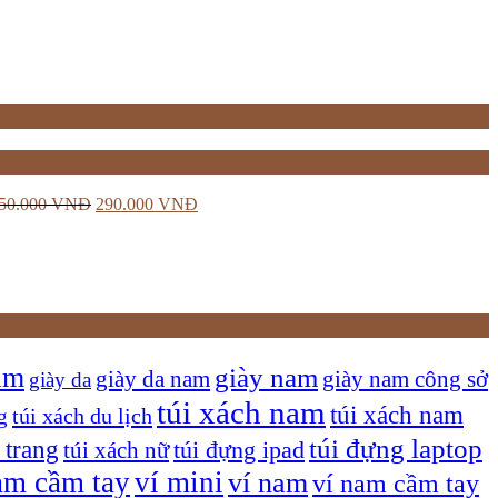
50.000
VNĐ
290.000
VNĐ
am
giày nam
giày nam công sở
giày da nam
giày da
túi xách nam
túi xách nam
túi xách du lịch
g
túi đựng laptop
 trang
túi xách nữ
túi đựng ipad
am cầm tay
ví mini
ví nam
ví nam cầm tay