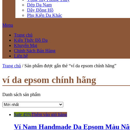
Dép Da Nam
Dây Đồng Hồ
Phụ Kiện Da Khác
Menu
Trang chủ
Kiến Thức Đồ Da
Khuyến Mại
Chính Sách Bán Hàng
Liên hệ
Trang chủ
/ Sản phẩm được gắn thẻ “ví da epsom chính hãng”
ví da epsom chính hãng
Danh sách sản phẩm
Sale 45%
Thêm vào giỏ hàng
Ví Nam Handmade Da Epsom Màu Nâ