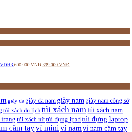
u VDH3
600.000
VNĐ
399.000
VNĐ
am
giày nam
giày nam công sở
giày da nam
giày da
túi xách nam
túi xách nam
túi xách du lịch
g
túi đựng laptop
 trang
túi xách nữ
túi đựng ipad
am cầm tay
ví mini
ví nam
ví nam cầm tay