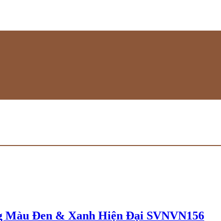
g Màu Đen & Xanh Hiện Đại SVNVN156