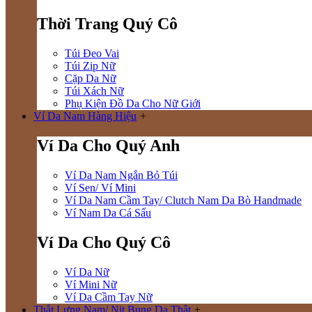
Thời Trang Quý Cô
Túi Đeo Vai
Túi Zip Nữ
Cặp Da Nữ
Túi Xách Nữ
Phụ Kiện Đồ Da Cho Nữ Giới
Ví Da Nam Hàng Hiệu
+
Ví Da Cho Quý Anh
Ví Da Nam Ngắn Bỏ Túi
Ví Sen/ Ví Mini
Ví Da Nam Cầm Tay/ Clutch Nam Da Bò Handmade
Ví Nam Da Cá Sấu
Ví Da Cho Quý Cô
Ví Da Nữ
Ví Mini Nữ
Ví Da Cầm Tay Nữ
Thắt Lưng Nam/ Nịt Bụng Da Thật
+