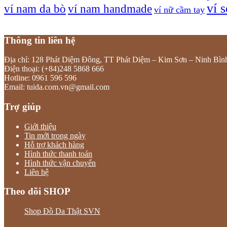
ví 
ví nam da bò
ví nam handmade
ví nữ cầm tay
Thông tin liên hệ
Địa chỉ: 128 Phát Diệm Đông, TT Phát Diệm – Kim Sơn – Ninh Bìn
Điện thoại: (+84)248 5868 666
Hotline: 0961 596 596
Email: tuida.com.vn@gmail.com
Trợ giúp
Giới thiệu
Tin mới trong ngày
Hỗ trợ khách hàng
Hình thức thanh toán
Hình thức vận chuyển
Liên hệ
Theo dõi SHOP
Shop Đồ Da Thật SVN