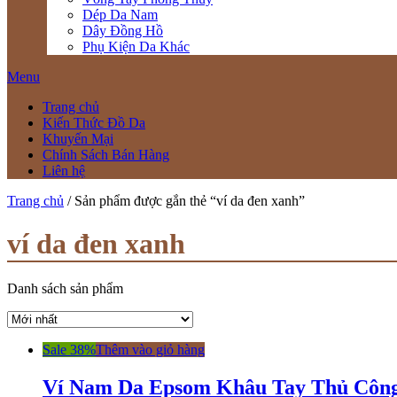
Dép Da Nam
Dây Đồng Hồ
Phụ Kiện Da Khác
Menu
Trang chủ
Kiến Thức Đồ Da
Khuyến Mại
Chính Sách Bán Hàng
Liên hệ
Trang chủ
/ Sản phẩm được gắn thẻ “ví da đen xanh”
ví da đen xanh
Danh sách sản phẩm
Sale 38%
Thêm vào giỏ hàng
Ví Nam Da Epsom Khâu Tay Thủ Côn