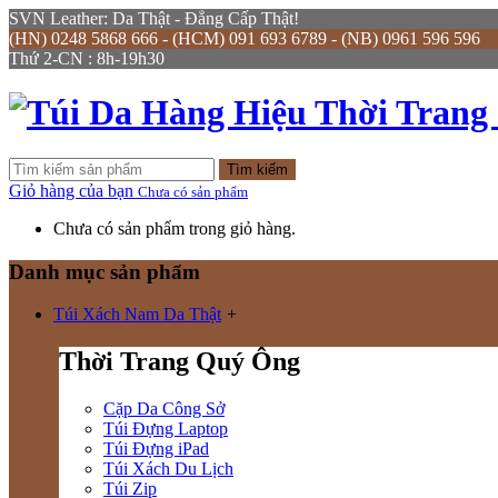
SVN Leather: Da Thật - Đẳng Cấp Thật!
(HN) 0248 5868 666 - (HCM) 091 693 6789 - (NB) 0961 596 596
Thứ 2-CN : 8h-19h30
Tìm kiếm
Giỏ hàng của bạn
Chưa có sản phẩm
Chưa có sản phẩm trong giỏ hàng.
Danh mục sản phẩm
Túi Xách Nam Da Thật
+
Thời Trang Quý Ông
Cặp Da Công Sở
Túi Đựng Laptop
Túi Đựng iPad
Túi Xách Du Lịch
Túi Zip