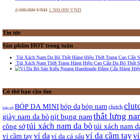
2.500.000
VNĐ
1.560.000
VNĐ
Tin tức
Sản phẩm HOT trong tuần
Túi Xách Nam Da Bò Thật Hàng Hiệu Thời Trang Cao Cấp
Túi Xách Nam Thời Trang Hàng Hiệu Cao Cấp Da Bò Thật 
Có thể bạn cần tìm
clut
bóp nam
BÓP DA MINI
bóp da
clutch
balo nữ
thắt lưng n
giày nam da bò
nịt bụng nam
túi xách nam da bò
túi xách nam d
công sở
ví da cầm tay
ví da
v
ví cầm tay
ví da cá sấu