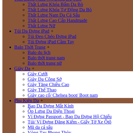
Thắt Lưng Khóa Bấm Da Bò
Thắt Lưng Khóa Tự Động Da Bò
Thắt Lưng Nam Da Cá Sấu
Thắt Lưng Cao Cấp Handmade
Thắt Lưng Nữ
Túi Da Đựng iPad
+
Túi Đeo Chéo Đựng iPad
Túi Đựng iPad Cầm Tay
Balo Thời Trang
+
Balo du lịch
Balo thời trang nam
Balo thời trang nữ
Giày Da
+
Giày Cưới
Giày Da Công Sở
Giày Tăng Chiều Cao
Giày Thể Thao
Giày cao cổ/ Chelsea boot/ Boot nam
Phụ Kiện Da
+
Bao Da Đựng Mắt Kính
Ốp Lưng Da Điện Thoại
Ví Đựng Passport - Bao Da Đựng Hộ Chiếu
Túi/ Ví Đựng Đăng Kiểm - Giấy Tờ Xe Ôtô
Mũ da cá sấu
Vòng Tay Phong Thủy