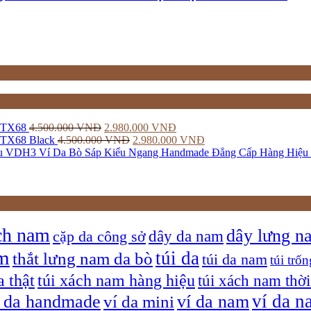
 STX68
4.500.000
VNĐ
2.980.000
VNĐ
STX68 Black
4.500.000
VNĐ
2.980.000
VNĐ
Ví Da Bò Sáp Kiểu Ngang Handmade Đẳng Cấp Hàng Hiệ
ch nam
dây lưng n
dây da nam
cặp da công sở
am
túi da
thắt lưng nam da bò
túi da nam
túi trốn
a thật
túi xách nam hàng hiệu
túi xách nam thời
ví da n
í da handmade
ví da nam
ví da mini