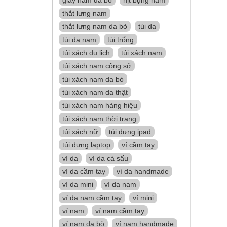
thắt lưng nam
thắt lưng nam da bò
túi da
túi da nam
túi trống
túi xách du lịch
túi xách nam
túi xách nam công sở
túi xách nam da bò
túi xách nam da thật
túi xách nam hàng hiệu
túi xách nam thời trang
túi xách nữ
túi đựng ipad
túi đựng laptop
ví cầm tay
ví da
ví da cá sấu
ví da cầm tay
ví da handmade
ví da mini
ví da nam
ví da nam cầm tay
ví mini
ví nam
ví nam cầm tay
ví nam da bò
ví nam handmade