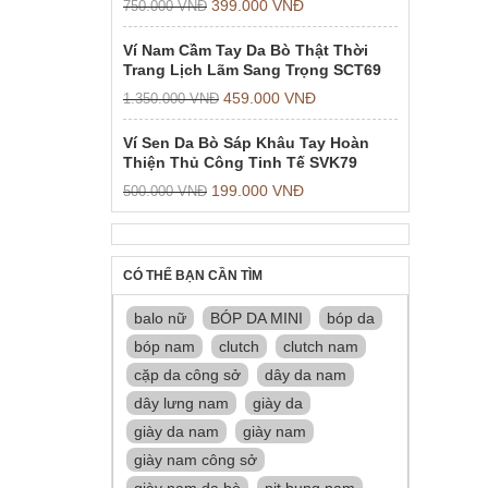
399.000
VNĐ
750.000
VNĐ
Ví Nam Cầm Tay Da Bò Thật Thời
Trang Lịch Lãm Sang Trọng SCT69
459.000
VNĐ
1.350.000
VNĐ
Ví Sen Da Bò Sáp Khâu Tay Hoàn
Thiện Thủ Công Tinh Tế SVK79
199.000
VNĐ
500.000
VNĐ
CÓ THỂ BẠN CẦN TÌM
balo nữ
BÓP DA MINI
bóp da
bóp nam
clutch
clutch nam
cặp da công sở
dây da nam
dây lưng nam
giày da
giày da nam
giày nam
giày nam công sở
giày nam da bò
nịt bụng nam