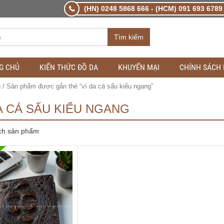
(HN) 0248 5868 666 - (HCM) 091 693 6789 
Tìm kiếm
G CHỦ
KIẾN THỨC ĐỒ DA
KHUYẾN MẠI
CHÍNH SÁCH
ủ
/ Sản phẩm được gắn thẻ “ví da cá sấu kiểu ngang”
A CÁ SẤU KIỂU NGANG
ch sản phẩm