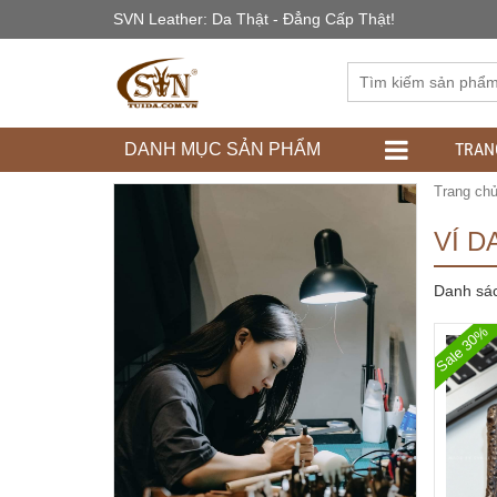
SVN Leather: Da Thật - Đẳng Cấp Thật!
TRAN
DANH MỤC SẢN PHẨM
Trang ch
VÍ D
Danh sá
Sale 30%