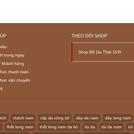
IÚP
THEO DÕI SHOP
hiệu
Shop Đồ Da Thật SVN
ới trong ngày
ợ khách hàng
thức thanh toán
thức vận chuyển
hệ
utch
clutch nam
cặp da công sở
dây da nam
dây lưng nam
m
thắt lưng nam
thắt lưng nam da bò
túi da
túi da nam
túi