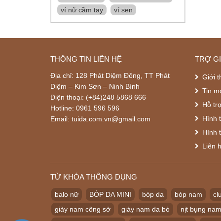
ví nữ cầm tay
ví sen
THÔNG TIN LIÊN HỆ
TRỢ G
Địa chỉ: 128 Phát Diệm Đông, TT Phát
Giới t
Diệm – Kim Sơn – Ninh Bình
Tin m
Điện thoại: (+84)248 5868 666
Hỗ tr
Hotline: 0961 596 596
Hình 
Email: tuida.com.vn@gmail.com
Hình 
Liên 
TỪ KHÓA THÔNG DỤNG
balo nữ
BÓP DA MINI
bóp da
bóp nam
cl
giày nam công sở
giày nam da bò
nịt bụng na