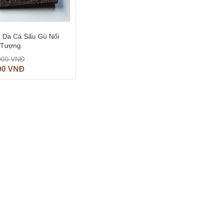
 Da Cá Sấu Gù Nổi
 Tượng
000
VNĐ
00
VNĐ