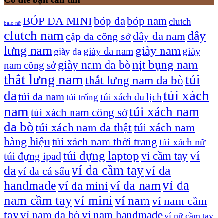
bóp nam
BÓP DA MINI
bóp da
clutch
balo nữ
clutch nam
dây
dây da nam
cặp da công sở
lưng nam
giày nam
giày
giày da nam
giày da
giày nam da bò
nịt bụng nam
nam công sở
thắt lưng nam
túi
thắt lưng nam da bò
túi xách
da
túi da nam
túi xách du lịch
túi trống
nam
túi xách nam
túi xách nam công sở
da bò
túi xách nam da thật
túi xách nam
hàng hiệu
túi xách nam thời trang
túi xách nữ
túi đựng laptop
ví
ví cầm tay
túi đựng ipad
ví da cầm tay
da
ví da
ví da cá sấu
ví da
handmade
ví da nam
ví da mini
nam cầm tay
ví mini
ví nam
ví nam cầm
tay
ví nam da bò
ví nam handmade
ví nữ cầm tay