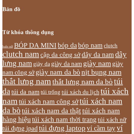
Bản đồ
Từ khóa thông dụng
bóp nam
BÓP DA MINI
bóp da
clutch
balo nữ
clutch nam
dây
dây da nam
cặp da công sở
lưng nam
giày nam
giày
giày da nam
giày da
giày nam da bò
nịt bụng nam
nam công sở
thắt lưng nam
túi
thắt lưng nam da bò
túi xách
da
túi da nam
túi xách du lịch
túi trống
nam
túi xách nam
túi xách nam công sở
da bò
túi xách nam da thật
túi xách nam
hàng hiệu
túi xách nam thời trang
túi xách nữ
túi đựng laptop
ví
ví cầm tay
túi đựng ipad