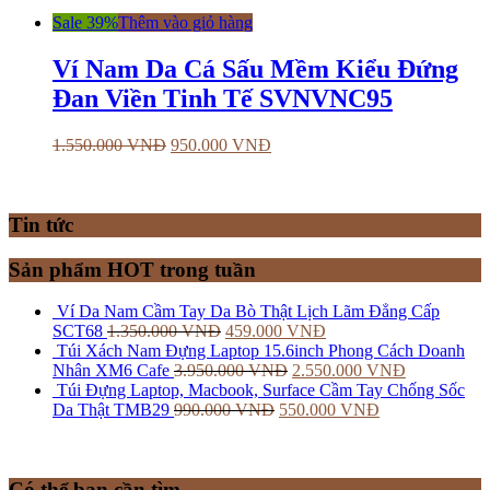
Sale 39%
Thêm vào giỏ hàng
Ví Nam Da Cá Sấu Mềm Kiểu Đứng
Đan Viền Tinh Tế SVNVNC95
1.550.000
VNĐ
950.000
VNĐ
Tin tức
Sản phẩm HOT trong tuần
Ví Da Nam Cầm Tay Da Bò Thật Lịch Lãm Đẳng Cấp
SCT68
1.350.000
VNĐ
459.000
VNĐ
Túi Xách Nam Đựng Laptop 15.6inch Phong Cách Doanh
Nhân XM6 Cafe
3.950.000
VNĐ
2.550.000
VNĐ
Túi Đựng Laptop, Macbook, Surface Cầm Tay Chống Sốc
Da Thật TMB29
990.000
VNĐ
550.000
VNĐ
Có thể bạn cần tìm