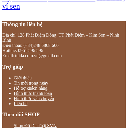
ví sen
Thông tin liên hệ
Địa chỉ: 128 Phát Diệm Đông, TT Phát Diệm – Kim Sơn – Ninh
Bình
Điện thoại: (+84)248 5868 666
Hotline: 0961 596 596
Email: tuida.com.vn@gmail.com
Trợ giúp
Giới thiệu
Tin mới trong ngày
Hỗ trợ khách hàng
Hình thức thanh toán
Hình thức vận chuyển
Liên hệ
Theo dõi SHOP
Shop Đồ Da Thật SVN