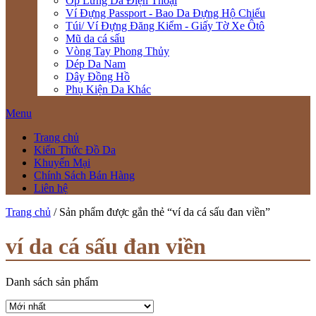
Ốp Lưng Da Điện Thoại
Ví Đựng Passport - Bao Da Đựng Hộ Chiếu
Túi/ Ví Đựng Đăng Kiểm - Giấy Tờ Xe Ôtô
Mũ da cá sấu
Vòng Tay Phong Thủy
Dép Da Nam
Dây Đồng Hồ
Phụ Kiện Da Khác
Menu
Trang chủ
Kiến Thức Đồ Da
Khuyến Mại
Chính Sách Bán Hàng
Liên hệ
Trang chủ
/ Sản phẩm được gắn thẻ “ví da cá sấu đan viền”
ví da cá sấu đan viền
Danh sách sản phẩm