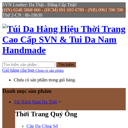
SVN Leather: Da Thật - Đẳng Cấp Thật!
(HN) 0248 5868 666 - (HCM) 091 693 6789 - (NB) 0961 596 596
Thứ 2-CN : 8h-19h30
Tìm kiếm
Giỏ hàng của bạn
Chưa có sản phẩm
Chưa có sản phẩm trong giỏ hàng.
Danh mục sản phẩm
Túi Xách Nam Da Thật
+
Thời Trang Quý Ông
Cặp Da Công Sở