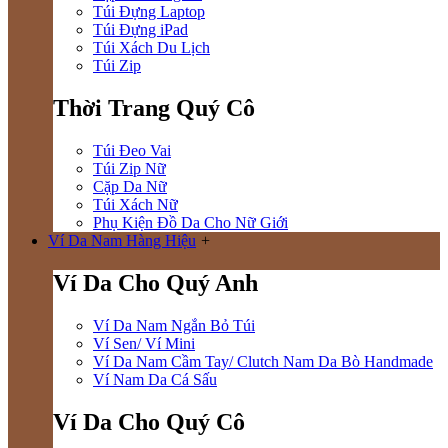
Túi Đựng Laptop
Túi Đựng iPad
Túi Xách Du Lịch
Túi Zip
Thời Trang Quý Cô
Túi Đeo Vai
Túi Zip Nữ
Cặp Da Nữ
Túi Xách Nữ
Phụ Kiện Đồ Da Cho Nữ Giới
Ví Da Nam Hàng Hiệu
+
Ví Da Cho Quý Anh
Ví Da Nam Ngắn Bỏ Túi
Ví Sen/ Ví Mini
Ví Da Nam Cầm Tay/ Clutch Nam Da Bò Handmade
Ví Nam Da Cá Sấu
Ví Da Cho Quý Cô