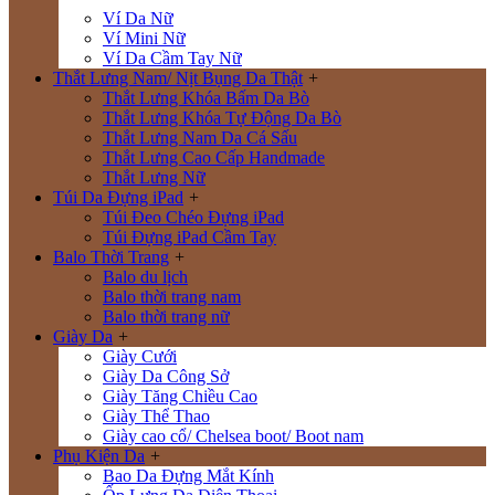
Ví Da Nữ
Ví Mini Nữ
Ví Da Cầm Tay Nữ
Thắt Lưng Nam/ Nịt Bụng Da Thật
+
Thắt Lưng Khóa Bấm Da Bò
Thắt Lưng Khóa Tự Động Da Bò
Thắt Lưng Nam Da Cá Sấu
Thắt Lưng Cao Cấp Handmade
Thắt Lưng Nữ
Túi Da Đựng iPad
+
Túi Đeo Chéo Đựng iPad
Túi Đựng iPad Cầm Tay
Balo Thời Trang
+
Balo du lịch
Balo thời trang nam
Balo thời trang nữ
Giày Da
+
Giày Cưới
Giày Da Công Sở
Giày Tăng Chiều Cao
Giày Thể Thao
Giày cao cổ/ Chelsea boot/ Boot nam
Phụ Kiện Da
+
Bao Da Đựng Mắt Kính