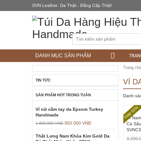
SVN Leather: Da Thật - Đẳng Cấp Thật!
TRAN
DANH MỤC SẢN PHẨM
Trang ch
VÍ D
TIN TỨC
SẢN PHẨM HOT TRONG TUẦN
Danh sá
Sale 52%
Ví nữ cầm tay da Epsom Turkey
Handmade
Ví Nam
850.000
VNĐ
1.800.000
VNĐ
Cá Sấu
SVNCS
Thắt Lưng Nam Khóa Kim Gold Da
3.200.