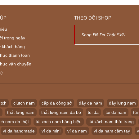
IÚP
THEO DÕI SHOP
hiệu
Shop Đồ Da Thật SVN
ới trong ngày
ợ khách hàng
thức thanh toán
thức vận chuyển
hệ
utch
clutch nam
cặp da công sở
dây da nam
dây lưng nam
m
thắt lưng nam
thắt lưng nam da bò
túi da
túi da nam
túi
ách nam da thật
túi xách nam hàng hiệu
túi xách nam thời trang
ví da handmade
ví da mini
ví da nam
ví da nam cầm tay
v