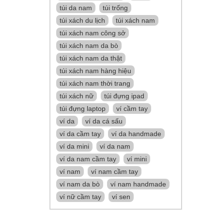
túi da nam
túi trống
túi xách du lịch
túi xách nam
túi xách nam công sở
túi xách nam da bò
túi xách nam da thật
túi xách nam hàng hiệu
túi xách nam thời trang
túi xách nữ
túi đựng ipad
túi đựng laptop
ví cầm tay
ví da
ví da cá sấu
ví da cầm tay
ví da handmade
ví da mini
ví da nam
ví da nam cầm tay
ví mini
ví nam
ví nam cầm tay
ví nam da bò
ví nam handmade
ví nữ cầm tay
ví sen