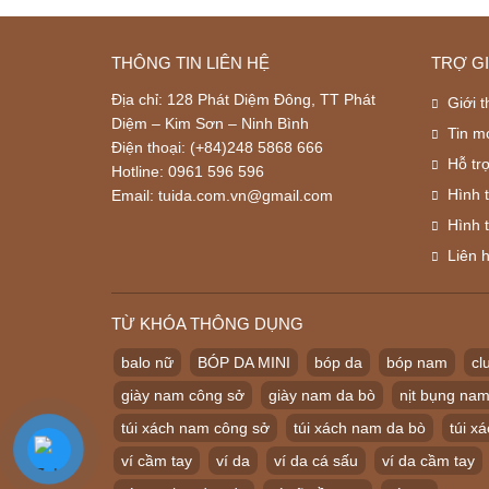
THÔNG TIN LIÊN HỆ
TRỢ G
Địa chỉ: 128 Phát Diệm Đông, TT Phát
Giới t
Diệm – Kim Sơn – Ninh Bình
Tin m
Điện thoại: (+84)248 5868 666
Hỗ tr
Hotline: 0961 596 596
Hình 
Email: tuida.com.vn@gmail.com
Hình 
Liên 
TỪ KHÓA THÔNG DỤNG
balo nữ
BÓP DA MINI
bóp da
bóp nam
cl
giày nam công sở
giày nam da bò
nịt bụng na
túi xách nam công sở
túi xách nam da bò
túi x
ví cầm tay
ví da
ví da cá sấu
ví da cầm tay