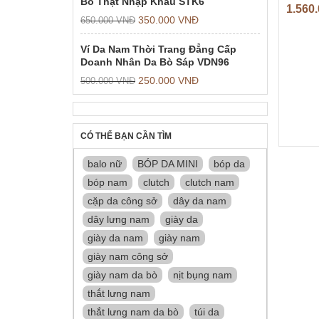
Bò Thật Nhập Khẩu STK6
1.560
350.000
VNĐ
650.000
VNĐ
Ví Da Nam Thời Trang Đẳng Cấp
Doanh Nhân Da Bò Sáp VDN96
250.000
VNĐ
500.000
VNĐ
CÓ THỂ BẠN CẦN TÌM
balo nữ
BÓP DA MINI
bóp da
bóp nam
clutch
clutch nam
cặp da công sở
dây da nam
dây lưng nam
giày da
giày da nam
giày nam
giày nam công sở
giày nam da bò
nịt bụng nam
thắt lưng nam
thắt lưng nam da bò
túi da