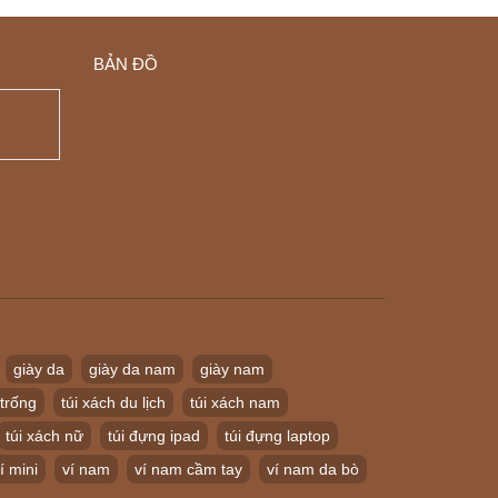
BẢN ĐỒ
giày da
giày da nam
giày nam
 trống
túi xách du lịch
túi xách nam
túi xách nữ
túi đựng ipad
túi đựng laptop
í mini
ví nam
ví nam cầm tay
ví nam da bò