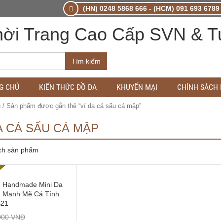
(HN) 0248 5868 666 - (HCM) 091 693 6789 
Tìm kiếm
G CHỦ
KIẾN THỨC ĐỒ DA
KHUYẾN MẠI
CHÍNH SÁCH
ủ
/ Sản phẩm được gắn thẻ “ví da cá sấu cá mập”
A CÁ SẤU CÁ MẬP
ch sản phẩm
 Handmade Mini Da
 Mạnh Mẽ Cá Tính
21
000
VNĐ