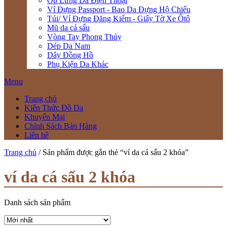
Ốp Lưng Da Điện Thoại
Ví Đựng Passport - Bao Da Đựng Hộ Chiếu
Túi/ Ví Đựng Đăng Kiểm - Giấy Tờ Xe Ôtô
Mũ da cá sấu
Vòng Tay Phong Thủy
Dép Da Nam
Dây Đồng Hồ
Phụ Kiện Da Khác
Menu
Trang chủ
Kiến Thức Đồ Da
Khuyến Mại
Chính Sách Bán Hàng
Liên hệ
Trang chủ
/ Sản phẩm được gắn thẻ “ví da cá sấu 2 khóa”
ví da cá sấu 2 khóa
Danh sách sản phẩm