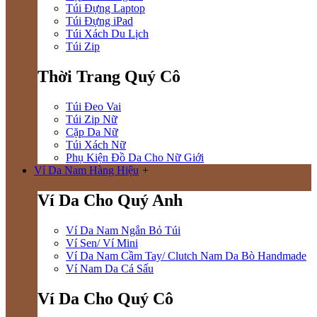
Túi Đựng Laptop
Túi Đựng iPad
Túi Xách Du Lịch
Túi Zip
Thời Trang Quý Cô
Túi Đeo Vai
Túi Zip Nữ
Cặp Da Nữ
Túi Xách Nữ
Phụ Kiện Đồ Da Cho Nữ Giới
Ví Da Nam Hàng Hiệu
+
Ví Da Cho Quý Anh
Ví Da Nam Ngắn Bỏ Túi
Ví Sen/ Ví Mini
Ví Da Nam Cầm Tay/ Clutch Nam Da Bò Handmade
Ví Nam Da Cá Sấu
Ví Da Cho Quý Cô