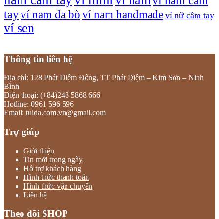
ví nam
ví nam cầm
tay
ví nam da bò
ví nam handmade
ví nữ cầm tay
ví sen
Thông tin liên hệ
Địa chỉ: 128 Phát Diệm Đông, TT Phát Diệm – Kim Sơn – Ninh
Bình
Điện thoại: (+84)248 5868 666
Hotline: 0961 596 596
Email: tuida.com.vn@gmail.com
Trợ giúp
Giới thiệu
Tin mới trong ngày
Hỗ trợ khách hàng
Hình thức thanh toán
Hình thức vận chuyển
Liên hệ
Theo dõi SHOP