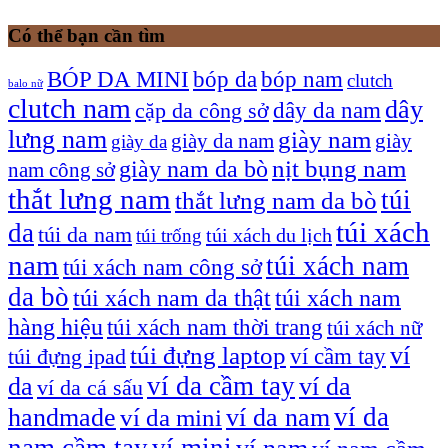
Có thể bạn cần tìm
bóp nam
BÓP DA MINI
bóp da
clutch
balo nữ
clutch nam
dây
dây da nam
cặp da công sở
lưng nam
giày nam
giày
giày da nam
giày da
giày nam da bò
nịt bụng nam
nam công sở
thắt lưng nam
túi
thắt lưng nam da bò
túi xách
da
túi da nam
túi xách du lịch
túi trống
nam
túi xách nam
túi xách nam công sở
da bò
túi xách nam da thật
túi xách nam
hàng hiệu
túi xách nam thời trang
túi xách nữ
túi đựng laptop
ví
ví cầm tay
túi đựng ipad
ví da cầm tay
da
ví da
ví da cá sấu
ví da
handmade
ví da nam
ví da mini
nam cầm tay
ví mini