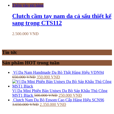
Thêm vào giỏ hàng
Clutch cầm tay nam da cá sấu thiết kế
sang trọng CTS112
2.500.000
VNĐ
Tin tức
Sản phẩm HOT trong tuần
Ví Da Nam Handmade Da Bò Thật Hàng Hiệu VDN94
650.000
VNĐ
350.000
VNĐ
Ví Da Mini Phiên Bản Unisex Da Bò Sáp Khâu Thủ Công
MST1 Black
500.000
VNĐ
250.000
VNĐ
Clutch Nam Da Bò Epsom Cao Cấp Hàng Hiệu SCN96
3.650.000
VNĐ
2.350.000
VNĐ