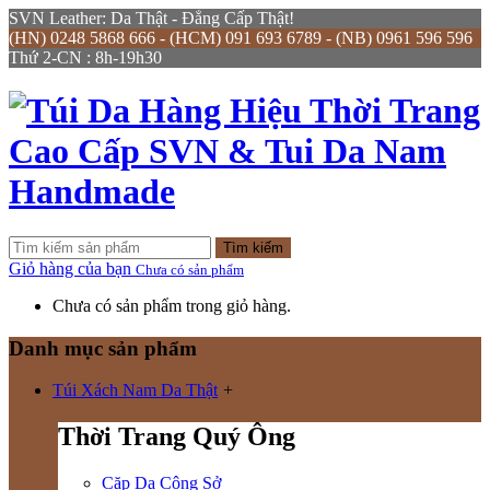
SVN Leather: Da Thật - Đẳng Cấp Thật!
(HN) 0248 5868 666 - (HCM) 091 693 6789 - (NB) 0961 596 596
Thứ 2-CN : 8h-19h30
Tìm kiếm
Giỏ hàng của bạn
Chưa có sản phẩm
Chưa có sản phẩm trong giỏ hàng.
Danh mục sản phẩm
Túi Xách Nam Da Thật
+
Thời Trang Quý Ông
Cặp Da Công Sở