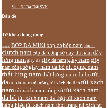
Shop Đồ Da Thật SVN
Bản đồ
Từ khóa thông dụng
bóp nam
BÓP DA MINI
bóp da
clutch
balo nữ
clutch nam
dây
dây da nam
cặp da công sở
lưng nam
giày nam
giày
giày da nam
giày da
giày nam da bò
nịt bụng nam
nam công sở
thắt lưng nam
túi
thắt lưng nam da bò
túi xách
da
túi da nam
túi xách du lịch
túi trống
nam
túi xách nam
túi xách nam công sở
da bò
túi xách nam da thật
túi xách nam
hàng hiệu
túi xách nam thời trang
túi xách nữ