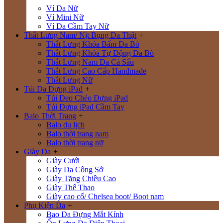
Ví Da Nữ
Ví Mini Nữ
Ví Da Cầm Tay Nữ
Thắt Lưng Nam/ Nịt Bụng Da Thật
+
Thắt Lưng Khóa Bấm Da Bò
Thắt Lưng Khóa Tự Động Da Bò
Thắt Lưng Nam Da Cá Sấu
Thắt Lưng Cao Cấp Handmade
Thắt Lưng Nữ
Túi Da Đựng iPad
+
Túi Đeo Chéo Đựng iPad
Túi Đựng iPad Cầm Tay
Balo Thời Trang
+
Balo du lịch
Balo thời trang nam
Balo thời trang nữ
Giày Da
+
Giày Cưới
Giày Da Công Sở
Giày Tăng Chiều Cao
Giày Thể Thao
Giày cao cổ/ Chelsea boot/ Boot nam
Phụ Kiện Da
+
Bao Da Đựng Mắt Kính