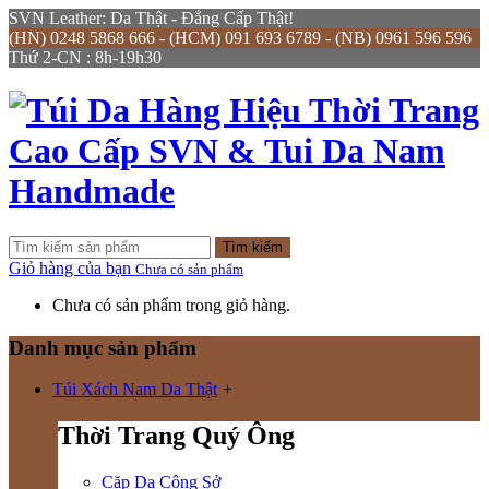
SVN Leather: Da Thật - Đẳng Cấp Thật!
(HN) 0248 5868 666 - (HCM) 091 693 6789 - (NB) 0961 596 596
Thứ 2-CN : 8h-19h30
Tìm kiếm
Giỏ hàng của bạn
Chưa có sản phẩm
Chưa có sản phẩm trong giỏ hàng.
Danh mục sản phẩm
Túi Xách Nam Da Thật
+
Thời Trang Quý Ông
Cặp Da Công Sở