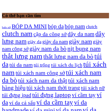
Có thể bạn cần tìm
bóp nam
BÓP DA MINI
bóp da
clutch
balo nữ
clutch nam
dây
dây da nam
cặp da công sở
lưng nam
giày nam
giày
giày da nam
giày da
giày nam da bò
nịt bụng nam
nam công sở
thắt lưng nam
túi
thắt lưng nam da bò
túi xách
da
túi da nam
túi xách du lịch
túi trống
nam
túi xách nam
túi xách nam công sở
da bò
túi xách nam da thật
túi xách nam
hàng hiệu
túi xách nam thời trang
túi xách nữ
túi đựng laptop
ví
ví cầm tay
túi đựng ipad
ví da cầm tay
da
ví da
ví da cá sấu
ví da
handmade
ví da nam
ví da mini