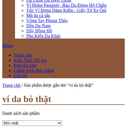
Ốp Lưng Da Điện Thoại
Ví Đựng Passport - Bao Da Đựng Hộ Chiếu
Túi/ Ví Đựng Đăng Kiểm - Giấy Tờ Xe Ôtô
Mũ da cá sấu
Vòng Tay Phong Thủy
Dép Da Nam
Dây Đồng Hồ
Phụ Kiện Da Khác
Menu
Trang chủ
Kiến Thức Đồ Da
Khuyến Mại
Chính Sách Bán Hàng
Liên hệ
Trang chủ
/ Sản phẩm được gắn thẻ “ví da bò thật”
ví da bò thật
Danh sách sản phẩm