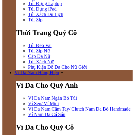
Túi Đựng Laptop
Túi Đựng iPad
Túi Xách Du Lịch
Túi Zip
Thời Trang Quý Cô
Túi Đeo Vai
Túi Zip Nữ
Cặp Da Nữ
Túi Xách Nữ
Phụ Kiện Đồ Da Cho Nữ Giới
Ví Da Nam Hàng Hiệu
+
Ví Da Cho Quý Anh
Ví Da Nam Ngắn Bỏ Túi
Ví Sen/ Ví Mini
Ví Da Nam Cầm Tay/ Clutch Nam Da Bò Handmade
Ví Nam Da Cá Sấu
Ví Da Cho Quý Cô