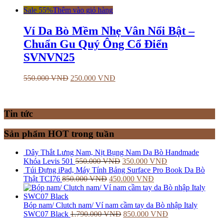
Sale 55%
Thêm vào giỏ hàng
Ví Da Bò Mềm Nhẹ Vân Nổi Bật –
Chuẩn Gu Quý Ông Cổ Điển
SVNVN25
550.000
VNĐ
250.000
VNĐ
Tin tức
Sản phẩm HOT trong tuần
Dây Thắt Lưng Nam, Nịt Bụng Nam Da Bò Handmade
Khóa Levis 501
550.000
VNĐ
350.000
VNĐ
Túi Đựng iPad, Máy Tính Bảng Surface Pro Book Da Bò
Thật TCI76
850.000
VNĐ
450.000
VNĐ
Bóp nam/ Clutch nam/ Ví nam cầm tay da Bò nhập Italy
SWC07 Black
1.790.000
VNĐ
850.000
VNĐ