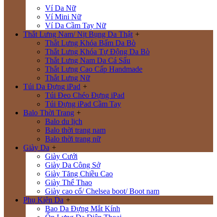
Ví Da Nữ
Ví Mini Nữ
Ví Da Cầm Tay Nữ
Thắt Lưng Nam/ Nịt Bụng Da Thật
+
Thắt Lưng Khóa Bấm Da Bò
Thắt Lưng Khóa Tự Động Da Bò
Thắt Lưng Nam Da Cá Sấu
Thắt Lưng Cao Cấp Handmade
Thắt Lưng Nữ
Túi Da Đựng iPad
+
Túi Đeo Chéo Đựng iPad
Túi Đựng iPad Cầm Tay
Balo Thời Trang
+
Balo du lịch
Balo thời trang nam
Balo thời trang nữ
Giày Da
+
Giày Cưới
Giày Da Công Sở
Giày Tăng Chiều Cao
Giày Thể Thao
Giày cao cổ/ Chelsea boot/ Boot nam
Phụ Kiện Da
+
Bao Da Đựng Mắt Kính