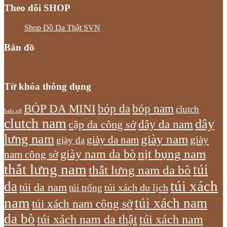
Theo dõi SHOP
Shop Đồ Da Thật SVN
Bản đồ
Từ khóa thông dụng
bóp nam
BÓP DA MINI
bóp da
clutch
balo nữ
clutch nam
dây
dây da nam
cặp da công sở
lưng nam
giày nam
giày
giày da nam
giày da
giày nam da bò
nịt bụng nam
nam công sở
thắt lưng nam
túi
thắt lưng nam da bò
túi xách
da
túi da nam
túi xách du lịch
túi trống
nam
túi xách nam
túi xách nam công sở
da bò
túi xách nam da thật
túi xách nam