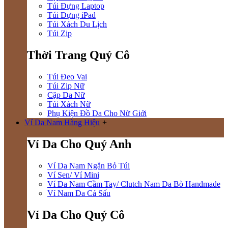
Túi Đựng Laptop
Túi Đựng iPad
Túi Xách Du Lịch
Túi Zip
Thời Trang Quý Cô
Túi Đeo Vai
Túi Zip Nữ
Cặp Da Nữ
Túi Xách Nữ
Phụ Kiện Đồ Da Cho Nữ Giới
Ví Da Nam Hàng Hiệu
+
Ví Da Cho Quý Anh
Ví Da Nam Ngắn Bỏ Túi
Ví Sen/ Ví Mini
Ví Da Nam Cầm Tay/ Clutch Nam Da Bò Handmade
Ví Nam Da Cá Sấu
Ví Da Cho Quý Cô