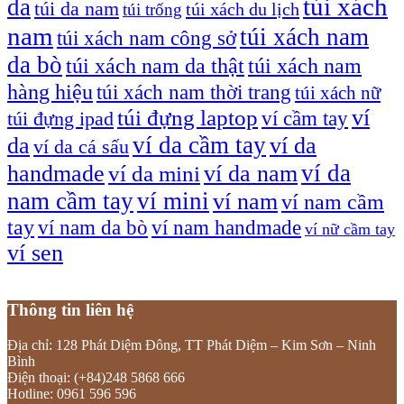
túi xách
da
túi da nam
túi xách du lịch
túi trống
nam
túi xách nam
túi xách nam công sở
da bò
túi xách nam da thật
túi xách nam
hàng hiệu
túi xách nam thời trang
túi xách nữ
túi đựng laptop
ví
ví cầm tay
túi đựng ipad
ví da cầm tay
da
ví da
ví da cá sấu
ví da
handmade
ví da nam
ví da mini
nam cầm tay
ví mini
ví nam
ví nam cầm
tay
ví nam da bò
ví nam handmade
ví nữ cầm tay
ví sen
Thông tin liên hệ
Địa chỉ: 128 Phát Diệm Đông, TT Phát Diệm – Kim Sơn – Ninh
Bình
Điện thoại: (+84)248 5868 666
Hotline: 0961 596 596