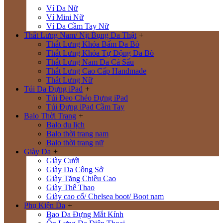
Ví Da Nữ
Ví Mini Nữ
Ví Da Cầm Tay Nữ
Thắt Lưng Nam/ Nịt Bụng Da Thật
+
Thắt Lưng Khóa Bấm Da Bò
Thắt Lưng Khóa Tự Động Da Bò
Thắt Lưng Nam Da Cá Sấu
Thắt Lưng Cao Cấp Handmade
Thắt Lưng Nữ
Túi Da Đựng iPad
+
Túi Đeo Chéo Đựng iPad
Túi Đựng iPad Cầm Tay
Balo Thời Trang
+
Balo du lịch
Balo thời trang nam
Balo thời trang nữ
Giày Da
+
Giày Cưới
Giày Da Công Sở
Giày Tăng Chiều Cao
Giày Thể Thao
Giày cao cổ/ Chelsea boot/ Boot nam
Phụ Kiện Da
+
Bao Da Đựng Mắt Kính