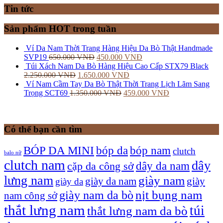
Tin tức
Sản phẩm HOT trong tuần
Ví Da Nam Thời Trang Hàng Hiệu Da Bò Thật Handmade
SVP19
650.000
VNĐ
450.000
VNĐ
Túi Xách Nam Da Bò Hàng Hiệu Cao Cấp STX79 Black
2.250.000
VNĐ
1.650.000
VNĐ
Ví Nam Cầm Tay Da Bò Thật Thời Trang Lịch Lãm Sang
Trọng SCT69
1.350.000
VNĐ
459.000
VNĐ
Có thể bạn cần tìm
bóp nam
BÓP DA MINI
bóp da
clutch
balo nữ
clutch nam
dây
dây da nam
cặp da công sở
lưng nam
giày nam
giày
giày da nam
giày da
giày nam da bò
nịt bụng nam
nam công sở
thắt lưng nam
túi
thắt lưng nam da bò