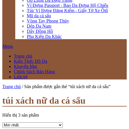
Ốp Lưng Da Điện Thoại
Ví Đựng Passport - Bao Da Đựng Hộ Chiếu
Túi/ Ví Đựng Đăng Kiểm - Giấy Tờ Xe Ôtô
Mũ da cá sấu
Vòng Tay Phong Thủy
Dép Da Nam
Dây Đồng Hồ
Phụ Kiện Da Khác
Menu
Trang chủ
Kiến Thức Đồ Da
Khuyến Mại
Chính Sách Bán Hàng
Liên hệ
Trang chủ
/ Sản phẩm được gắn thẻ “túi xách nữ da cá sấu”
túi xách nữ da cá sấu
Hiển thị 3 sản phẩm