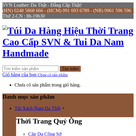
SVN Leather: Da Thật - Đẳng Cấp Thật!
(HN) 0248 5868 666 - (HCM) 091 693 6789 - (NB) 0961 596 596
Thứ 2-CN : 8h-19h30
Tìm kiếm
Giỏ hàng của bạn
Chưa có sản phẩm
Chưa có sản phẩm trong giỏ hàng.
Danh mục sản phẩm
Túi Xách Nam Da Thật
+
Thời Trang Quý Ông
Cặp Da Công Sở