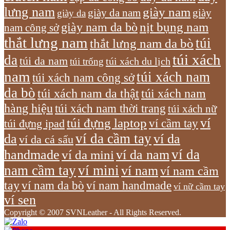
lưng nam
giày nam
giày
giày da nam
giày da
giày nam da bò
nịt bụng nam
nam công sở
thắt lưng nam
túi
thắt lưng nam da bò
túi xách
da
túi da nam
túi xách du lịch
túi trống
nam
túi xách nam
túi xách nam công sở
da bò
túi xách nam da thật
túi xách nam
hàng hiệu
túi xách nam thời trang
túi xách nữ
túi đựng laptop
ví
ví cầm tay
túi đựng ipad
ví da cầm tay
da
ví da
ví da cá sấu
ví da
handmade
ví da nam
ví da mini
nam cầm tay
ví mini
ví nam
ví nam cầm
tay
ví nam da bò
ví nam handmade
ví nữ cầm tay
ví sen
Copyright © 2007 SVNLeather - All Rights Reserved.