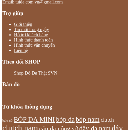
Email: tuida.com.vn@gmail.com
Trợ giúp
Giới thiệu
Tin mới trong ngày
Hỗ trợ khách hàng
Hình thức thanh toán
Hình thức vận chuyển
Liên hệ
Theo dõi SHOP
Shop Đồ Da Thật SVN
Bản đồ
Từ khóa thông dụng
bóp nam
BÓP DA MINI
bóp da
clutch
balo nữ
clutch nam
dây
dây da nam
cặp da công sở