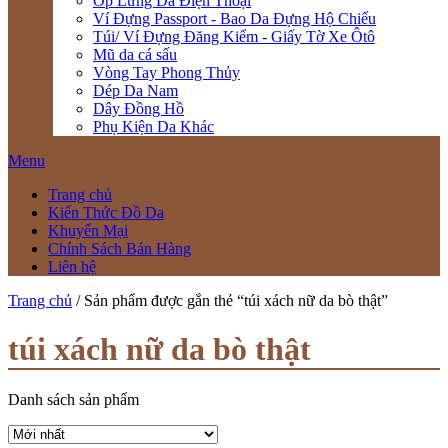
Ốp Lưng Da Điện Thoại
Ví Đựng Passport - Bao Da Đựng Hộ Chiếu
Túi/ Ví Đựng Đăng Kiểm - Giấy Tờ Xe Ôtô
Mũ da cá sấu
Vòng Tay Phong Thủy
Dép Da Nam
Dây Đồng Hồ
Phụ Kiện Da Khác
Menu
Trang chủ
Kiến Thức Đồ Da
Khuyến Mại
Chính Sách Bán Hàng
Liên hệ
Trang chủ
/ Sản phẩm được gắn thẻ “túi xách nữ da bò thật”
túi xách nữ da bò thật
Danh sách sản phẩm