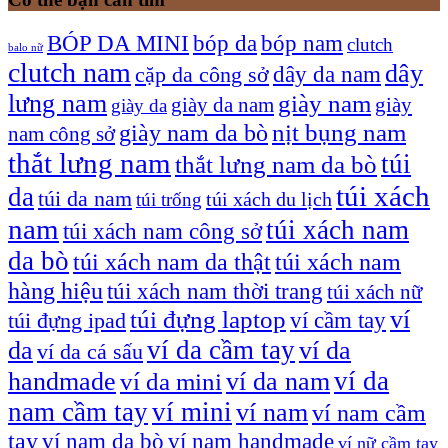
bóp nam
BÓP DA MINI
bóp da
clutch
balo nữ
clutch nam
dây
dây da nam
cặp da công sở
lưng nam
giày nam
giày
giày da nam
giày da
giày nam da bò
nịt bụng nam
nam công sở
thắt lưng nam
túi
thắt lưng nam da bò
túi xách
da
túi da nam
túi xách du lịch
túi trống
nam
túi xách nam
túi xách nam công sở
da bò
túi xách nam da thật
túi xách nam
hàng hiệu
túi xách nam thời trang
túi xách nữ
túi đựng laptop
ví
ví cầm tay
túi đựng ipad
ví da cầm tay
da
ví da
ví da cá sấu
ví da
handmade
ví da nam
ví da mini
nam cầm tay
ví mini
ví nam
ví nam cầm
tay
ví nam da bò
ví nam handmade
ví nữ cầm tay