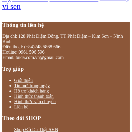
ví sen
Thông tin liên hệ
Địa chỉ: 128 Phát Diệm Đông, TT Phát Diệm – Kim Sơn – Ninh
Bình
Điện thoại: (+84)248 5868 666
Hotline: 0961 596 596
Email: tuida.com.vn@gmail.com
Trợ giúp
Giới thiệu
Tin mới trong ngày
Hỗ trợ khách hàng
Hình thức thanh toán
Hình thức vận chuyển
Liên hệ
Theo dõi SHOP
Shop Đồ Da Thật SVN