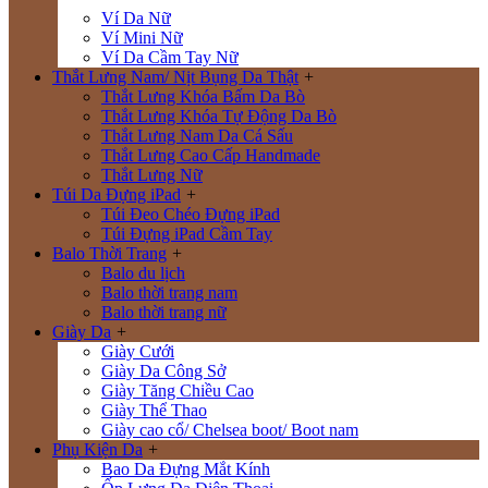
Ví Da Nữ
Ví Mini Nữ
Ví Da Cầm Tay Nữ
Thắt Lưng Nam/ Nịt Bụng Da Thật
+
Thắt Lưng Khóa Bấm Da Bò
Thắt Lưng Khóa Tự Động Da Bò
Thắt Lưng Nam Da Cá Sấu
Thắt Lưng Cao Cấp Handmade
Thắt Lưng Nữ
Túi Da Đựng iPad
+
Túi Đeo Chéo Đựng iPad
Túi Đựng iPad Cầm Tay
Balo Thời Trang
+
Balo du lịch
Balo thời trang nam
Balo thời trang nữ
Giày Da
+
Giày Cưới
Giày Da Công Sở
Giày Tăng Chiều Cao
Giày Thể Thao
Giày cao cổ/ Chelsea boot/ Boot nam
Phụ Kiện Da
+
Bao Da Đựng Mắt Kính