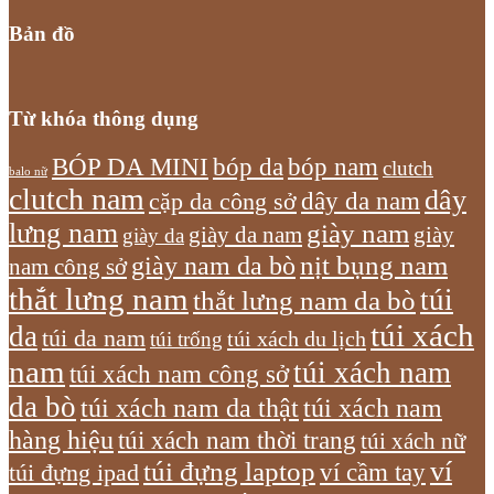
Bản đồ
Từ khóa thông dụng
bóp nam
BÓP DA MINI
bóp da
clutch
balo nữ
clutch nam
dây
dây da nam
cặp da công sở
lưng nam
giày nam
giày
giày da nam
giày da
giày nam da bò
nịt bụng nam
nam công sở
thắt lưng nam
túi
thắt lưng nam da bò
túi xách
da
túi da nam
túi xách du lịch
túi trống
nam
túi xách nam
túi xách nam công sở
da bò
túi xách nam da thật
túi xách nam
hàng hiệu
túi xách nam thời trang
túi xách nữ
túi đựng laptop
ví
ví cầm tay
túi đựng ipad