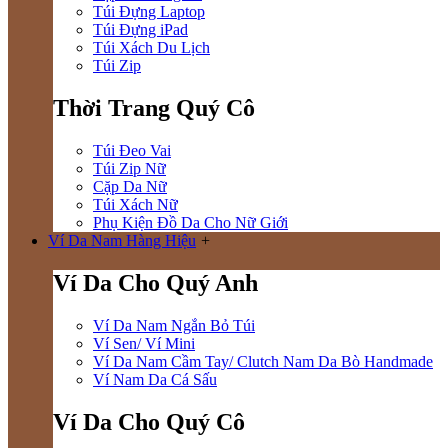
Túi Đựng Laptop
Túi Đựng iPad
Túi Xách Du Lịch
Túi Zip
Thời Trang Quý Cô
Túi Đeo Vai
Túi Zip Nữ
Cặp Da Nữ
Túi Xách Nữ
Phụ Kiện Đồ Da Cho Nữ Giới
Ví Da Nam Hàng Hiệu
+
Ví Da Cho Quý Anh
Ví Da Nam Ngắn Bỏ Túi
Ví Sen/ Ví Mini
Ví Da Nam Cầm Tay/ Clutch Nam Da Bò Handmade
Ví Nam Da Cá Sấu
Ví Da Cho Quý Cô