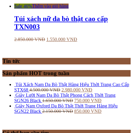
Sale 46%
Thêm vào giỏ hàng
Túi xách nữ da bò thật cao cấp
TXN003
2.850.000
VNĐ
1.550.000
VNĐ
Tin tức
Sản phẩm HOT trong tuần
Túi Xách Nam Da Bò Thật Hàng Hiệu Thời Trang Cao Cấp
STX68
4.500.000
VNĐ
2.980.000
VNĐ
Giày Lười Nam Da Bò Thật Phong Cách Thời Trang
SGN26 Black
1.650.000
VNĐ
750.000
VNĐ
Giày Nam Oxford Da Bò Thật Thời Trang Hàng Hiệu
SGN22 Black
2.150.000
VNĐ
850.000
VNĐ
Có thể bạn cần tìm