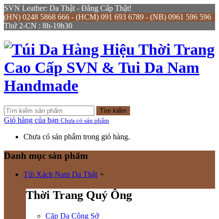
SVN Leather: Da Thật - Đẳng Cấp Thật!
(HN) 0248 5868 666 - (HCM) 091 693 6789 - (NB) 0961 596 596
Thứ 2-CN : 8h-19h30
Tìm kiếm
Giỏ hàng của bạn
Chưa có sản phẩm
Chưa có sản phẩm trong giỏ hàng.
Danh mục sản phẩm
Túi Xách Nam Da Thật
+
Thời Trang Quý Ông
Cặp Da Công Sở