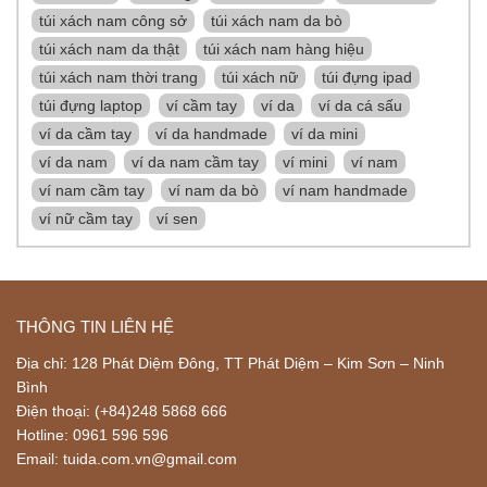
túi xách nam công sở
túi xách nam da bò
túi xách nam da thật
túi xách nam hàng hiệu
túi xách nam thời trang
túi xách nữ
túi đựng ipad
túi đựng laptop
ví cầm tay
ví da
ví da cá sấu
ví da cầm tay
ví da handmade
ví da mini
ví da nam
ví da nam cầm tay
ví mini
ví nam
ví nam cầm tay
ví nam da bò
ví nam handmade
ví nữ cầm tay
ví sen
THÔNG TIN LIÊN HỆ
Địa chỉ: 128 Phát Diệm Đông, TT Phát Diệm – Kim Sơn – Ninh
Bình
Điện thoại: (+84)248 5868 666
Hotline: 0961 596 596
Email: tuida.com.vn@gmail.com