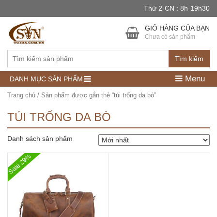
Thứ 2-CN : 8h-19h30
GIỎ HÀNG CỦA BẠN
Chưa có sản phẩm
Tìm kiếm
Menu
DANH MỤC SẢN PHẨM
Trang chủ
/ Sản phẩm được gắn thẻ “túi trống da bò”
TÚI TRỐNG DA BÒ
Danh sách sản phẩm
Sale 29%