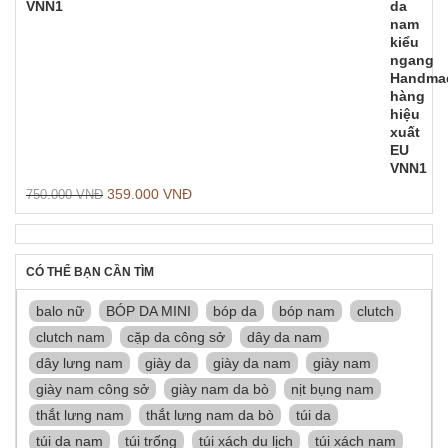
VNN1
359.000
VNĐ
750.000
VNĐ
CÓ THỂ BẠN CẦN TÌM
balo nữ
BÓP DA MINI
bóp da
bóp nam
clutch
clutch nam
cặp da công sở
dây da nam
dây lưng nam
giày da
giày da nam
giày nam
giày nam công sở
giày nam da bò
nịt bụng nam
thắt lưng nam
thắt lưng nam da bò
túi da
túi da nam
túi trống
túi xách du lịch
túi xách nam