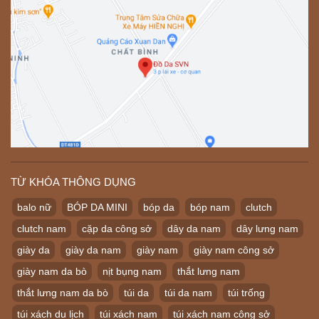
TỪ KHÓA THÔNG DỤNG
balo nữ
BÓP DA MINI
bóp da
bóp nam
clutch
clutch nam
cặp da công sở
dây da nam
dây lưng nam
giày da
giày da nam
giày nam
giày nam công sở
giày nam da bò
nịt bụng nam
thắt lưng nam
thắt lưng nam da bò
túi da
túi da nam
túi trống
túi xách du lịch
túi xách nam
túi xách nam công sở